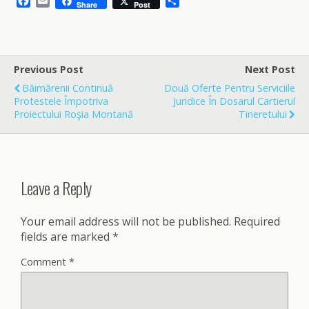
F
E
S
Share
Post
a
m
h
c
a
a
e
i
r
b
l
e
o
Previous Post
Next Post
o
Băimărenii Continuă
Două Oferte Pentru Serviciile
k
Protestele Împotriva
Juridice În Dosarul Cartierul
Proiectului Roşia Montană
Tineretului
Leave a Reply
Your email address will not be published.
Required
fields are marked
*
Comment
*