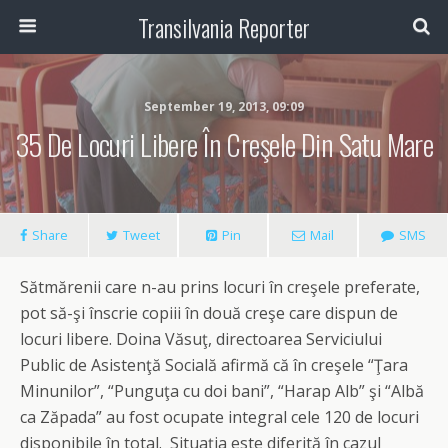
Transilvania Reporter
September 19, 2013, 09:09
35 De Locuri Libere În Creşele Din Satu Mare
Share
Tweet
Pin
Mail
SMS
Sătmărenii care n-au prins locuri în creşele preferate,
pot să-şi înscrie copiii în două creşe care dispun de
locuri libere. Doina Văsuţ, directoarea Serviciului
Public de Asistenţă Socială afirmă că în creşele “Ţara
Minunilor”, “Punguţa cu doi bani”, “Harap Alb” şi “Albă
ca Zăpada” au fost ocupate integral cele 120 de locuri
disponibile în total. Situaţia este diferită în cazul