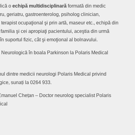
lică o
echipă multidisciplinară
formată din medic
ru, geriatru, gastroenterolog, psiholog clinician,
 terapist ocupaţional şi prin artă, maseur etc., echipă din
 familia şi cei apropiaţi pacientului, aceştia din urmă
n suportul fizic, cât şi emoţional al bolnavului.
 Neurologică în boala Parkinson la Polaris Medical
nul dintre medicii neurologi Polaris Medical privind
gice, sunați la 0264 933.
Emanuel Chețan – Doctor neurolog specialist Polaris
ical