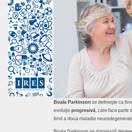
Boala Parkinson
se defineşte ca fii
evoluţie
progresivă
, care face parte 
fiind a doua maladie neurodegenerati
Boala Parkinson se datorează degenerăr