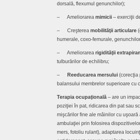
dorsală, flexumul genunchilor);
– Ameliorarea
mimicii
– exerciţii de
– Creşterea
mobilităţii articulare
(
humerale, coxo-femurale, genunchilor
– Ameliorarea
rigidităţii extrapir
tulburărilor de echilibru;
–
Reeducarea mersului
(corecţia 
balansului membrelor superioare cu ce
Terapia ocupaţională
– are un impact
poziţiei în pat, ridicarea din pat sau 
mişcărilor fine ale mâinilor cu uşoară
ambulaţiei prin folosirea dispozitivel
mers, fotoliu rulant), adaptarea locuin