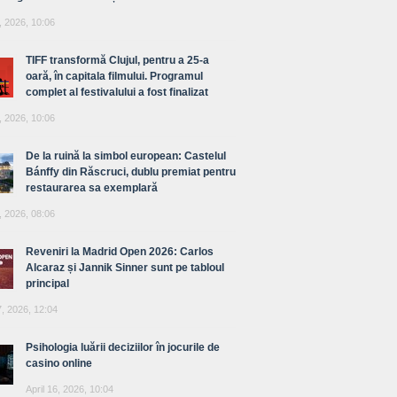
, 2026, 10:06
TIFF transformă Clujul, pentru a 25-a
oară, în capitala filmului. Programul
complet al festivalului a fost finalizat
, 2026, 10:06
De la ruină la simbol european: Castelul
Bánffy din Răscruci, dublu premiat pentru
restaurarea sa exemplară
, 2026, 08:06
Reveniri la Madrid Open 2026: Carlos
Alcaraz și Jannik Sinner sunt pe tabloul
principal
7, 2026, 12:04
Psihologia luării deciziilor în jocurile de
casino online
April 16, 2026, 10:04