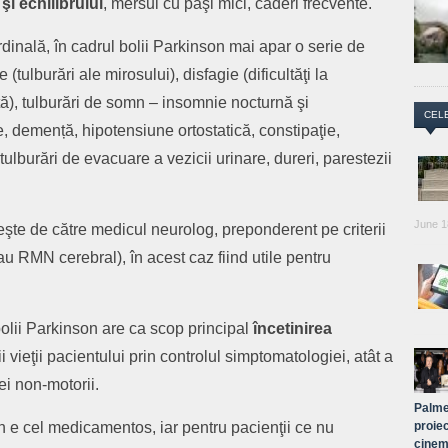
şi echilibrului
, mersul cu paşi mici, căderi frecvente.
inală, în cadrul bolii Parkinson mai apar o serie de
tulburări ale mirosului), disfagie (dificultăţi la
ntă), tulburări de somn – insomnie nocturnă şi
CEL
, demență, hipotensiune ortostatică, constipaţie,
tulburări de evacuare a vezicii urinare, dureri, parestezii
June 1
eşte de către medicul neurolog, preponderent pe criterii
au RMN cerebral), în acest caz fiind utile pentru
bolii Parkinson are ca scop principal
încetinirea
i vieţii pacientului prin controlul simptomatologiei, atât a
lei non-motorii.
Palme
n e cel medicamentos, iar pentru pacienţii ce nu
proiec
cinem