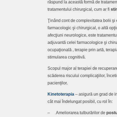
răspund la această formă de tratament 
tratamentului chirurgical, cum ar fi
sti
Ţinând cont de complexitatea bolii şi 
farmacologic şi chirurgical, o altă op
afecţiuni neurologice, este tratament
adjuvantă celei farmacologice şi chiru
ocupaţională , terapie prin artă, terapia
stimularea cognitivă.
Scopul major al terapiei de recuperare
scăderea riscului complicaţiilor, încet
pacienţilor.
Kinetoterapia
– asigură un grad de i
cât mai îndelungat posibil, cu rol în:
– Ameliorarea tulburărilor de
post