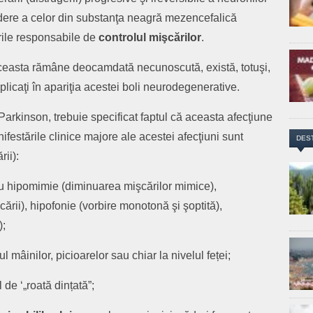
ădere a celor din substanţa neagră mezencefalică
urile responsabile de
controlul mişcărilor
.
 aceasta rămâne deocamdată necunoscută, există, totuşi,
plicaţi în apariţia acestei boli neurodegenerative.
 Parkinson, trebuie specificat faptul că aceasta afecţiune
nifestările clinice majore ale acestei afecţiuni sunt
DES
rii):
cu hipomimie (diminuarea mişcărilor mimice),
şcării), hipofonie (vorbire monotonă şi şoptită),
);
ul mâinilor, picioarelor sau chiar la nivelul feței;
de ‘„roată dințată”;