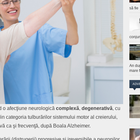
să fie
conju
An du
mare f
ADV
nd o afecţiune neurologică
complexă
,
degenerativă
, cu
din categoria tulburărilor sistemului motor al creierului,
vă ca şi frecvenţă, după Boala Alzheimer.
ii (distrugerii) progresive şi ireversibile a neuronilor