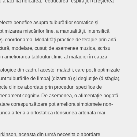
a facilita ridicarea, reeducarea respiraţiei (creşterea
fecte benefice asupra tulburărilor somatice şi
imizarea mişcărilor fine, a manualităţii, intensifică
i coordonarea. Modalităţi practice de terapie prin artă
pictură, modelare, cusut; de asemenea muzica, scrisul
în ameliorarea tabloului clinic al maladiei în cauză.
tologice din cadrul acestei maladii, care pot fi optimizate
t tulburările de limbaj (dizartria) şi deglutiţie (disfagia),
cte clinice abordate prin proceduri specifice de
antrenament cognitiv. De asemenea, o alimentaţie bogată
dratare corespunzătoare pot ameliora simptomele non-
nea arterială ortostatică (tensiunea arterială mai
arkinson, aceasta din urmă necesita o abordare