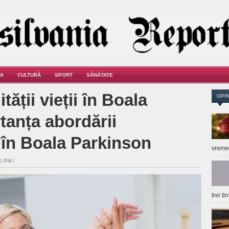
A
CULTURĂ
SPORT
SĂNĂTATE
tății vieții în Boala
OPIN
tanța abordării
 în Boala Parkinson
vrem
0 PM /
trei t