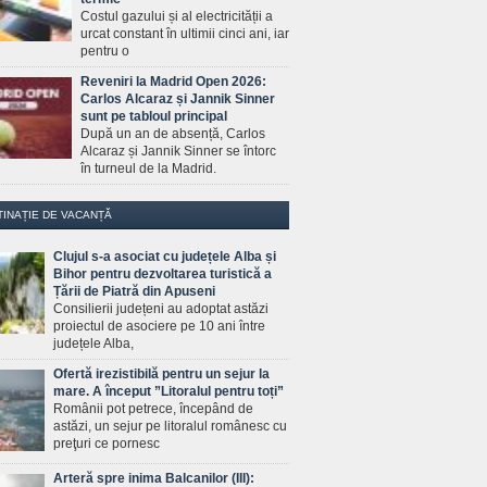
Costul gazului și al electricității a
urcat constant în ultimii cinci ani, iar
pentru o
Reveniri la Madrid Open 2026:
Carlos Alcaraz și Jannik Sinner
sunt pe tabloul principal
După un an de absență, Carlos
Alcaraz și Jannik Sinner se întorc
în turneul de la Madrid.
TINAȚIE DE VACANȚĂ
Clujul s-a asociat cu județele Alba și
Bihor pentru dezvoltarea turistică a
Țării de Piatră din Apuseni
Consilierii județeni au adoptat astăzi
proiectul de asociere pe 10 ani între
județele Alba,
Ofertă irezistibilă pentru un sejur la
mare. A început ”Litoralul pentru toți”
Românii pot petrece, începând de
astăzi, un sejur pe litoralul românesc cu
preţuri ce pornesc
Arteră spre inima Balcanilor (III):