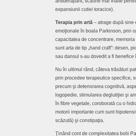
antiderapant, scaune mai înalte pentru 
expansiunii cutiei toracice).
Terapia prin artă
– atrage după sine e
emoţionale în boala Parkinson, prin opt
capacitatea de concentrare, memoria ş
sunt arta de tip „hand craft”: desen, 
sau dansul s-au dovedit a fi benefice 
Nu în ultimul rând, câteva trăsături pa
prin procedee terapeutice specifice, sun
precum şi deteriorarea cognitivă, aspe
logopedie, stimularea deglutiţiei şi 
în fibre vegetale, coroborată cu o hi
motorii importante cum sunt hipotensiu
scăzută) şi constipaţia.
Ţinând cont de complexitatea bolii P