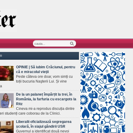
II
OPINIE | Să iubim Crăciunul, pentru
că e miracolul vieţii
Peste câteva ore doar, vom simți cu
toții bucuria Naşterii Lui. Și vine
ea
De la un palaneț împărțit la trei, în
România, la farfuria cu escargots la
Ritz
Cineva mi-a reprodus discuția dintre
ineri studenți care coborau de la Clinici.
Liberalii oficializează segregarea
şcolară, în siajul gândirii USR
Guvernul a identificat două nevoi