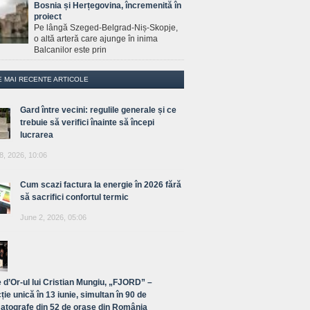
Bosnia și Herțegovina, încremenită în
proiect
Pe lângă Szeged-Belgrad-Niș-Skopje,
o altă arteră care ajunge în inima
Balcanilor este prin
E MAI RECENTE ARTICOLE
Gard între vecini: regulile generale și ce
trebuie să verifici înainte să începi
lucrarea
8, 2026, 10:06
Cum scazi factura la energie în 2026 fără
să sacrifici confortul termic
June 2, 2026, 05:06
 d’Or-ul lui Cristian Mungiu, „FJORD” –
ție unică în 13 iunie, simultan în 90 de
atografe din 52 de orașe din România