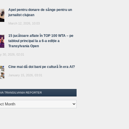
Apel pentru donare de sânge pentru un
jurnalist clujean
March 12, 2026, 10:03
15 jucătoare aflate în TOP 100 WTA – pe
tabloul principal la a 6-a ediție a
Transylvania Open
y 30, 2026, 02:01
Cine mai dă doi bani pe cultură în era AI?
January 15, 2026, 03:01
IVA TRANSILVANIA REPORTER
lvania
ter