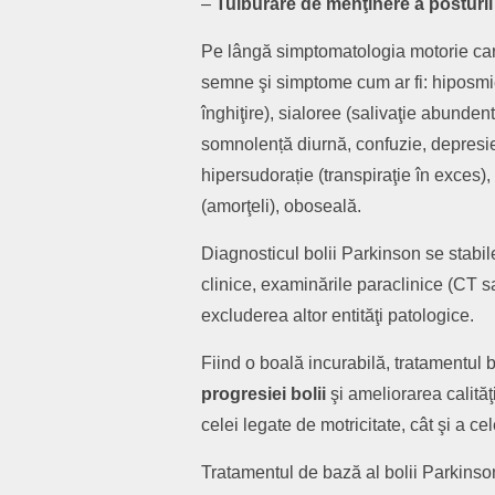
–
Tulburare de
menţinere
a
posturii 
Pe lângă simptomatologia motorie card
semne şi simptome cum ar fi: hiposmie (
înghiţire), sialoree (salivaţie abunde
somnolență diurnă, confuzie, depresie
hipersudorație (transpiraţie în exces), 
(amorţeli), oboseală.
Diagnosticul bolii Parkinson se stabil
clinice, examinările paraclinice (CT s
excluderea altor entităţi patologice.
Fiind o boală incurabilă, tratamentul 
progresiei bolii
şi ameliorarea calităţi
celei legate de motricitate, cât şi a ce
Tratamentul de bază al bolii Parkinso