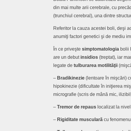
din mai multe arii cerebrale, cu prec
(trunchiul cerebral), una dintre struct
Referitor la cauza acestei boli, deşi
anumiţi factori genetici şi de mediu im
În ce priveşte
simptomatologia
bolii
are un debut
insidios
(treptat), iar ma
legate de
tulburarea motilităţii
(mişcă
–
Bradikinezie
(lentoare în mişcări) 
hipokinezie (dificultate în iniţierea mi
micrografie (scris de mână mic, ilizibil
–
Tremor de repaus
localizat la nivel
–
R
igiditate musculară
cu fenomenul 