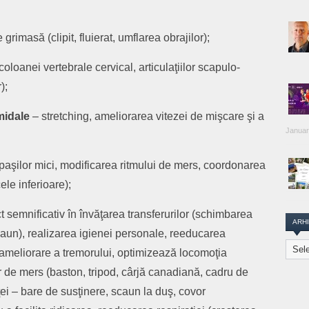
 grimasă (clipit, fluierat, umflarea obrajilor);
coloanei vertebrale cervical, articulaţiilor scapulo-
);
amidale
– stretching, ameliorarea vitezei de mişcare şi a
Januar
paşilor mici, modificarea ritmului de mers, coordonarea
le inferioare);
 semnificativ în învăţarea transferurilor (schimbarea
ARH
scaun), realizarea igienei personale, reeducarea
Arhiva
 ameliorare a tremorului, optimizează locomoţia
Transi
Repor
or de mers (baston, tripod, cârjă canadiană, cadru de
ţei – bare de susţinere, scaun la duş, covor