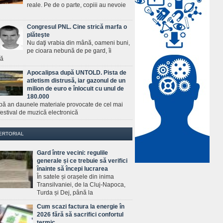
reale. Pe de o parte, copiii au nevoie
Congresul PNL. Cine strică marfa o
plăteşte
Nu daţi vrabia din mână, oameni buni,
pe cioara nebună de pe gard, îi
ră
Apocalipsa după UNTOLD. Pista de
atletism distrusă, iar gazonul de un
milion de euro e înlocuit cu unul de
180.000
pă an daunele materiale provocate de cel mai
estival de muzică electronică
ERTORIAL
Gard între vecini: regulile
generale și ce trebuie să verifici
înainte să începi lucrarea
În satele și orașele din inima
Transilvaniei, de la Cluj-Napoca,
Turda și Dej, până la
Cum scazi factura la energie în
2026 fără să sacrifici confortul
termic