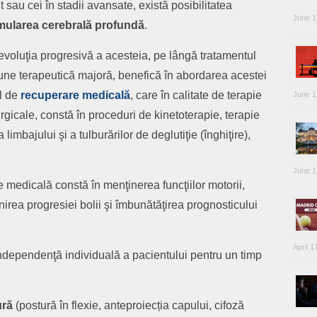
sau cei în stadii avansate, există posibilitatea
June 1
mularea cerebrală profundă
.
evoluţia progresivă a acesteia, pe lângă tratamentul
ţiune terapeutică majoră, benefică în abordarea acestei
ul de
recuperare medicală
, care în calitate de terapie
June 1
rgicale, constă în proceduri de kinetoterapie, terapie
 limbajului şi a tulburărilor de deglutiţie (înghiţire),
June 1
 medicală constă în menţinerea funcţiilor motorii,
inirea progresiei bolii şi îmbunătăţirea prognosticului
April 1
ndependenţă individuală a pacientului pentru un timp
ur
ă
(postură în flexie, anteproiecția capului, cifoză