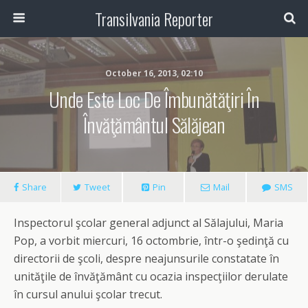
Transilvania Reporter
October 16, 2013, 02:10
Unde Este Loc De Îmbunătăţiri În
Învăţământul Sălăjean
Share
Tweet
Pin
Mail
SMS
Inspectorul şcolar general adjunct al Sălajului, Maria
Pop, a vorbit miercuri, 16 octombrie, într-o şedinţă cu
directorii de şcoli, despre neajunsurile constatate în
unităţile de învăţământ cu ocazia inspecţiilor derulate
în cursul anului şcolar trecut.