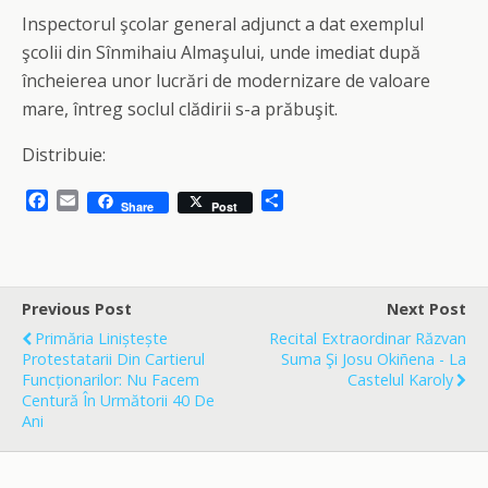
Inspectorul şcolar general adjunct a dat exemplul
şcolii din Sînmihaiu Almaşului, unde imediat după
încheierea unor lucrări de modernizare de valoare
mare, întreg soclul clădirii s-a prăbuşit.
Distribuie:
F
E
S
Share
Post
a
m
h
c
a
a
e
i
r
b
l
e
o
Previous Post
Next Post
o
Primăria Liniștește
Recital Extraordinar Răzvan
k
Protestatarii Din Cartierul
Suma Şi Josu Okiñena - La
Funcționarilor: Nu Facem
Castelul Karoly
Centură În Următorii 40 De
Ani