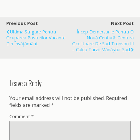
c
a
a
e
i
r
b
l
e
o
Previous Post
Next Post
o
Ultima Strigare Pentru
Încep Demersurile Pentru O
k
Ocuparea Posturilor Vacante
Nouă Centură: Centura
Din Învăţământ
Ocolitoare De Sud Tronson III
– Calea Turzii-Mănăştur Sud
Leave a Reply
Your email address will not be published.
Required
fields are marked
*
Comment
*