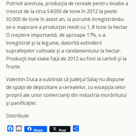
Potrivit acestuia, producţia de cereale pentru boabe a
crescut de la circa 54.000 de tone în 2012 la peste
92.000 de tone în acest an, la porumb înregistrându-
se o majorare a producţiei medii cu 1, 8 tone la hectar.
O creştere importantă, de aproape 17%, s-a
înregistrat şi la legume, datorită extinderii
suprafeţelor cultivate şi a randamentului la hectar.
Producţii mai slabe faţă de 2012 au fost la cartofi şi la
fructe.
Valentin Duca a subliniat că judeţul Sălaj nu dispune
de spaţii de depozitare a cerealelor, cu excepţia celor
proprii ale unor comercianţi din industria morăritului
şi panificaţiei.
Distribuie:
F
E
S
Share
Post
a
m
h