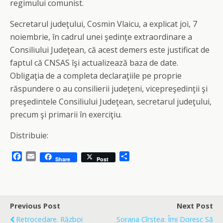
regimului comunist.
Secretarul judeţului, Cosmin Vlaicu, a explicat joi, 7
noiembrie, în cadrul unei şedinţe extraordinare a
Consiliului Judeţean, că acest demers este justificat de
faptul că CNSAS îşi actualizează baza de date.
Obligaţia de a completa declaraţiile pe proprie
răspundere o au consilierii judeţeni, vicepreşedinţii şi
preşedintele Consiliului Judeţean, secretarul judeţului,
precum şi primarii în exerciţiu.
Distribuie:
F
E
S
Share
Post
a
m
h
c
a
a
e
i
r
b
l
e
o
Previous Post
Next Post
o
Retrocedare. Război
Sorana Cîrstea: Îmi Doresc Să