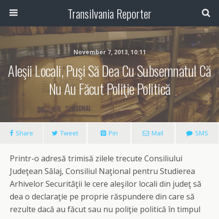
Transilvania Reporter
November 7, 2013, 10:11
Aleşii Locali, Puşi Să Dea Cu Subsemnatul Că
Nu Au Făcut Poliţie Politică
Share
Tweet
Pin
Mail
SMS
Printr-o adresă trimisă zilele trecute Consiliului
Judeţean Sălaj, Consiliul Naţional pentru Studierea
Arhivelor Securităţii le cere aleşilor locali din judeţ să
dea o declaraţie pe proprie răspundere din care să
rezulte dacă au făcut sau nu poliţie politică în timpul