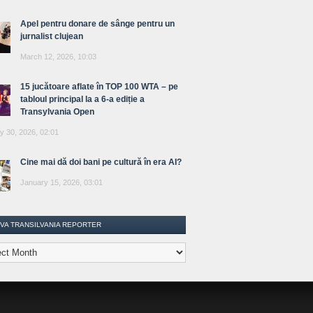
Apel pentru donare de sânge pentru un
jurnalist clujean
March 12, 2026, 10:03
15 jucătoare aflate în TOP 100 WTA – pe
tabloul principal la a 6-a ediție a
Transylvania Open
y 30, 2026, 02:01
Cine mai dă doi bani pe cultură în era AI?
January 15, 2026, 03:01
IVA TRANSILVANIA REPORTER
lvania
ter