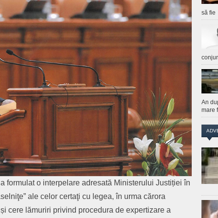
să fie
conju
An du
mare f
ADV
ormulat o interpelare adresată Ministerului Justiției în
ăselniţe” ale celor certaţi cu legea, în urma cărora
 și cere lămuriri privind procedura de expertizare a