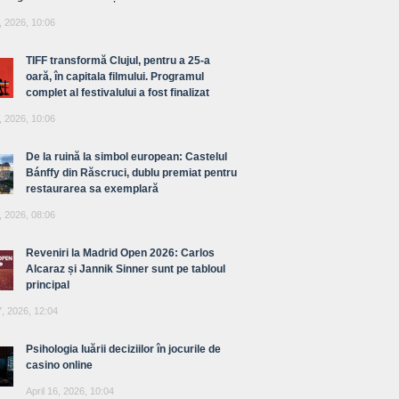
, 2026, 10:06
TIFF transformă Clujul, pentru a 25-a
oară, în capitala filmului. Programul
complet al festivalului a fost finalizat
, 2026, 10:06
De la ruină la simbol european: Castelul
Bánffy din Răscruci, dublu premiat pentru
restaurarea sa exemplară
, 2026, 08:06
Reveniri la Madrid Open 2026: Carlos
Alcaraz și Jannik Sinner sunt pe tabloul
principal
7, 2026, 12:04
Psihologia luării deciziilor în jocurile de
casino online
April 16, 2026, 10:04