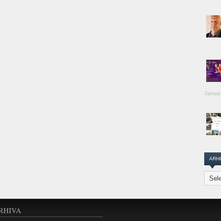
Januar
ARH
Arhiva
Transi
Repor
RHIVA