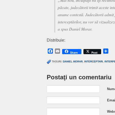
„Mai nou, inculpaţii nu îşi recunosc
păcate, judecătorii trimit aceste int
anume contestă. Judecătorii admit 
interceptărilor, nu vor să vizualize
a spus Daniel Morar.
Distribuie:
Facebook
Email
Sh
Share
Post
TAGURI:
DANIEL MORAR
,
INTERCEPTARI
,
INTERP
Postaţi un comentariu
Nume
Email
Webs