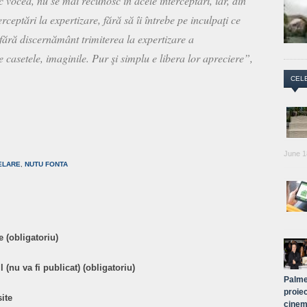
 vocea, nu se mai recunosc în acele interceptări, iar, din
erceptări la expertizare, fără să îi întrebe pe inculpaţi ce
fără discernământ trimiterea la expertizare a
ze casetele, imaginile. Pur şi simplu e libera lor apreciere”,
CEL
are
June 1
ELARE
,
NUTU FONTA
 (obligatoriu)
 (nu va fi publicat) (obligatoriu)
Palme
proiec
ite
cinem