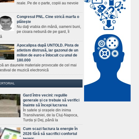
reale. Pe de o parte, copiii au nevoie
Congresul PNL. Cine strică marfa o
plăteşte
Nu daţi vrabia din mână, oameni buni,
pe cioara nebună de pe gard, îi
ră
Apocalipsa după UNTOLD. Pista de
atletism distrusă, iar gazonul de un
milion de euro e înlocuit cu unul de
180.000
pă an daunele materiale provocate de cel mai
estival de muzică electronică
ERTORIAL
Gard între vecini: regulile
generale și ce trebuie să verifici
înainte să începi lucrarea
În satele și orașele din inima
Transilvaniei, de la Cluj-Napoca,
Turda și Dej, până la
Cum scazi factura la energie în
2026 fără să sacrifici confortul
termic