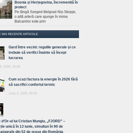
Bosnia și Herțegovina, încremenită în
proiect
Pe lângă Szeged-Belgrad-Niș-Skopje,
o altă arteră care ajunge în inima
Balcanilor este prin
E MAI RECENTE ARTICOLE
Gard între vecini: regulile generale și ce
trebuie să verifici înainte să începi
lucrarea
8, 2026, 10:06
Cum scazi factura la energie în 2026 fără
să sacrifici confortul termic
June 2, 2026, 05:06
 d’Or-ul lui Cristian Mungiu, „FJORD” –
ție unică în 13 iunie, simultan în 90 de
atografe din 52 de orașe din România