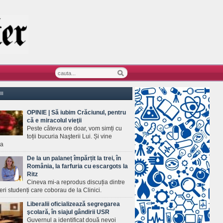
II
OPINIE | Să iubim Crăciunul, pentru
că e miracolul vieţii
Peste câteva ore doar, vom simți cu
toții bucuria Naşterii Lui. Și vine
ea
De la un palaneț împărțit la trei, în
România, la farfuria cu escargots la
Ritz
Cineva mi-a reprodus discuția dintre
ineri studenți care coborau de la Clinici.
Liberalii oficializează segregarea
şcolară, în siajul gândirii USR
Guvernul a identificat două nevoi