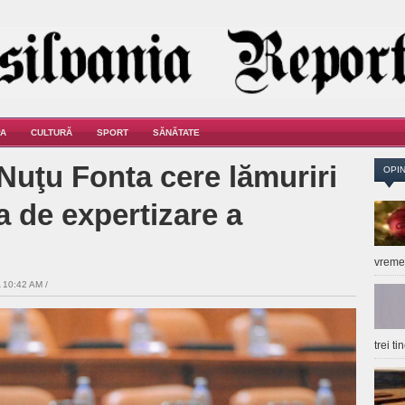
A
CULTURĂ
SPORT
SĂNĂTATE
uţu Fonta cere lămuriri
OPIN
a de expertizare a
vrem
 10:42 AM /
trei t