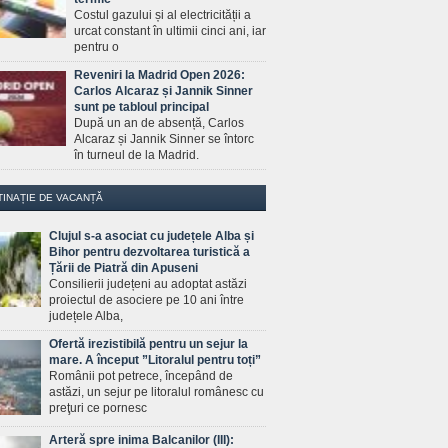
Costul gazului și al electricității a
urcat constant în ultimii cinci ani, iar
pentru o
Reveniri la Madrid Open 2026:
Carlos Alcaraz și Jannik Sinner
sunt pe tabloul principal
După un an de absență, Carlos
Alcaraz și Jannik Sinner se întorc
în turneul de la Madrid.
TINAȚIE DE VACANȚĂ
Clujul s-a asociat cu județele Alba și
Bihor pentru dezvoltarea turistică a
Țării de Piatră din Apuseni
Consilierii județeni au adoptat astăzi
proiectul de asociere pe 10 ani între
județele Alba,
Ofertă irezistibilă pentru un sejur la
mare. A început ”Litoralul pentru toți”
Românii pot petrece, începând de
astăzi, un sejur pe litoralul românesc cu
preţuri ce pornesc
Arteră spre inima Balcanilor (III):