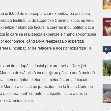
au şi 8.000 de interceptări, iar expertizarea acestora
vitatea Institutului de Expertize Criminalistice, aş vrea
expertize nefondate făcute la cererea inculpaţilor, dacă
dul în care se realizează expertizele financiar-contabile
unilor economice, când DNA realizează o expertiză
ererea inculpaţilor de refacere a acestor expertize”, a
DES
scurt timp după ce fostul procuror-şef al Direcţiei
Morar, a dezvăluit că inculpaţii au găsit o nouă metodă
 interceptărilor telefonice, metodă care a înlocuit
l Morar i-a criticat pe judecătorii de la Înalta Curte de
ră discernământ” cererile inculpaţilor, care a dus la
rtize Criminalistice.