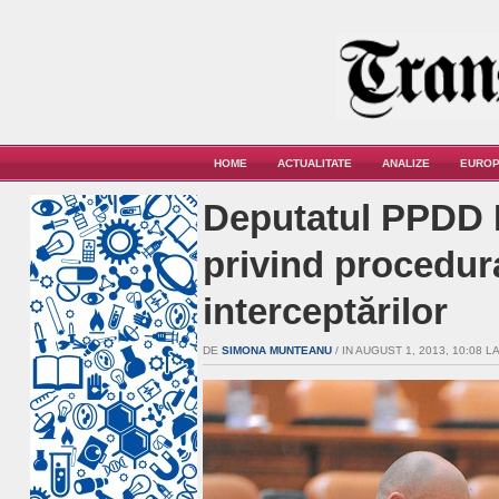
HOME
ACTUALITATE
ANALIZE
EUROP
Deputatul PPDD N
privind procedur
interceptărilor
DE
SIMONA MUNTEANU
/ IN AUGUST 1, 2013, 10:08 LA