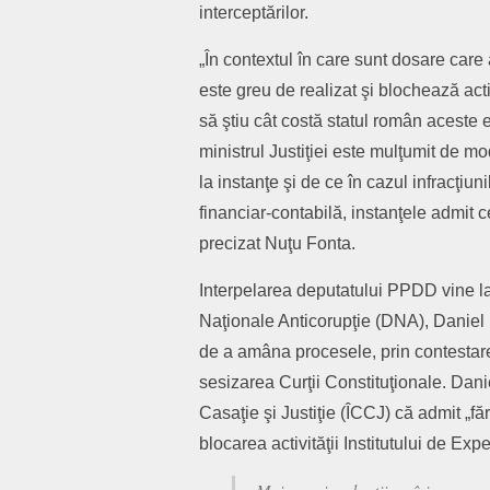
interceptărilor.
„În contextul în care sunt dosare care 
este greu de realizat şi blochează acti
să ştiu cât costă statul român aceste 
ministrul Justiţiei este mulţumit de mo
la instanţe şi de ce în cazul infracţi
financiar-contabilă, instanţele admit c
precizat Nuţu Fonta.
Interpelarea deputatului PPDD vine la 
Naţionale Anticorupţie (DNA), Daniel 
de a amâna procesele, prin contestarea
sesizarea Curţii Constituţionale. Danie
Casaţie şi Justiţie (ÎCCJ) că admit „fă
blocarea activităţii Institutului de Expe