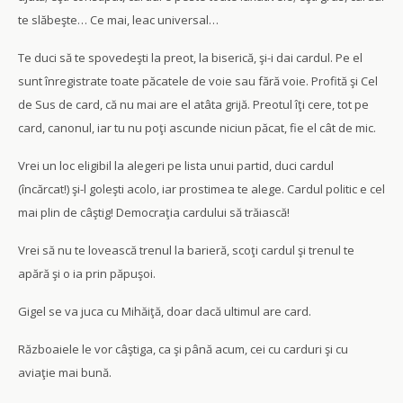
te slăbeşte… Ce mai, leac universal…
Te duci să te spovedeşti la preot, la biserică, şi-i dai cardul. Pe el
sunt înregistrate toate păcatele de voie sau fără voie. Profită şi Cel
de Sus de card, că nu mai are el atâta grijă. Preotul îţi cere, tot pe
card, canonul, iar tu nu poţi ascunde niciun păcat, fie el cât de mic.
Vrei un loc eligibil la alegeri pe lista unui partid, duci cardul
(încărcat!) şi-l goleşti acolo, iar prostimea te alege. Cardul politic e cel
mai plin de câştig! Democraţia cardului să trăiască!
Vrei să nu te lovească trenul la barieră, scoţi cardul şi trenul te
apără şi o ia prin păpuşoi.
Gigel se va juca cu Mihăiţă, doar dacă ultimul are card.
Războaiele le vor câştiga, ca şi până acum, cei cu carduri şi cu
aviaţie mai bună.