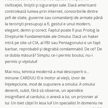
civilizaţiei, liniştii şi siguranţei sale. Dacă americanii
controlează lumea prin internet, convorbirile dintre
şefi de state, guverne sau comandanţi de armate până
la terorişti presupuşi a fi, gestul e unul modern,
elegant, demn şi corect. Faptul poate fi pus Prolog la
Drepturile Fundamentale ale Omului. Dacă un haker
intră pe site-ul CIA, al FBI sau Pentagonului e un fapt
barbar, reprobabil şi degrabă condamnabil. De ce? De
ce dubla măsură? Simplu: ce-i permis boului, nu-i
permis şi viţelului!
Mai nou, tehnica modernă a mai descoperit o…
minune: CARDUL! El e motor al vieţii, izvor de
înţelepciune, mod de supunere a omului. A omului
devenit, subit, fără să observe, un apendice
insignifiant al cardului, o anexă a lui, un prizonier al
lui. Un biet căţel în lesa lui! Un specialist în domeniu ne