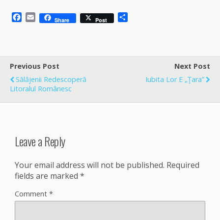
F
E
S
Share
Post
a
m
h
c
a
a
e
i
r
b
l
e
o
Previous Post
Next Post
o
Sălăjenii Redescoperă
Iubita Lor E „ţara”
k
Litoralul Românesc
Leave a Reply
Your email address will not be published.
Required
fields are marked
*
Comment
*