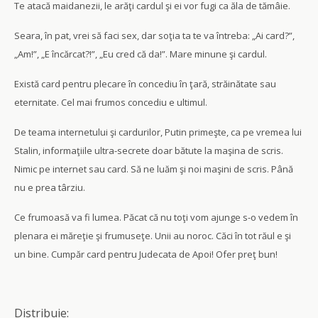
Te atacă maidanezii, le arăţi cardul şi ei vor fugi ca ăla de tămâie.
Seara, în pat, vrei să faci sex, dar soţia ta te va întreba: „Ai card?”,
„Am!”, „E încărcat?!”, „Eu cred că da!”. Mare minune şi cardul.
Există card pentru plecare în concediu în ţară, străinătate sau
eternitate. Cel mai frumos concediu e ultimul.
De teama internetului şi cardurilor, Putin primeşte, ca pe vremea lui
Stalin, informaţiile ultra-secrete doar bătute la maşina de scris.
Nimic pe internet sau card. Să ne luăm şi noi maşini de scris. Până
nu e prea târziu.
Ce frumoasă va fi lumea. Păcat că nu toţi vom ajunge s-o vedem în
plenara ei măreţie şi frumuseţe. Unii au noroc. Căci în tot răul e şi
un bine. Cumpăr card pentru Judecata de Apoi! Ofer preţ bun!
Distribuie: