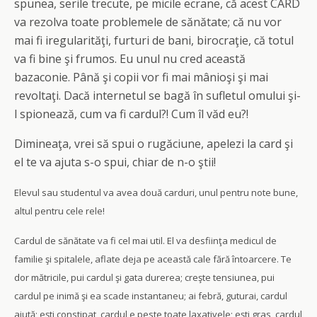
spunea, serile trecute, pe micile ecrane, că acest CARD
va rezolva toate problemele de sănătate; că nu vor
mai fi iregularităţi, furturi de bani, birocraţie, că totul
va fi bine şi frumos. Eu unul nu cred această
bazaconie. Până şi copii vor fi mai mânioşi şi mai
revoltaţi. Dacă internetul se bagă în sufletul omului şi-
l spionează, cum va fi cardul?! Cum îl văd eu?!
Dimineaţa, vrei să spui o rugăciune, apelezi la card şi
el te va ajuta s-o spui, chiar de n-o ştii!
Elevul sau studentul va avea două carduri, unul pentru note bune,
altul pentru cele rele!
Cardul de sănătate va fi cel mai util. El va desfiinţa medicul de
familie şi spitalele, aflate deja pe această cale fără întoarcere. Te
dor mătricile, pui cardul şi gata durerea; creşte tensiunea, pui
cardul pe inimă şi ea scade instantaneu; ai febră, guturai, cardul
ajută; eşti constipat, cardul e peste toate laxativele; eşti gras, cardul