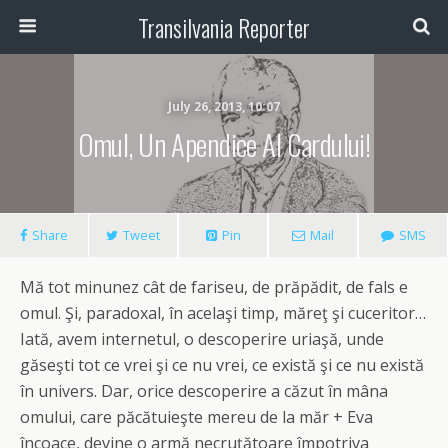
Transilvania Reporter
July 26, 2013, 10:07
Omul, Un Apendice Al Cardului!
Share
Tweet
Pin
Mail
SMS
Mă tot minunez cât de fariseu, de prăpădit, de fals e
omul. Şi, paradoxal, în acelaşi timp, măreţ şi cuceritor…
Iată, avem internetul, o descoperire uriaşă, unde
găseşti tot ce vrei şi ce nu vrei, ce există şi ce nu există
în univers. Dar, orice descoperire a căzut în mâna
omului, care păcătuieşte mereu de la măr + Eva
încoace, devine o armă necruțătoare împotriva