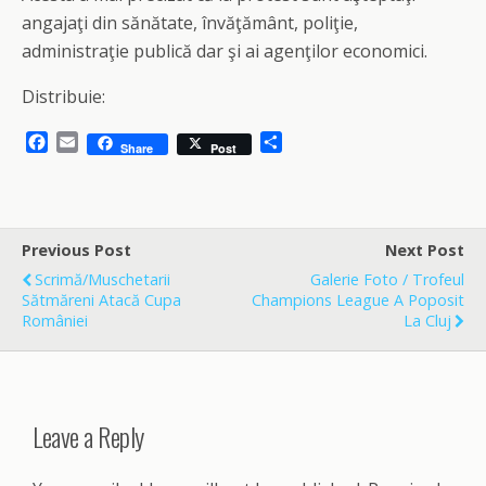
angajaţi din sănătate, învăţământ, poliţie,
administraţie publică dar şi ai agenţilor economici.
Distribuie:
F
E
S
Share
Post
a
m
h
c
a
a
e
i
r
b
l
e
o
Previous Post
Next Post
o
Scrimă/Muschetarii
Galerie Foto / Trofeul
k
Sătmăreni Atacă Cupa
Champions League A Poposit
României
La Cluj
Leave a Reply