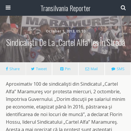
Transilvania Reporter
October 1, 2013, 05:10
Sindicaliştii De La „Cartel Alfa” Ies În Stradă
Share
Tweet
Pin
Mail
SMS
Aproximativ 100 de sindicalişti din Sindicatul „Cartel
Alfa” Maramureş vor protesta miercuri, 2 octombrie,
împotriva Guvernului. „Dorim discuţii pe salariul minim
pe economie, etapizat până în 2016, păstrarea şi
identificarea de noi locuri de muncă”, a declarat Florin
Hossu, liderul Sindicatului „Cartel Alfa” Maramureş.
Acesta a mai precizat că la protest sunt aşteptaţi