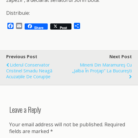
zapezii”, a declarat senatorul Sorin Bota.
Distribuie:
F
E
S
Share
Post
a
m
h
c
a
a
e
i
r
b
l
e
o
Previous Post
Next Post
o
Liderul Conservator
Minerii Din Maramureş Cu
k
Cristinel Smadu Neagă
„jalba În Proţap” La Bucureşti
Acuzațiile De Corupție
Leave a Reply
Your email address will not be published.
Required
fields are marked
*