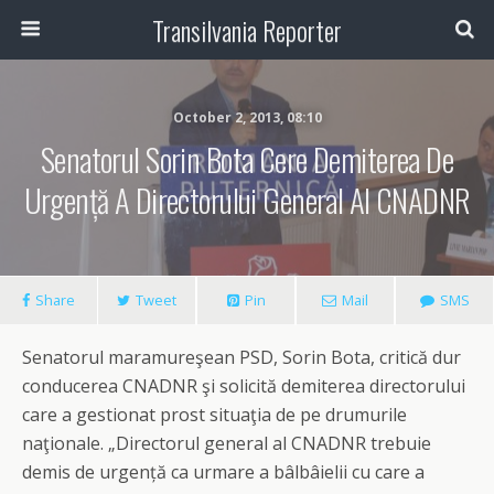
Transilvania Reporter
October 2, 2013, 08:10
Senatorul Sorin Bota Cere Demiterea De
Urgență A Directorului General Al CNADNR
Share
Tweet
Pin
Mail
SMS
Senatorul maramureşean PSD, Sorin Bota, critică dur
conducerea CNADNR şi solicită demiterea directorului
care a gestionat prost situaţia de pe drumurile
naţionale. „Directorul general al CNADNR trebuie
demis de urgență ca urmare a bâlbâielii cu care a