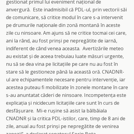
gestionat primul lui eveniment național de
anvergură. Este inadmisibil că PDL-ul, prin vectorii săi
de comunicare, să critice modul în care s-a intervenit
pe drumurile naționale din zonă montană în aceste
zile cu ninsoare. Am ajuns să ne critice tocmai cei care,
ani la rând, au fost prinși pe nepregătite de iarnă,
indiferent de când venea aceasta. Avertizările meteo
au existat și de aceea trebuiau luate măsuri urgente,
nu să se dea vina pe licitațiile pe care nu au fost în
stare să le gestioneze până la această oră. CNADNR-
ul are echipamentele necesare pentru intervenție, iar
acestea puteau fi mobilizate în zonele montane în care
s-au anuntatat căderi de ninsoare. Incompetența este
explicația și nicidecum licitațiile care sunt în curs de
desfășurare. Mi-e rușine să asist la bâlbâiala
CNADNR și la critica PDL-istilor, care, timp de 8 ani de
zile, anual au fost prinși pe nepregătite de venirea