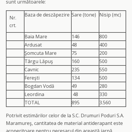
sunt următoarele:
Baza de deszăpezire
Sare (tone)
Nisip (mc)
Nr.
crt.
Baia Mare
146
800
Ardusat
48
400
Şomcuta Mare
75
200
Târgu Lăpuş
160
500
Cavnic
235
550
Fereşti
134
500
Bogdan Vodă
49
280
Leordina
48
330
TOTAL
895
3.560
Potrivit estimărilor celor de la S.C. Drumuri Poduri S.A.
Maramureş, cantitatea de material antiderapant este
acoperitoare pentru necesarul din această iarnă.