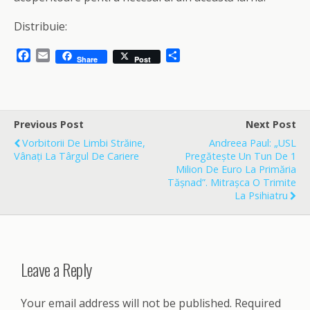
Distribuie:
F
E
S
Share
Post
a
m
h
c
a
a
e
i
r
b
l
e
o
Previous Post
Next Post
o
Vorbitorii De Limbi Străine,
Andreea Paul: „USL
k
Vânați La Târgul De Cariere
Pregătește Un Tun De 1
Milion De Euro La Primăria
Tășnad”. Mitrașca O Trimite
La Psihiatru
Leave a Reply
Your email address will not be published.
Required