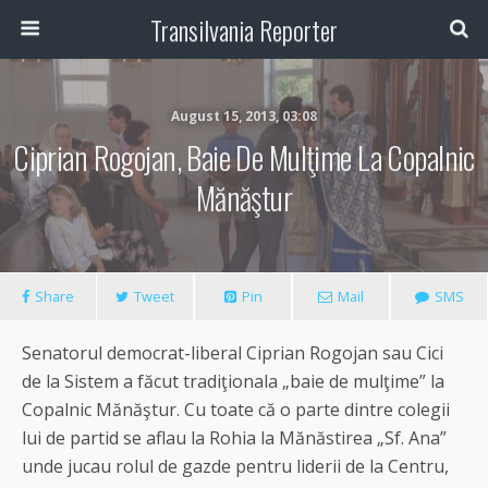
Transilvania Reporter
August 15, 2013, 03:08
Ciprian Rogojan, Baie De Mulţime La Copalnic
Mănăştur
Share
Tweet
Pin
Mail
SMS
Senatorul democrat-liberal Ciprian Rogojan sau Cici
de la Sistem a făcut tradiţionala „baie de mulţime” la
Copalnic Mănăştur. Cu toate că o parte dintre colegii
lui de partid se aflau la Rohia la Mănăstirea „Sf. Ana”
unde jucau rolul de gazde pentru liderii de la Centru,