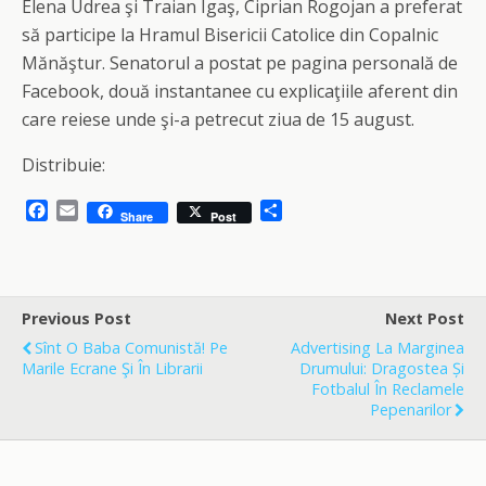
Elena Udrea şi Traian Igaş, Ciprian Rogojan a preferat
să participe la Hramul Bisericii Catolice din Copalnic
Mănăştur. Senatorul a postat pe pagina personală de
Facebook, două instantanee cu explicaţiile aferent din
care reiese unde şi-a petrecut ziua de 15 august.
Distribuie:
F
E
S
Share
Post
a
m
h
c
a
a
e
i
r
b
l
e
o
Previous Post
Next Post
o
Sînt O Baba Comunistă! Pe
Advertising La Marginea
k
Marile Ecrane Şi În Librarii
Drumului: Dragostea Și
Fotbalul În Reclamele
Pepenarilor