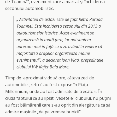
de Toamnă”, eveniment care a marcat şi închiderea
sezonului automobilistic.
„ Activitatea de astăzi este de fapt Retro Parada
Toamnei. Este închiderea sezonului din 2013 a
autoturismelor istorice. Acest eveniment se
organizează în toată țara, iar noi suntem
oarecum mai în față cu o zi, având în vedere că
majoritatea orașelor organizează mâine
evenimentul”, a declarat Ioan Vlad, președintele
clubului VW Kafer Baia Mare.
Timp de aproximativ două ore, câteva zeci de
automobile „retro” au fost expuse în Piaţa
Millennium, unde au fost admirate de trecători. În
ciuda faptului că au lipsit „vedetele” clubului, nu puţini
au fost băimărenii care s-au oprit din alergătură ca să
admire maşinile „de pe vremea bunicii”.