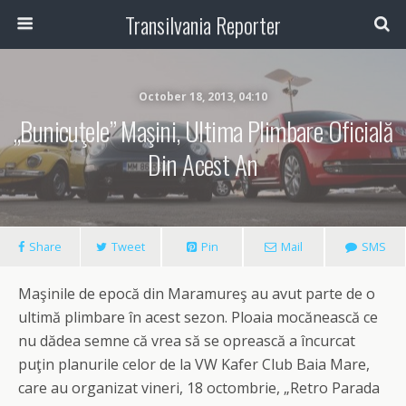
Transilvania Reporter
October 18, 2013, 04:10
„Bunicuţele” Maşini, Ultima Plimbare Oficială
Din Acest An
Share
Tweet
Pin
Mail
SMS
Maşinile de epocă din Maramureş au avut parte de o
ultimă plimbare în acest sezon. Ploaia mocănească ce
nu dădea semne că vrea să se oprească a încurcat
puţin planurile celor de la VW Kafer Club Baia Mare,
care au organizat vineri, 18 octombrie, „Retro Parada