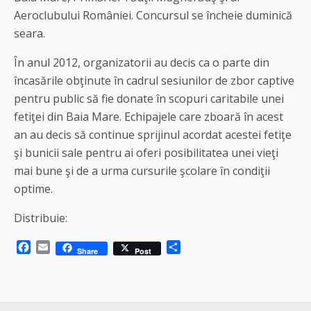
Aeroclubului României. Concursul se încheie duminică
seara.
În anul 2012, organizatorii au decis ca o parte din
încasările obţinute în cadrul sesiunilor de zbor captive
pentru public să fie donate în scopuri caritabile unei
fetiţei din Baia Mare. Echipajele care zboară în acest
an au decis să continue sprijinul acordat acestei fetiţe
şi bunicii sale pentru ai oferi posibilitatea unei vieţi
mai bune şi de a urma cursurile şcolare în condiţii
optime.
Distribuie:
F
E
S
Share
Post
a
m
h
c
a
a
e
i
r
b
l
e