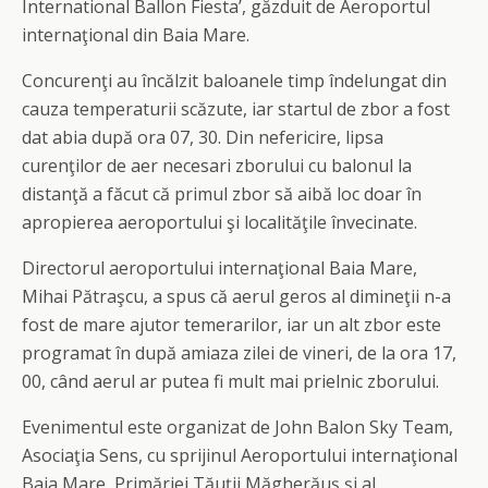
International Ballon Fiesta’, găzduit de Aeroportul
internaţional din Baia Mare.
Concurenţi au încălzit baloanele timp îndelungat din
cauza temperaturii scăzute, iar startul de zbor a fost
dat abia după ora 07, 30. Din nefericire, lipsa
curenţilor de aer necesari zborului cu balonul la
distanţă a făcut că primul zbor să aibă loc doar în
apropierea aeroportului şi localităţile învecinate.
Directorul aeroportului internaţional Baia Mare,
Mihai Pătraşcu, a spus că aerul geros al dimineţii n-a
fost de mare ajutor temerarilor, iar un alt zbor este
programat în după amiaza zilei de vineri, de la ora 17,
00, când aerul ar putea fi mult mai prielnic zborului.
Evenimentul este organizat de John Balon Sky Team,
Asociaţia Sens, cu sprijinul Aeroportului internaţional
Baia Mare, Primăriei Tăuţii Măgherăuş şi al