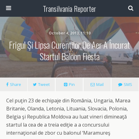
Transilvania Reporter
October 4, 2013, 11:10
Frigul Şi Lipsa Curenţilor De Aer A Încurat
Startul Baloon Fiesta
Share
Tweet
Pin
Mail
SMS
Cel puţin 23 de echipaje din România, Ungaria, Marea
Britanie, Olanda, Letonia, Lituania, Slovacia, Polonia,
Belgia şi Republica Moldova au luat vineri dimineaţă
startul la cea de a treia ediţie a a concursului
internaţional de zbor cu balonul ‘Maramureş