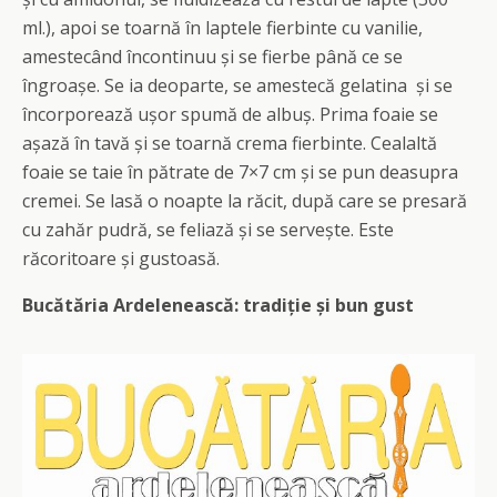
ml.), apoi se toarnă în laptele fierbinte cu vanilie,
amestecând încontinuu și se fierbe până ce se
îngroașe. Se ia deoparte, se amestecă gelatina și se
încorporează ușor spumă de albuș. Prima foaie se
așază în tavă și se toarnă crema fierbinte. Cealaltă
foaie se taie în pătrate de 7×7 cm și se pun deasupra
cremei. Se lasă o noapte la răcit, după care se presară
cu zahăr pudră, se feliază și se servește. Este
răcoritoare și gustoasă.
Bucătăria Ardelenească: tradiție și bun gust