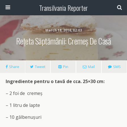
Transilvania Reporter
March 18, 2016, 02:03
Rețeta Săptămânii: Cremeș De Casă
Share
Tweet
Pin
Mail
SMS
Ingrediente pentru o tavă de cca. 25×30 cm:
– 2 foi de cremeș
– 1 litru de lapte
– 10 gălbenușuri