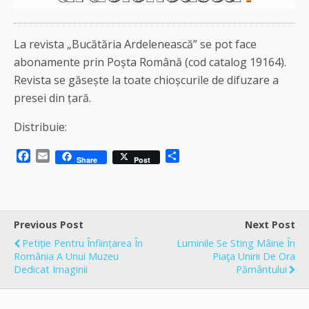
La revista „Bucătăria Ardelenească” se pot face
abonamente prin Poșta Română (cod catalog 19164).
Revista se găsește la toate chioșcurile de difuzare a
presei din țară.
Distribuie:
F
E
S
Share
Post
a
m
h
c
a
a
e
i
r
b
l
e
o
Previous Post
Next Post
o
Petiție Pentru Înființarea În
Luminile Se Sting Mâine În
k
România A Unui Muzeu
Piaţa Unirii De Ora
Dedicat Imaginii
Pământului