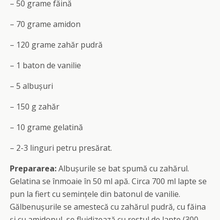
– 50 grame făină
– 70 grame amidon
– 120 grame zahăr pudră
– 1 baton de vanilie
– 5 albușuri
– 150 g zahăr
– 10 grame gelatină
– 2-3 linguri petru presărat.
Prepararea:
Albușurile se bat spumă cu zahărul.
Gelatina se înmoaie în 50 ml apă. Circa 700 ml lapte se
pun la fiert cu semințele din batonul de vanilie.
Gălbenușurile se amestecă cu zahărul pudră, cu făina
și cu amidonul, se fluidizează cu restul de lapte (300