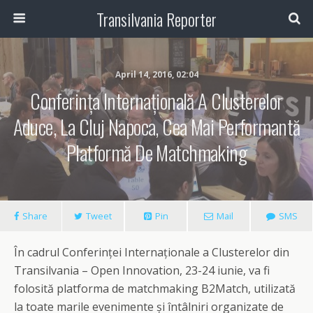
Transilvania Reporter
April 14, 2016, 02:04
Conferința Internațională A Clusterelor
Aduce, La Cluj Napoca, Cea Mai Performantă
Platformă De Matchmaking
Share
Tweet
Pin
Mail
SMS
În cadrul Conferinței Internaționale a Clusterelor din
Transilvania – Open Innovation, 23-24 iunie, va fi
folosită platforma de matchmaking B2Match, utilizată
la toate marile evenimente și întâlniri organizate de