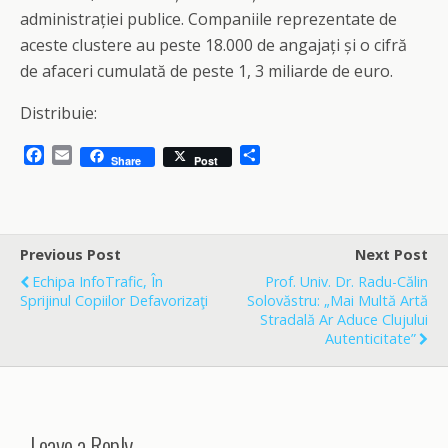
administrației publice. Companiile reprezentate de
aceste clustere au peste 18.000 de angajați și o cifră
de afaceri cumulată de peste 1, 3 miliarde de euro.
Distribuie:
F
E
S
Share
Post
a
m
h
c
a
a
e
i
r
b
l
e
o
Previous Post
Next Post
o
Echipa InfoTrafic, În
Prof. Univ. Dr. Radu-Călin
k
Sprijinul Copiilor Defavorizaţi
Solovăstru: „Mai Multă Artă
Stradală Ar Aduce Clujului
Autenticitate”
Leave a Reply