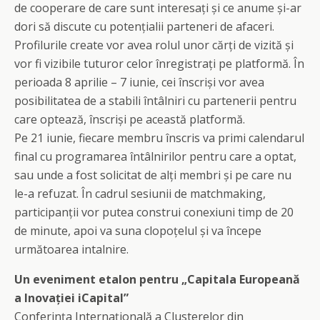
de cooperare de care sunt interesați și ce anume și-ar
dori să discute cu potențialii parteneri de afaceri.
Profilurile create vor avea rolul unor cărți de vizită și
vor fi vizibile tuturor celor înregistrați pe platformă. În
perioada 8 aprilie – 7 iunie, cei înscriși vor avea
posibilitatea de a stabili întâlniri cu partenerii pentru
care optează, înscriși pe această platformă.
Pe 21 iunie, fiecare membru înscris va primi calendarul
final cu programarea întâlnirilor pentru care a optat,
sau unde a fost solicitat de alți membri și pe care nu
le-a refuzat. În cadrul sesiunii de matchmaking,
participanții vor putea construi conexiuni timp de 20
de minute, apoi va suna clopoțelul și va începe
următoarea intalnire.
Un eveniment etalon pentru „Capitala Europeană
a Inovației iCapital”
Conferința Internațională a Clusterelor din