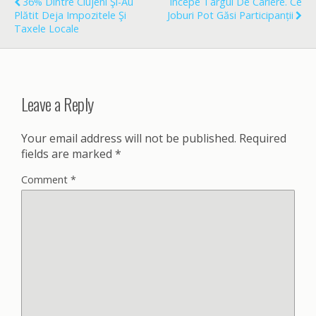
36% Dintre Clujeni Şi-Au
Începe Târgul De Cariere. Ce
k
Plătit Deja Impozitele Şi
Joburi Pot Găsi Participanții
Taxele Locale
Leave a Reply
Your email address will not be published.
Required
fields are marked
*
Comment
*