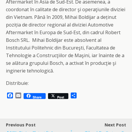
Aftermarket în Asia de Sud-Est. De asemenea, a
coordonat în calitate de director şi operaţiunile diviziei
din Vietnam. Până în 2009, Mihai Boldijar a deținut
poziția de director regional al diviziei Automotive
Aftermarket în Europa de Sud-Est, din cadrul Robert
Bosch SRL. Mihai Boldijar este absolvent al
Institutului Politehnic din Bucureşti, Facultatea de
Tehnologie a Construcţiilor de Maşini, iar înainte de a
se alătura grupului Bosch, a activat în producţie şi
inginerie tehnologică.
Distribuie:
F
E
S
Share
Post
a
m
h
c
a
a
e
i
r
b
l
e
o
Previous Post
Next Post
o