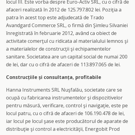
locul III. Este vorba despre Euro-Activ SRL, cu o cifră de
afaceri realizată în 2012 de 125.797.802 lei. Poziţia a
patra în acest top este adjudecată de Trado
Avandgard Commerce SRL, o firmă din Şimleu Silvaniei
înregistrată în februarie 2012, având ca obiect de
activitate comerţul cu ridicata al materialului lemnos şi
a materialelor de construcţii şi echipamentelor
sanitare. Societatea are un capital social de numai 200
de lei, dar cu o cifră de afaceri de 113.897.065 de lei.
Construcțiile și consultanța, profitabile
Hanna Instruments SRL Nuşfalău, societate care se
ocupă cu fabricarea instrumentelor şi dispozitivelor
pentru măsură, verificare, control şi navigaţie, este pe
locul patru, cu o cifră de afaceri de 106.190.478 de lei,
iar locul pe locul şase este producătorul de aparate de
distribuţie şi control a electricităţii, Energobit Prod