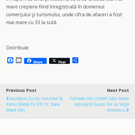
mare creştere fiind înregistrată în domeniul
comerţului şi turismului, unde cifra de afaceri a fost
mai mare cu 33 la sută.
Distribuie:
F
E
S
Share
Post
a
m
h
c
a
a
e
i
r
b
l
e
o
Previous Post
Next Post
o
Accident Cu Un Decedat Şi
Femeile Din UDMR Satu Mare
k
Patru Răniţi Pe DN 1C Baia
Aşteaptă Scuze De La Virgil
Mare-Dej
Enătescu