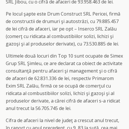
SRL Jibou, cu o cifră de afaceri de 93.958.463 de lei.
Pe locul şapte este Drum Construct SRL Pericei, firmă
de constructii de drumuri şi autostrăzi, cu 79.885.457
de lei cifră de afaceri, iar pe opt – Inserco SRL Zalău
(comerţ cu ridicata al combustibiilor solizi, lichizi şi
gazoşi şi al produselor derivate), cu 73.530.885 de lei.
Ultimele două locuri din Top 10 sunt ocupate de Simex
Grup SRL Şimleu, ce are declarat ca obiect de activitate
consultanţă pentru afaceri şi management şi o cifră
de afaceri de 62.831.336 de lei, respectiv Primarom
Exim SRL Zalău, firmă ce se ocupă de comerţul cu
ridicata al combustibiilor solizi, lichizi şi gazoşi şi al
produselor derivate, a cărei cifră de afaceri s-a ridicat
anul trecut la 56.705.745 de lei.
Cifra de afaceri la nivel de judeţ a crescut anul trecut,
în raport cu anul precedent, cu 9, 83 la sută, cea mai