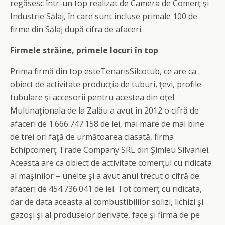
regăsesc într-un top realizat de Camera de Comerţ şi
Industrie Sălaj, în care sunt incluse primale 100 de
firme din Sălaj după cifra de afaceri.
Firmele străine, primele locuri în top
Prima firmă din top esteTenarisSilcotub, ce are ca
obiect de activitate producţia de tuburi, ţevi, profile
tubulare şi accesorii pentru acestea din oţel.
Multinaţionala de la Zalău a avut în 2012 o cifră de
afaceri de 1.666.747.158 de lei, mai mare de mai bine
de trei ori faţă de următoarea clasată, firma
Echipcomerţ Trade Company SRL din Şimleu Silvaniei.
Aceasta are ca obiect de activitate comerţul cu ridicata
al maşinilor – unelte şi a avut anul trecut o cifră de
afaceri de 454.736.041 de lei. Tot comerţ cu ridicata,
dar de data aceasta al combustibililor solizi, lichizi şi
gazoşi şi al produselor derivate, face şi firma de pe