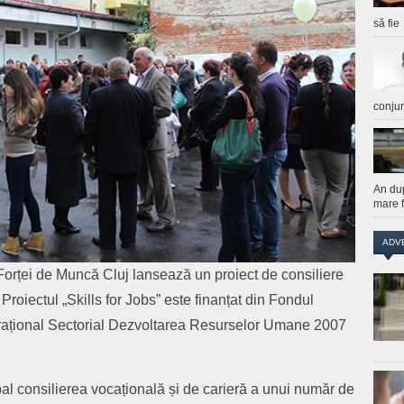
să fie
conju
An du
mare f
ADV
rței de Muncă Cluj lansează un proiect de consiliere
 Proiectul „Skills for Jobs” este finanțat din Fondul
ațional Sectorial Dezvoltarea Resurselor Umane 2007
ipal consilierea vocațională și de carieră a unui număr de