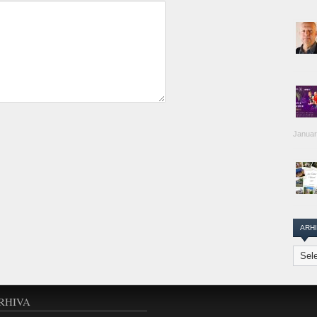
Januar
ARH
Arhiva
Transi
Repor
RHIVA