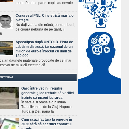
reale. Pe de o parte, copiii au nevoie
Congresul PNL. Cine strică marfa o
plăteşte
Nu daţi vrabia din mână, oameni buni,
pe cioara nebună de pe gard, îi
ră
Apocalipsa după UNTOLD. Pista de
atletism distrusă, iar gazonul de un
milion de euro e înlocuit cu unul de
180.000
pă an daunele materiale provocate de cel mai
estival de muzică electronică
ERTORIAL
Gard între vecini: regulile
generale și ce trebuie să verifici
înainte să începi lucrarea
În satele și orașele din inima
Transilvaniei, de la Cluj-Napoca,
Turda și Dej, până la
Cum scazi factura la energie în
2026 fără să sacrifici confortul
termic