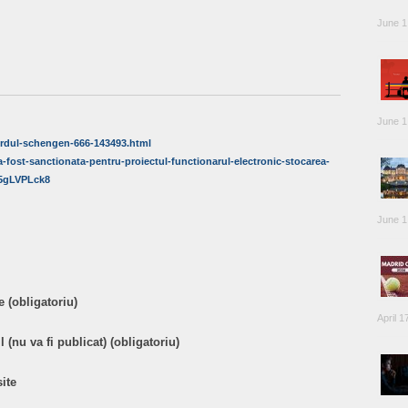
June 1
June 1
cordul-schengen-666-143493.html
j-a-fost-sanctionata-pentru-proiectul-functionarul-electronic-stocarea-
75gLVPLck8
June 1
 (obligatoriu)
April 1
 (nu va fi publicat) (obligatoriu)
ite