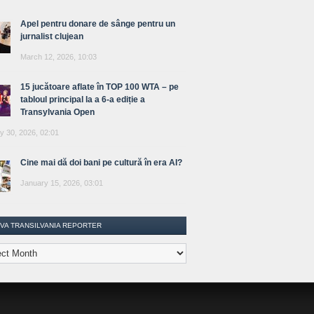
Apel pentru donare de sânge pentru un
jurnalist clujean
March 12, 2026, 10:03
15 jucătoare aflate în TOP 100 WTA – pe
tabloul principal la a 6-a ediție a
Transylvania Open
y 30, 2026, 02:01
Cine mai dă doi bani pe cultură în era AI?
January 15, 2026, 03:01
IVA TRANSILVANIA REPORTER
lvania
ter