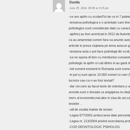
Danila
June 25, 2014, 09:06 at 9:15 pm
-ce are ajofm cu scolarii?si de ce in 7 judet
-testarea psihologica e o activitate care tin
psihologice sunt considerate date cu carac
-ajofmcj au fost avertizati in 2012 de Autor
ca au amprentat someri fara sa anunte autor
articole in presa clujeana pe tema asta;un go
-testarea asta o pot face psihologii din scol
-sa ne spuna dl don-cu mentiunea cunoasterii 
psihologic la ajofm si cati dintre ei au gasit 
-toti somerii existenti in Romania sunt somer
-in jud cj sunt aprox 10.000 someri si cam
lucreze sau ca n-au fost testati?
-dar cei care au facut teste de orientare,s-au
acestia sunt o dovada ca angajarea nu depin
mers al economiei,mai ales in ziua de azi,
testelor…
-util de studiat inainte de testari:
-Legea 677/2001-prelucrarea date persona
-Legea nr. 213/2004 privind exercitarea prof
-COD DEONTOLOGIC PSIHOLOG