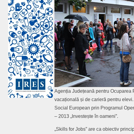
Agenția Județeană pentru Ocuparea Fo
vacațională și de carieră pentru elevi.
Social European prin Programul Oper
– 2013 „Investește în oameni”.
„Skills for Jobs” are ca obiectiv princ