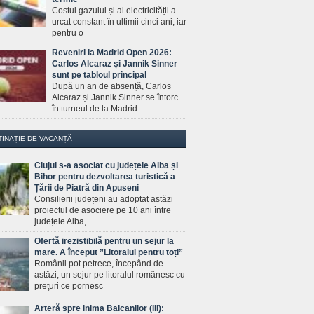
Costul gazului și al electricității a
urcat constant în ultimii cinci ani, iar
pentru o
Reveniri la Madrid Open 2026:
Carlos Alcaraz și Jannik Sinner
sunt pe tabloul principal
După un an de absență, Carlos
Alcaraz și Jannik Sinner se întorc
în turneul de la Madrid.
TINAȚIE DE VACANȚĂ
Clujul s-a asociat cu județele Alba și
Bihor pentru dezvoltarea turistică a
Țării de Piatră din Apuseni
Consilierii județeni au adoptat astăzi
proiectul de asociere pe 10 ani între
județele Alba,
Ofertă irezistibilă pentru un sejur la
mare. A început ”Litoralul pentru toți”
Românii pot petrece, începând de
astăzi, un sejur pe litoralul românesc cu
preţuri ce pornesc
Arteră spre inima Balcanilor (III):