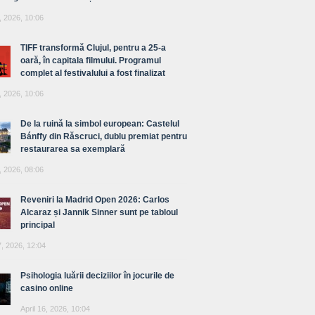
, 2026, 10:06
TIFF transformă Clujul, pentru a 25-a
oară, în capitala filmului. Programul
complet al festivalului a fost finalizat
, 2026, 10:06
De la ruină la simbol european: Castelul
Bánffy din Răscruci, dublu premiat pentru
restaurarea sa exemplară
, 2026, 08:06
Reveniri la Madrid Open 2026: Carlos
Alcaraz și Jannik Sinner sunt pe tabloul
principal
7, 2026, 12:04
Psihologia luării deciziilor în jocurile de
casino online
April 16, 2026, 10:04