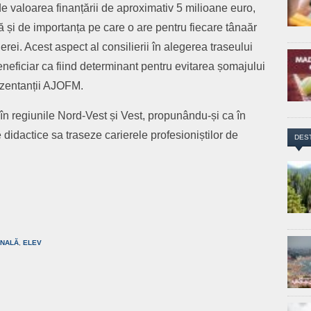
de valoarea finanțării de aproximativ 5 milioane euro,
ă și de importanța pe care o are pentru fiecare tânaăr
erei. Acest aspect al consilierii în alegerea traseului
beneficiar ca fiind determinant pentru evitarea șomajului
rezentanții AJOFM.
n regiunile Nord-Vest și Vest, propunându-și ca în
e didactice sa traseze carierele profesioniștilor de
DES
are
ONALĂ
,
ELEV