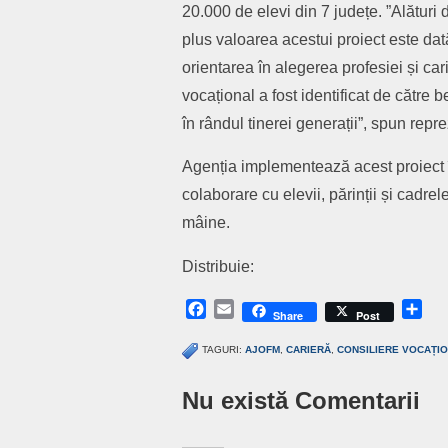
20.000 de elevi din 7 județe. ”Alături 
plus valoarea acestui proiect este dat
orientarea în alegerea profesiei și cari
vocațional a fost identificat de către 
în rândul tinerei generații”, spun rep
Agenția implementează acest proiect î
colaborare cu elevii, părinții și cadrel
mâine.
Distribuie:
Facebook
Email
Sh
Share
Post
TAGURI:
AJOFM
,
CARIERĂ
,
CONSILIERE VOCAȚI
Nu există Comentarii