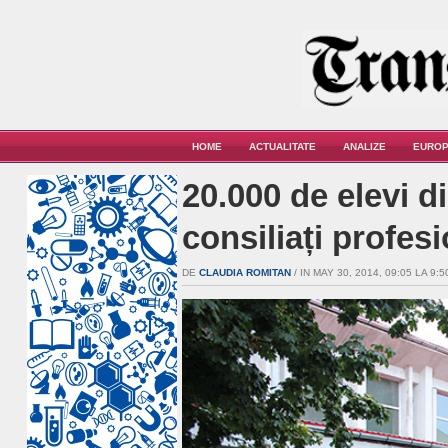
HOME
ACTUALITATE
ANALIZE
EUROP
20.000 de elevi di
consiliați profes
DE
CLAUDIA ROMITAN
/ IN MAY 30, 2014, 09:05 LA 9:5