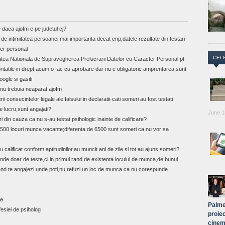
e daca ajofm e pe judetul cj?
e de intimitatea persoanei,mai importanta decat cnp;datele rezultate din testari
ter personal
CEL
itatea Nationala de Supravegherea Prelucrarii Datelor cu Caracter Personal pt
itatile in drept,acum o fac cu aprobare dar nu e obligatorie amprentarea;sunt
ogle si gasiti
i,nu trebuia neaparat ajofm
consecintelor legale ale falsului in declaratii-cati someri au fost testati
de lucru,sunt angajati?
June 1
i din cauza ca nu s-au testat psihologic inainte de calificare?
 2500 locuri munca vacante;diferenta de 6500 sunt someri ca nu vor sa
 calificat conform aptitudinilor,au muncit ani de zile si tot au ajuns someri?
de doar de teste,ci in primul rand de existenta locului de munca,de bunul
cand te angajezi unde poti,nu refuzi un loc de munca ca nu corespunde
le
Palme
esiei de psiholog
proiec
cinem