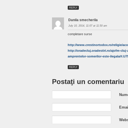
REPLY
Danila smecherila
July 10, 2014, 11:07 at 11:50 am
completare surse
http://www.crestinortodox.ro/religie/a
http://oradecluj.oradestiri.ro/ajofm-clu
amprentelor-somerilor-este-ilegala/#.U
REPLY
Postaţi un comentariu
Nume
Email
Webs