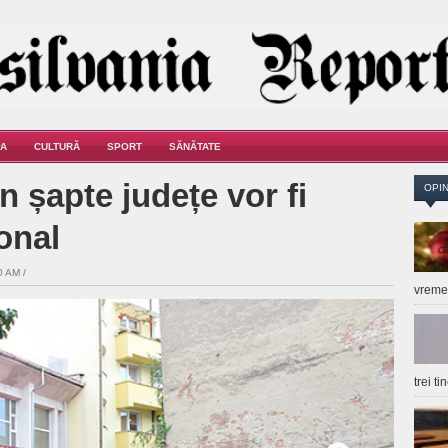
A
CULTURĂ
SPORT
SĂNĂTATE
n șapte județe vor fi
OPIN
ional
0 AM /
vrem
trei t