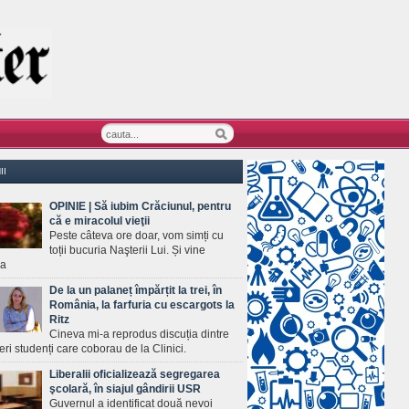
II
OPINIE | Să iubim Crăciunul, pentru
că e miracolul vieţii
Peste câteva ore doar, vom simți cu
toții bucuria Naşterii Lui. Și vine
ea
De la un palaneț împărțit la trei, în
România, la farfuria cu escargots la
Ritz
Cineva mi-a reprodus discuția dintre
ineri studenți care coborau de la Clinici.
Liberalii oficializează segregarea
şcolară, în siajul gândirii USR
Guvernul a identificat două nevoi