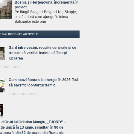
Bosnia și Herțegovina, încremenită în
proiect
Pe lângă Szeged-Belgrad-Niș-Skopje,
o altă arteră care ajunge în inima
Balcanilor este prin
E MAI RECENTE ARTICOLE
Gard între vecini: regulile generale și ce
trebuie să verifici înainte să începi
lucrarea
8, 2026, 10:06
Cum scazi factura la energie în 2026 fără
să sacrifici confortul termic
June 2, 2026, 05:06
 d’Or-ul lui Cristian Mungiu, „FJORD” –
ție unică în 13 iunie, simultan în 90 de
atografe din 52 de orașe din România