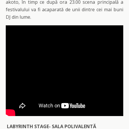
akoto, în timp ce după ora 23.00 scena principală a
festivalului va fi acaparată de unii dintre cei mai buni
DJ din lume.
LABYRINTH STAGE- SALA POLIVALENTĂ