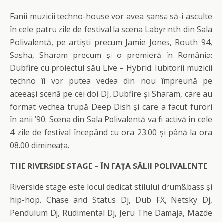
Fanii muzicii techno-house vor avea șansa să-i asculte
în cele patru zile de festival la scena Labyrinth din Sala
Polivalentă, pe artiști precum Jamie Jones, Routh 94,
Sasha, Sharam precum și o premieră în România:
Dubfire cu proiectul său Live – Hybrid. Iubitorii muzicii
techno îi vor putea vedea din nou împreună pe
aceeași scenă pe cei doi DJ, Dubfire și Sharam, care au
format vechea trupă Deep Dish și care a facut furori
în anii ’90. Scena din Sala Polivalentă va fi activă în cele
4 zile de festival începând cu ora 23.00 și până la ora
08.00 dimineața.
THE RIVERSIDE STAGE – ÎN FAȚA SĂLII POLIVALENTE
Riverside stage este locul dedicat stilului drum&bass și
hip-hop. Chase and Status Dj, Dub FX, Netsky Dj,
Pendulum Dj, Rudimental Dj, Jeru The Damaja, Mazde