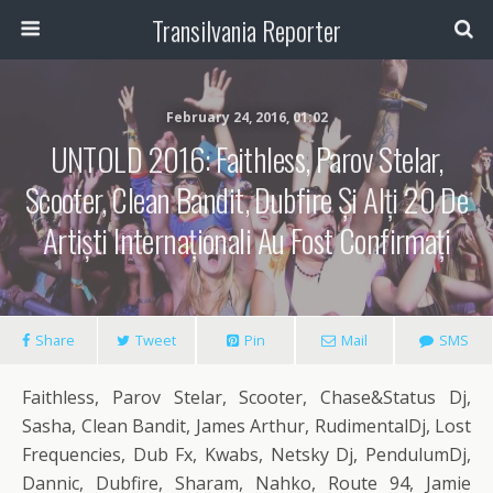
Transilvania Reporter
February 24, 2016, 01:02
UNTOLD 2016: Faithless, Parov Stelar,
Scooter, Clean Bandit, Dubfire Și Alți 20 De
Artiști Internaționali Au Fost Confirmați
Share
Tweet
Pin
Mail
SMS
Faithless, Parov Stelar, Scooter, Chase&Status Dj,
Sasha, Clean Bandit, James Arthur, RudimentalDj, Lost
Frequencies, Dub Fx, Kwabs, Netsky Dj, PendulumDj,
Dannic, Dubfire, Sharam, Nahko, Route 94, Jamie