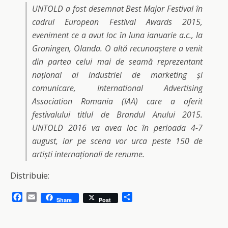
UNTOLD a fost desemnat Best Major Festival în
cadrul European Festival Awards 2015,
eveniment ce a avut loc în luna ianuarie a.c., la
Groningen, Olanda. O altă recunoaștere a venit
din partea celui mai de seamă reprezentant
național al industriei de marketing și
comunicare, International Advertising
Association Romania (IAA) care a oferit
festivalului titlul de Brandul Anului 2015.
UNTOLD 2016 va avea loc în perioada 4-7
august, iar pe scena vor urca peste 150 de
artiști internaționali de renume.
Distribuie:
F
E
S
Share
Post
a
m
h
c
a
a
e
i
r