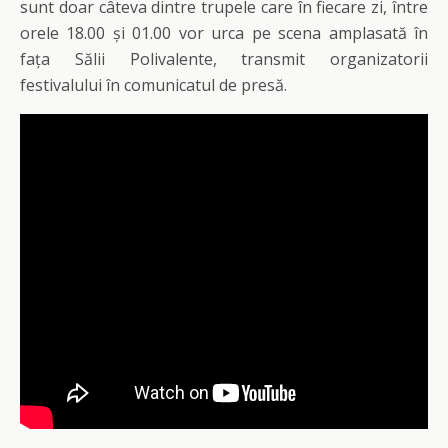
sunt doar câteva dintre trupele care în fiecare zi, între
orele 18.00 și 01.00 vor urca pe scena amplasată în
fața Sălii Polivalente, transmit organizatorii
festivalului în comunicatul de presă.