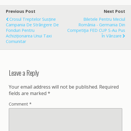
b
l
e
o
Previous Post
Next Post
o
Crosul Treptelor Susține
Biletele Pentru Meciul
k
Campania De Strângere De
România - Germania Din
Fonduri Pentru
Competiţia FED CUP S-Au Pus
Achiziționarea Unui Taxi
În Vânzare
Comunitar
Leave a Reply
Your email address will not be published.
Required
fields are marked
*
Comment
*