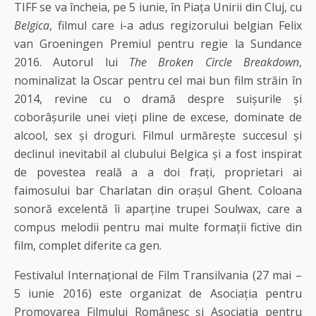
TIFF se va încheia, pe 5 iunie, în Piața Unirii din Cluj, cu
Belgica
, filmul care i-a adus regizorului belgian Felix
van Groeningen Premiul pentru regie la Sundance
2016. Autorul lui
The Broken Circle Breakdown
,
nominalizat la Oscar pentru cel mai bun film străin în
2014, revine cu o dramă despre suișurile și
coborâșurile unei vieți pline de excese, dominate de
alcool, sex și droguri. Filmul urmărește succesul și
declinul inevitabil al clubului Belgica și a fost inspirat
de povestea reală a a doi frați, proprietari ai
faimosului bar Charlatan din orașul Ghent. Coloana
sonoră excelentă îi aparține trupei Soulwax, care a
compus melodii pentru mai multe formații fictive din
film, complet diferite ca gen.
Festivalul Internațional de Film Transilvania (27 mai –
5 iunie 2016) este organizat de Asociația pentru
Promovarea Filmului Românesc și Asociația pentru