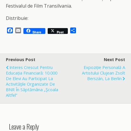
Festivalul de Film Transilvania.
Distribuie:
F
E
S
Share
Post
a
m
h
c
a
a
e
i
r
b
l
e
o
Previous Post
Next Post
o
Interes Crescut Pentru
Expoziție Personală A
k
Educația Financiară: 10.000
Artistului Clujean Zsolt
De Elevi Au Participat La
Berszán, La Berlin
Activităţile Organizate De
BNR În Săptămâna „Şcoala
Altfel”
Leave a Reply