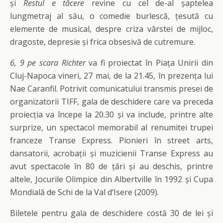
și
Restul e tăcere
revine cu cel de-al șaptelea
lungmetraj al său, o comedie burlescă, țesută cu
elemente de musical, despre criza vârstei de mijloc,
dragoste, depresie și frica obsesivă de cutremure.
6, 9 pe scara Richter
va fi proiectat în Piața Unirii din
Cluj-Napoca vineri, 27 mai, de la 21.45, în prezența lui
Nae Caranfil. Potrivit comunicatului transmis presei de
organizatorii TIFF, gala de deschidere care va preceda
proiecția va începe la 20.30 și va include, printre alte
surprize, un spectacol memorabil al renumitei trupei
franceze Transe Express. Pionieri în street arts,
dansatorii, acrobații și muzicienii Transe Express au
avut spectacole în 80 de țări și au deschis, printre
altele, Jocurile Olimpice din Albertville în 1992 și Cupa
Mondială de Schi de la Val d’Isere (2009).
Biletele pentru gala de deschidere costă 30 de lei și