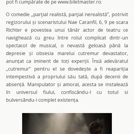
pot fi cumpărate de pe www.biletmaster.ro.
O comedie „parţial realistă, parţial nerealistă”, potrivit
regizorului și scenaristului Nae Caranfil, 6, 9 pe scara
Richter e povestea unui tânăr actor de teatru ce
navighează cu greu între rolul complicat dintr-un
spectacol de musical, o nevastă geloasă până la
depresie și obsesia marelui cutremur devastator,
anunțat ca iminent de toți experții. Însă adevăratul
„cutremur” pentru el se dovedește a fi reapariția
intempestivă a propriului său tată, după decenii de
absență. Manipulator și amoral, acesta se instalează
în universul fiului, confiscându-l cu totul si
bulversându-i complet existența.