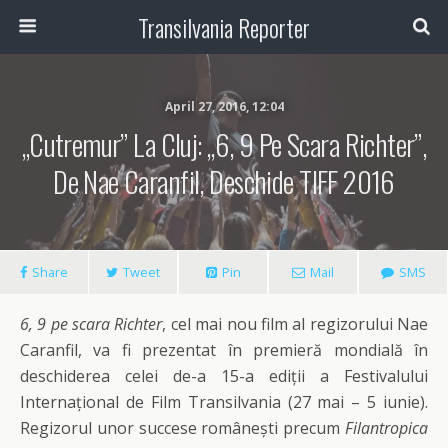
Transilvania Reporter
April 27, 2016, 12:04
„Cutremur” La Cluj: „6, 9 Pe Scara Richter”,
De Nae Caranfil, Deschide TIFF 2016
Share
Tweet
Pin
Mail
SMS
6, 9 pe scara Richter
, cel mai nou film al regizorului Nae
Caranfil, va fi prezentat în premieră mondială în
deschiderea celei de-a 15-a ediții a Festivalului
Internațional de Film Transilvania (27 mai – 5 iunie).
Regizorul unor succese românești precum
Filantropica