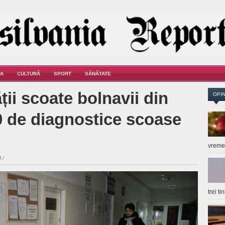
A
CULTURĂ
SPORT
SĂNĂTATE
ții scoate bolnavii din
OPIN
00 de diagnostice scoase
vrem
 /
trei t