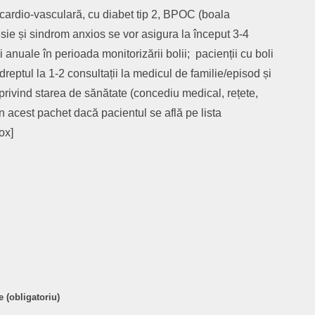
ă cardio-vasculară, cu diabet tip 2, BPOC (boala
sie și sindrom anxios se vor asigura la început 3-4
i anuale în perioada monitorizării bolii; pacienții cu boli
reptul la 1-2 consultații la medicul de familie/episod și
 privind starea de sănătate (concediu medical, rețete,
 în acest pachet dacă pacientul se află pe lista
ox]
are
 (obligatoriu)