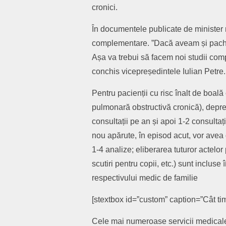
cronici.
În documentele publicate de minister n
complementare. ”Dacă aveam și pache
Așa va trebui să facem noi studii com
conchis vicepreședintele Iulian Petr
Pentru pacienții cu risc înalt de boal
pulmonară obstructivă cronică), depre
consultații pe an și apoi 1-2 consultați
nou apărute, în episod acut, vor avea d
1-4 analize; eliberarea tuturor actelor
scutiri pentru copii, etc.) sunt incluse
respectivului medic de familie
[stextbox id=”custom” caption=”Cât ti
Cele mai numeroase servicii medicale o