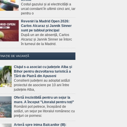
Costul gazului și al electricității a
urcat constant în ultimii cinci ani, iar
pentru o
Reveniri la Madrid Open 2026:
Carlos Alcaraz și Jannik Sinner
sunt pe tabloul principal
După un an de absență, Carlos
Alcaraz și Jannik Sinner se întorc
în turneul de la Madrid.
TINAȚIE DE VACANȚĂ
Clujul s-a asociat cu județele Alba și
Bihor pentru dezvoltarea turistică a
Țării de Piatră din Apuseni
Consilierii județeni au adoptat astăzi
proiectul de asociere pe 10 ani între
județele Alba,
Ofertă irezistibilă pentru un sejur la
mare. A început ”Litoralul pentru toți”
Românii pot petrece, începând de
astăzi, un sejur pe litoralul românesc cu
preţuri ce pornesc
Arteră spre inima Balcanilor (III):