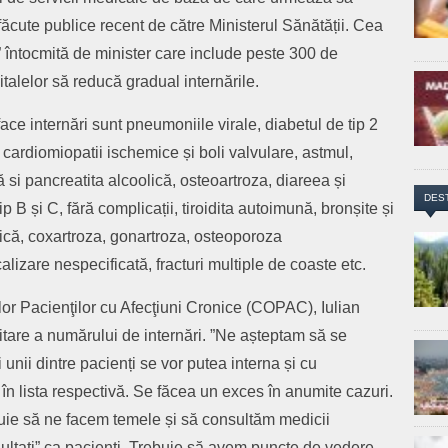
făcute publice recent de către Ministerul Sănătății. Cea
” întocmită de minister care include peste 300 de
talelor să reducă gradual internările.
ace internări sunt pneumoniile virale, diabetul de tip 2
cardiomiopatii ischemice și boli valvulare, astmul,
 si pancreatita alcoolică, osteoartroza, diareea și
DES
 tip B și C, fără complicații, tiroidita autoimună, bronșite și
nică, coxartroza, gonartroza, osteoporoza
lizare nespecificată, fracturi multiple de coaste etc.
lor Pacienţilor cu Afecţiuni Cronice (COPAC), Iulian
mitare a numărului de internări. ”Ne așteptam să se
 unii dintre pacienți se vor putea interna și cu
în lista respectivă. Se făcea un exces în anumite cazuri.
uie să ne facem temele și să consultăm medicii
aultați” ca pacienți. Trebuie să avem puncte de vedere