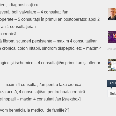
enții diagnosticați cu :
veră, boli valvulare – 4 consultații/an
operate – 5 consultații în primul an postoperator, apoi 2
a an 1 consultație/an
a cronică
 fibrom, scurgeri persistente – maxim 4 consultații/an
cronică, colon iritabil, sindrom dispeptic, etc – maxim 4
Januar
ce și ischemice – 4 consultații/în primul an și ulterior
ARH
 – maxim 4 consultații/an pentru faza cronică
faza acută, 4 consultații/an pentru boala cronică
Arhiva
Transi
etinopatii – maxim 4 consultații/an [/stextbox]
Repor
vom beneficia la medicul de familie?”]