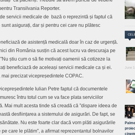
pentru Transilvania Reporter.
de servicii medicale de bază o reprezintă și faptul că
e sunt asigurați, dar și pentru cei care nu plătesc
CEL
neficiază de asistență medicală doar în caz de urgență.
onici din România susțin că acest lucru va descuraja pe
 ”Nu știu cum o să fie motivați oamenii să cotizeze la
ți beneficiază de aceleași servicii medicale ca și ei.
June 1
, a mai precizat vicepreședintele COPAC.
vicepreședintele Iulian Petre faptul că documentele
muresc întru totul cum se va face plata serviciilor
. Mai mult acesta tinde să creadă că ”dispare ideea de
eastă desființarea a sistemului de asigurări. De fapt, se
 sănătate. Nu este foarte clar dacă vom plăti asigurările
Palme
proiec
 pe care le plătim”, a afirmat reprezentantul bolnavilor
cinem