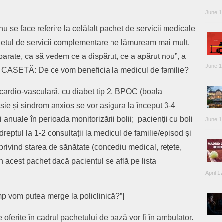
June 1
u se face referire la celălalt pachet de servicii medicale
tul de servicii complementare ne lămuream mai mult.
parate, ca să vedem ce a dispărut, ce a apărut nou”, a
June 1
e. CASETĂ: De ce vom beneficia la medicul de familie?
ă cardio-vasculară, cu diabet tip 2, BPOC (boala
sie și sindrom anxios se vor asigura la început 3-4
i anuale în perioada monitorizării bolii; pacienții cu boli
June 1
reptul la 1-2 consultații la medicul de familie/episod și
 privind starea de sănătate (concediu medical, rețete,
 în acest pachet dacă pacientul se află pe lista
April 1
mp vom putea merge la policlinică?”]
ferite în cadrul pachetului de bază vor fi în ambulator.