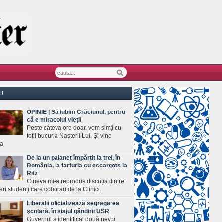
II
OPINIE | Să iubim Crăciunul, pentru
că e miracolul vieţii
Peste câteva ore doar, vom simți cu
toții bucuria Naşterii Lui. Și vine
ea
De la un palaneț împărțit la trei, în
România, la farfuria cu escargots la
Ritz
Cineva mi-a reprodus discuția dintre
ineri studenți care coborau de la Clinici.
Liberalii oficializează segregarea
şcolară, în siajul gândirii USR
Guvernul a identificat două nevoi