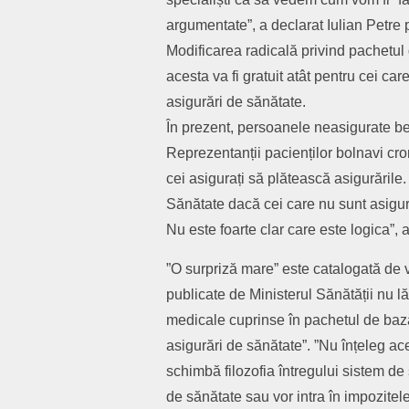
argumentate”, a declarat Iulian Petre 
Modificarea radicală privind pachetul 
acesta va fi gratuit atât pentru cei car
asigurări de sănătate.
În prezent, persoanele neasigurate be
Reprezentanții pacienților bolnavi cr
cei asigurați să plătească asigurările.
Sănătate dacă cei care nu sunt asigura
Nu este foarte clar care este logica”
”O surpriză mare” este catalogată de 
publicate de Ministerul Sănătății nu lă
medicale cuprinse în pachetul de bază
asigurări de sănătate”. ”Nu înțeleg ac
schimbă filozofia întregului sistem de
de sănătate sau vor intra în impozitele