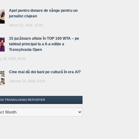
Apel pentru donare de sânge pentru un
jurnalist clujean
March 12, 2026, 10:03
15 jucătoare aflate în TOP 100 WTA – pe
tabloul principal la a 6-a ediție a
Transylvania Open
y 30, 2026, 02:01
Cine mai dă doi bani pe cultură în era AI?
January 15, 2026, 03:01
IVA TRANSILVANIA REPORTER
lvania
ter