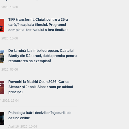
, 2026, 10:06
TIFF transformă Clujul, pentru a 25-a
oară, în capitala filmului. Programul
complet al festivalului a fost finalizat
, 2026, 10:06
De la ruină la simbol european: Castelul
Bánffy din Răscruci, dublu premiat pentru
restaurarea sa exemplară
, 2026, 08:06
Reveniri la Madrid Open 2026: Carlos
Alcaraz și Jannik Sinner sunt pe tabloul
principal
7, 2026, 12:04
Psihologia luării deciziilor în jocurile de
casino online
April 16, 2026, 10:04