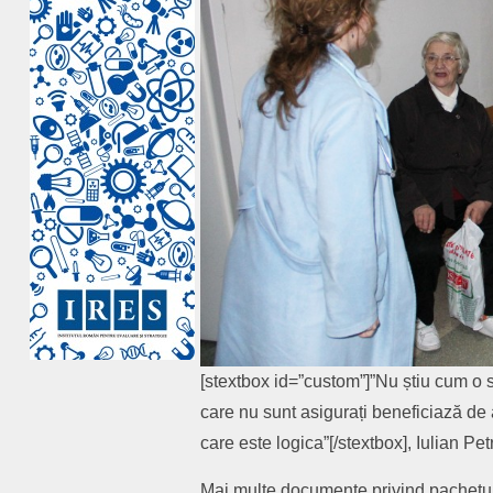
[stextbox id=”custom”]”Nu știu cum o s
care nu sunt asigurați beneficiază de a
care este logica”[/stextbox], Iulian
Mai multe documente privind pachetul