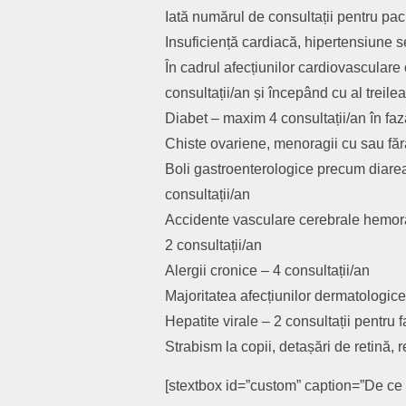
Iată numărul de consultații pentru paci
Insuficiență cardiacă, hipertensiune se
În cadrul afecțiunilor cardiovasculare 
consultații/an și începând cu al treile
Diabet – maxim 4 consultații/an în faz
Chiste ovariene, menoragii cu sau fără
Boli gastroenterologice precum diarea 
consultații/an
Accidente vasculare cerebrale hemoragi
2 consultații/an
Alergii cronice – 4 consultații/an
Majoritatea afecțiunilor dermatologice
Hepatite virale – 2 consultații pentru 
Strabism la copii, detașări de retină, r
[stextbox id=”custom” caption=”De ce 