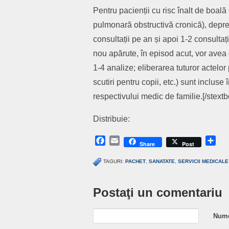
Pentru pacienții cu risc înalt de boal
pulmonară obstructivă cronică), depre
consultații pe an și apoi 1-2 consultați
nou apărute, în episod acut, vor avea d
1-4 analize; eliberarea tuturor actelor
scutiri pentru copii, etc.) sunt incluse
respectivului medic de familie.[/stextb
Distribuie:
Facebook
Email
Sh
Share
Post
TAGURI:
PACHET
,
SANATATE
,
SERVICII MEDICALE
Postaţi un comentariu
Nume