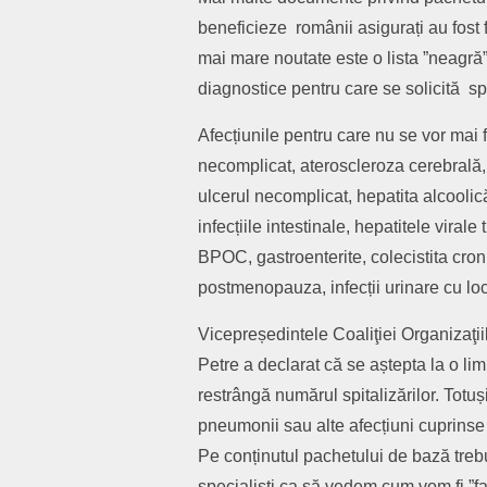
beneficieze românii asigurați au fost 
mai mare noutate este o lista ”neagră
diagnostice pentru care se solicită spi
Afecțiunile pentru care nu se vor mai f
necomplicat, ateroscleroza cerebrală, 
ulcerul necomplicat, hepatita alcoolică
infecțiile intestinale, hepatitele virale
BPOC, gastroenterite, colecistita cro
postmenopauza, infecții urinare cu loca
Vicepreședintele Coaliţiei Organizaţii
Petre a declarat că se aștepta la o li
restrângă numărul spitalizărilor. Totuși
pneumonii sau alte afecțiuni cuprinse 
Pe conținutul pachetului de bază treb
specialiști ca să vedem cum vom fi ”f