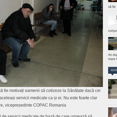
să fie
conju
An du
mare f
ADV
ă fie motivați oamenii să cotizeze la Sănătate dacă cei
celeași servicii medicale ca și ei. Nu este foarte clar
 Petre, vicepreședinte COPAC Romania
 de servicii medicale de bază de care urmează să