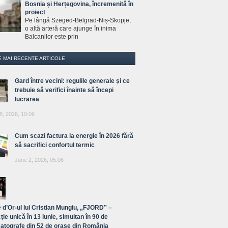
Bosnia și Herțegovina, încremenită în
proiect
Pe lângă Szeged-Belgrad-Niș-Skopje,
o altă arteră care ajunge în inima
Balcanilor este prin
E MAI RECENTE ARTICOLE
Gard între vecini: regulile generale și ce
trebuie să verifici înainte să începi
lucrarea
8, 2026, 10:06
Cum scazi factura la energie în 2026 fără
să sacrifici confortul termic
June 2, 2026, 05:06
 d’Or-ul lui Cristian Mungiu, „FJORD” –
ție unică în 13 iunie, simultan în 90 de
atografe din 52 de orașe din România