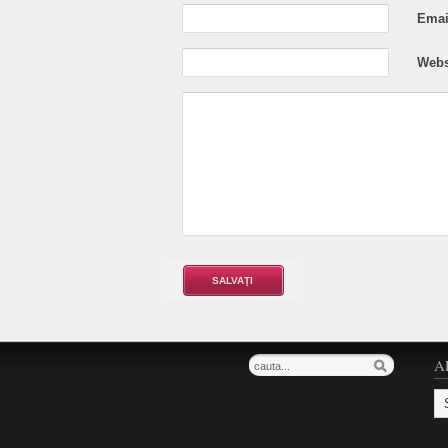
Email
Webs
A
Ar