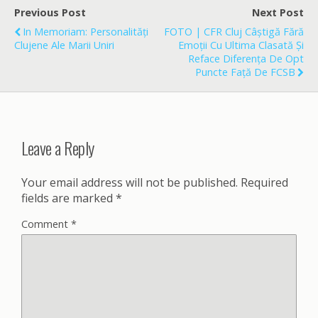
o
Previous Post
Next Post
o
In Memoriam: Personalități
FOTO | CFR Cluj Câștigă Fără
k
Clujene Ale Marii Uniri
Emoții Cu Ultima Clasată Și
Reface Diferența De Opt
Puncte Față De FCSB
Leave a Reply
Your email address will not be published.
Required
fields are marked
*
Comment
*