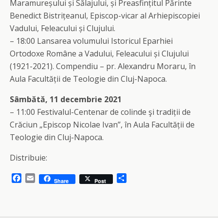
Maramureșului și Sălajului, și Preasfințitul Părinte
Benedict Bistrițeanul, Episcop-vicar al Arhiepiscopiei
Vadului, Feleacului și Clujului.
– 18:00 Lansarea volumului Istoricul Eparhiei
Ortodoxe Române a Vadului, Feleacului și Clujului
(1921-2021). Compendiu – pr. Alexandru Moraru, în
Aula Facultății de Teologie din Cluj-Napoca.
Sâmbătă, 11 decembrie 2021
– 11:00 Festivalul-Centenar de colinde şi tradiții de
Crăciun „Episcop Nicolae Ivan”, în Aula Facultății de
Teologie din Cluj-Napoca.
Distribuie:
F
E
S
Share
Post
a
m
h
c
a
a
e
i
r
b
l
e