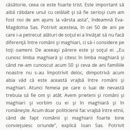
căsătorie, ceea ce este foarte trist. Este important să
aibă răbdare unul cu celălalt şi să fie serioşi cum am
fost noi de am ajuns la vârsta asta”, îndeamnă Eva-
Magdolna Sas. Potrivit acesteia, în cei 50 de ani pe
care i-a petrecut alături de soţul ei a învăţat să nu facă
diferenţă între români şi maghiari, ci să-i considere pe
toţi oameni. De aceeaşi părere este şi soţul ei. „Eu
cunosc limba maghiară şi citesc în limba maghiară şi
când ne-am cunoscut acum 50 şi ceva de ani familiile
noastre nu s-au împotrivit deloc, dimpotrivă acum
abia văd că este această vrajbă între români şi
maghiari. Atunci femeia pe care o luai de nevastă
trebuia să fie om şi atât. Avem prieteni şi români şi
maghiari şi vorbim cu ei şi în maghiară şi în
româneşte. Acum doar politicienii fac vrajbă între etnii,
când de fapt românii şi maghiarii foarte bine
convieţuiesc oriunde”, explică Ioan Sas. Potrivit