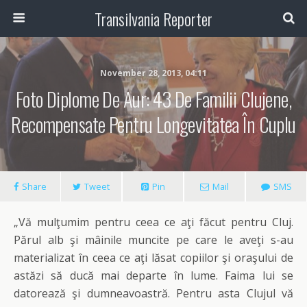
Transilvania Reporter
November 28, 2013, 04:11
Foto Diplome De Aur: 43 De Familii Clujene,
Recompensate Pentru Longevitatea În Cuplu
Share
Tweet
Pin
Mail
SMS
„Vă mulţumim pentru ceea ce aţi făcut pentru Cluj.
Părul alb şi mâinile muncite pe care le aveţi s-au
materializat în ceea ce aţi lăsat copiilor şi oraşului de
astăzi să ducă mai departe în lume. Faima lui se
datorează şi dumneavoastră. Pentru asta Clujul vă