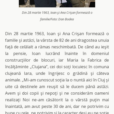
Din 28 martie 1963, Ioan şi Ana Crişan formează o
familie/Foto: Dan Bodea
Din 28 martie 1963, Ioan şi Ana Crişan formează o
familie şi astăzi, la vârsta de 82 de ani dragostea unuia
faţă de celălalt a rămas neschimbată. De când au ieşit
la pensie, Ioan lucrând înainte în domeniul
construcţiilor de blocuri, iar Maria la Fabrica de
încălţăminte „Clujana”, cei doi soţi locuiesc în comuna
clujeană Iara, unde îngrijesc o grădină şi câteva
animale. „Mi-am cunoscut soţia la o nuntă aici în Cluj şi
uite că destinele am reuşit să le ducem până astăzi.
Avem şi doi copii şi nepoţi şi ne considerăm oameni
realizaţi Noi ne-am căsătorit la o vârstă puţin mai
înaintată, am avut peste 30 de ani, dar ne potrivim cu
bune cu rele, ne potrivim şi la caracter deşi eu pe soţie