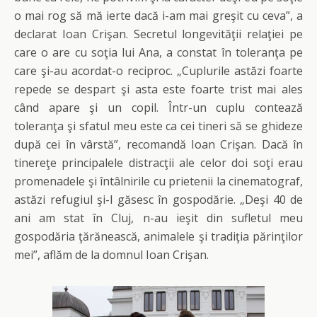
o mai rog să mă ierte dacă i-am mai greşit cu ceva”, a
declarat Ioan Crişan. Secretul longevităţii relaţiei pe
care o are cu soţia lui Ana, a constat în toleranţa pe
care şi-au acordat-o reciproc. „Cuplurile astăzi foarte
repede se despart şi asta este foarte trist mai ales
când apare şi un copil. Într-un cuplu contează
toleranţa şi sfatul meu este ca cei tineri să se ghideze
după cei în vârstă”, recomandă Ioan Crişan. Dacă în
tinereţe principalele distracţii ale celor doi soţi erau
promenadele şi întâlnirile cu prietenii la cinematograf,
astăzi refugiul şi-l găsesc în gospodărie. „Deşi 40 de
ani am stat în Cluj, n-au ieşit din sufletul meu
gospodăria ţărănească, animalele şi tradiţia părinţilor
mei”, aflăm de la domnul Ioan Crişan.