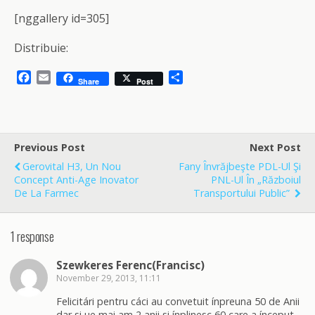
[nggallery id=305]
Distribuie:
F
E
S
Share
Post
a
m
h
c
a
a
e
i
r
b
l
e
o
Previous Post
Next Post
o
Gerovital H3, Un Nou
Fany Învrăjbeşte PDL-Ul Şi
k
Concept Anti-Age Inovator
PNL-Ul În „războiul
De La Farmec
Transportului Public”
1 response
Szewkeres Ferenc(Francisc)
November 29, 2013, 11:11
Felicitári pentru cáci au convetuit ínpreuna 50 de Anii
dar si ue mai am 2 anii si ínplinesc 60 care a ínceput