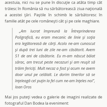
acestuia, nici nu se pune în discuţie ca atâta timp cât
trăiesc în România să nu sărbătorească ziua naţională
a acestei ţări. Paştile în schimb le sărbătoresc în
familie atât pe cele româneşti cât şi pe cele maghiare.
„Am lucrat împreună la Întreprinderea
Poligrafică, eu eram mecanic de linie şi soţia
era legătoreasă de cărţi. Acolo ne-am cunoscut
şi după trei luni de zile ne-am căsătorit. Avem
51 de ani de căsătorie. Eu m-am născut băiat
sărac, am trecut peste necazuri şi am reuşit să
trăim fericiţi. Mult necaz a fost şi acum ne avem
doar unul pe celălalt. Le dorim tinerilor să se
înţeleagă cel puţin la fel cum ne-am înţeles noi”,
Ioan Oros
Mai jos puteţi vedea o galerie de imagini realizate de
fotograful Dan Bodea la eveniment: