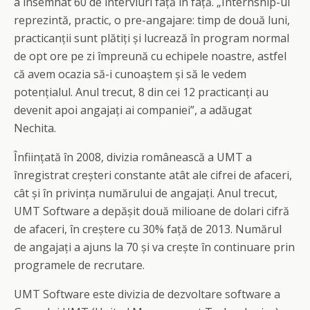
a însemnat 60 de interviuri față în față. „Internship-ul
reprezintă, practic, o pre-angajare: timp de două luni,
practicanții sunt plătiți și lucrează în program normal
de opt ore pe zi împreună cu echipele noastre, astfel
că avem ocazia să-i cunoaștem și să le vedem
potențialul. Anul trecut, 8 din cei 12 practicanți au
devenit apoi angajați ai companiei”, a adăugat
Nechita.
Înființată în 2008, divizia românească a UMT a
înregistrat creșteri constante atât ale cifrei de afaceri,
cât și în privința numărului de angajați. Anul trecut,
UMT Software a depășit două milioane de dolari cifră
de afaceri, în creștere cu 30% față de 2013. Numărul
de angajați a ajuns la 70 și va crește în continuare prin
programele de recrutare.
UMT Software este divizia de dezvoltare software a