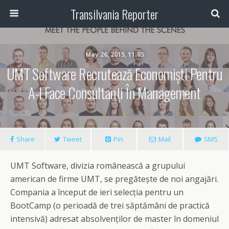
Transilvania Reporter
May 26, 2015, 11:05
UMT Software Recrutează Economiști Pentru
A-I Face Consultanți În Management
Share
Tweet
Pin
Mail
SMS
UMT Software, divizia românească a grupului
american de firme UMT, se pregătește de noi angajări.
Compania a început de ieri selecția pentru un
BootCamp (o perioadă de trei săptămâni de practică
intensivă) adresat absolvenților de master în domeniul