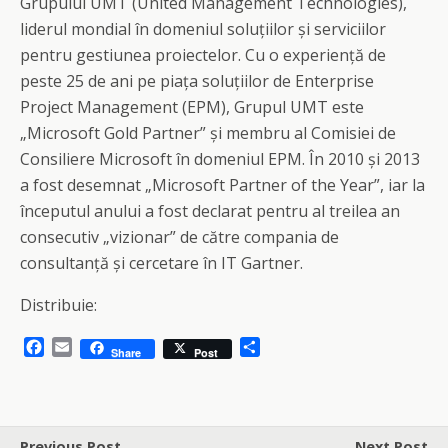
Grupului UMT (United Management Technologies),
liderul mondial în domeniul soluțiilor și serviciilor
pentru gestiunea proiectelor. Cu o experiență de
peste 25 de ani pe piața soluțiilor de Enterprise
Project Management (EPM), Grupul UMT este
„Microsoft Gold Partner” și membru al Comisiei de
Consiliere Microsoft în domeniul EPM. În 2010 și 2013
a fost desemnat „Microsoft Partner of the Year”, iar la
începutul anului a fost declarat pentru al treilea an
consecutiv „vizionar” de către compania de
consultanță și cercetare în IT Gartner.
Distribuie:
F
E
S
Share
Post
a
m
h
c
a
a
e
i
r
b
l
e
o
Previous Post
Next Post