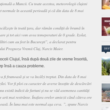
națională a Muncii. Cu toate acestea, meteorologii clujeni
nt normale în această perioadă și că din data de 8 mai
călzește în toată țara, dar rămân condiții de brumă în
are și tot aici vom avea temeperaturi de 0 grade. Izolat,
ltiri cum au fost în București”, a declarat pentru
iului Prognoza Vremii Cluj, Narcis Maier.
DES
 ocoli Clujul, însă după două zile de vreme însorită,
ărp însă a cauza probleme.
 fi frumoasă și se va încălzi treptat. Din data de 8 mai
ilei. Vor fi ploi cu caracter de averse însoțite de descărcări
 nu există indicii de furtuni și nu se văd asemenea cantități
 arii mai restrânse. Înafara orelor amiezii când câteva ore
umoasă. În luna mai este normal așa ceva. ”, spune Narcis