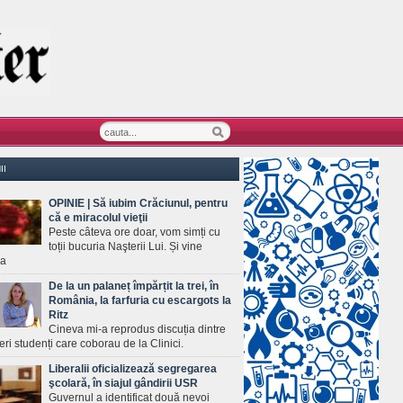
II
OPINIE | Să iubim Crăciunul, pentru
că e miracolul vieţii
Peste câteva ore doar, vom simți cu
toții bucuria Naşterii Lui. Și vine
ea
De la un palaneț împărțit la trei, în
România, la farfuria cu escargots la
Ritz
Cineva mi-a reprodus discuția dintre
ineri studenți care coborau de la Clinici.
Liberalii oficializează segregarea
şcolară, în siajul gândirii USR
Guvernul a identificat două nevoi