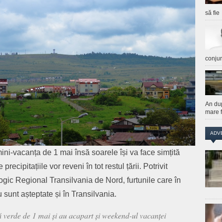
să fie
conju
An du
mare f
ADV
ini-vacanța de 1 mai însă soarele își va face simțită
ecipitațiile vor reveni în tot restul țării. Potrivit
ogic Regional Transilvania de Nord, furtunile care în
 sunt așteptate și în Transilvania.
rbă verde de 1 mai și au acapart și weekend-ul vacanței