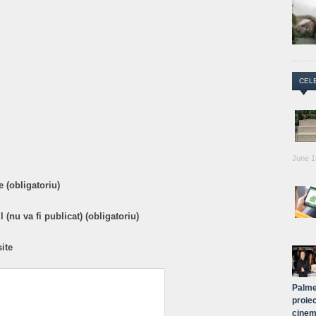
CEL
are
June 1
 (obligatoriu)
 (nu va fi publicat) (obligatoriu)
ite
Palme
proiec
cinem