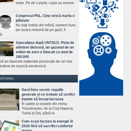
reale. Pe de o parte, copiii au nevoie
Congresul PNL. Cine strică marfa o
plăteşte
Nu daţi vrabia din mână, oameni buni,
pe cioara nebună de pe gard, îi
ră
Apocalipsa după UNTOLD. Pista de
atletism distrusă, iar gazonul de un
milion de euro e înlocuit cu unul de
180.000
pă an daunele materiale provocate de cel mai
estival de muzică electronică
ERTORIAL
Gard între vecini: regulile
generale și ce trebuie să verifici
înainte să începi lucrarea
În satele și orașele din inima
Transilvaniei, de la Cluj-Napoca,
Turda și Dej, până la
Cum scazi factura la energie în
2026 fără să sacrifici confortul
termic