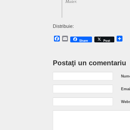
Maier.
Distribuie:
Facebook
Email
Sh
Share
Post
Postaţi un comentariu
Nume
Email
Webs