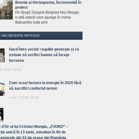
Bosnia și Herțegovina, încremenită în
proiect
Pe lângă Szeged-Belgrad-Niș-Skopje,
o altă arteră care ajunge în inima
Balcanilor este prin
E MAI RECENTE ARTICOLE
Gard între vecini: regulile generale și ce
trebuie să verifici înainte să începi
lucrarea
8, 2026, 10:06
Cum scazi factura la energie în 2026 fără
să sacrifici confortul termic
June 2, 2026, 05:06
 d’Or-ul lui Cristian Mungiu, „FJORD” –
ție unică în 13 iunie, simultan în 90 de
atografe din 52 de orașe din România