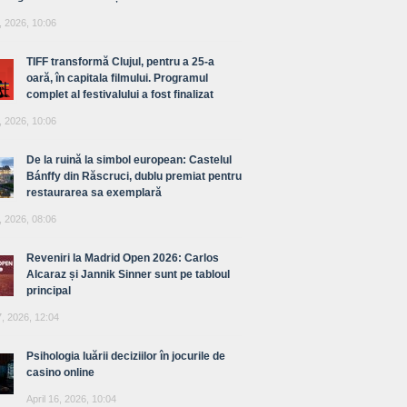
, 2026, 10:06
TIFF transformă Clujul, pentru a 25-a
oară, în capitala filmului. Programul
complet al festivalului a fost finalizat
, 2026, 10:06
De la ruină la simbol european: Castelul
Bánffy din Răscruci, dublu premiat pentru
restaurarea sa exemplară
, 2026, 08:06
Reveniri la Madrid Open 2026: Carlos
Alcaraz și Jannik Sinner sunt pe tabloul
principal
7, 2026, 12:04
Psihologia luării deciziilor în jocurile de
casino online
April 16, 2026, 10:04