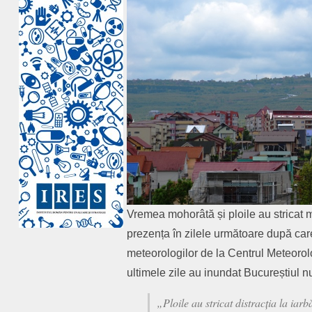
Vremea mohorâtă și ploile au stricat m
prezența în zilele următoare după care pr
meteorologilor de la Centrul Meteorol
ultimele zile au inundat Bucureștiul nu
„Ploile au stricat distracția la ia