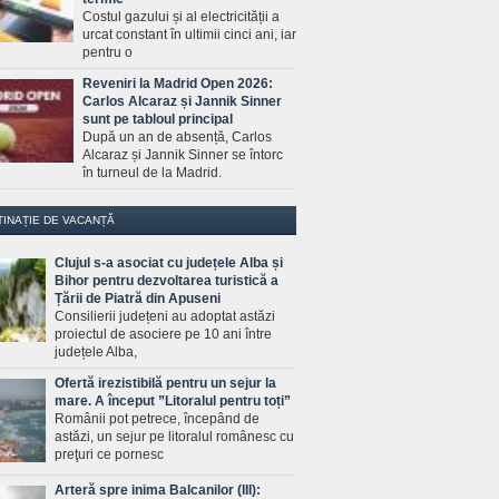
Costul gazului și al electricității a
urcat constant în ultimii cinci ani, iar
pentru o
Reveniri la Madrid Open 2026:
Carlos Alcaraz și Jannik Sinner
sunt pe tabloul principal
După un an de absență, Carlos
Alcaraz și Jannik Sinner se întorc
în turneul de la Madrid.
TINAȚIE DE VACANȚĂ
Clujul s-a asociat cu județele Alba și
Bihor pentru dezvoltarea turistică a
Țării de Piatră din Apuseni
Consilierii județeni au adoptat astăzi
proiectul de asociere pe 10 ani între
județele Alba,
Ofertă irezistibilă pentru un sejur la
mare. A început ”Litoralul pentru toți”
Românii pot petrece, începând de
astăzi, un sejur pe litoralul românesc cu
preţuri ce pornesc
Arteră spre inima Balcanilor (III):