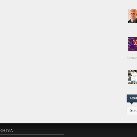
Januar
ARH
Arhiva
Transi
Repor
RHIVA