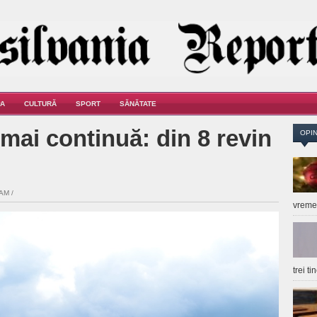
A
CULTURĂ
SPORT
SĂNĂTATE
mai continuă: din 8 revin
OPIN
AM /
vrem
trei t