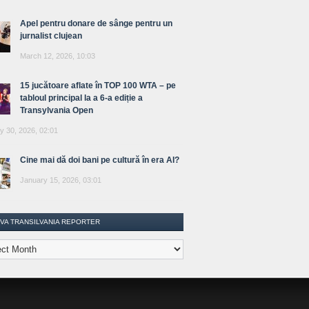
Apel pentru donare de sânge pentru un
jurnalist clujean
March 12, 2026, 10:03
15 jucătoare aflate în TOP 100 WTA – pe
tabloul principal la a 6-a ediție a
Transylvania Open
y 30, 2026, 02:01
Cine mai dă doi bani pe cultură în era AI?
January 15, 2026, 03:01
IVA TRANSILVANIA REPORTER
lvania
ter