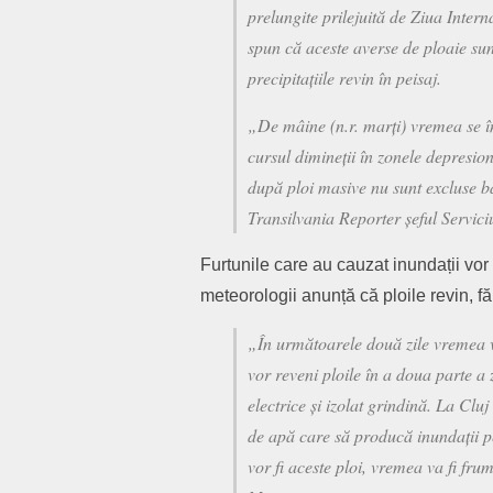
prelungite prilejuită de Ziua Inter
spun că aceste averse de ploaie su
precipitațiile revin în peisaj.
„De mâine (n.r. marți) vremea se în
cursul dimineții în zonele depresion
după ploi masive nu sunt excluse bă
Transilvania Reporter șeful Servic
Furtunile care au cauzat inundații vor
meteorologii anunță că ploile revin, f
„În următoarele două zile vremea va
vor reveni ploile în a doua parte a z
electrice și izolat grindină. La Cluj
de apă care să producă inundații pe
vor fi aceste ploi, vremea va fi fr