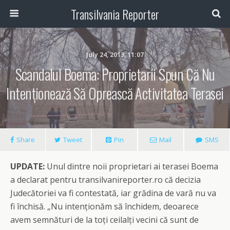
Transilvania Reporter
July 24, 2013, 11:07
Scandalul Boema: Proprietarii Spun Că Nu
Intenționează Să Oprească Activitatea Terasei
Share
Tweet
Pin
Mail
SMS
UPDATE:
Unul dintre noii proprietari ai terasei Boema
a declarat pentru transilvanireporter.ro că decizia
Judecătoriei va fi contestată, iar grădina de vară nu va
fi închisă. „Nu intenționăm să închidem, deoarece
avem semnături de la toți ceilalți vecini că sunt de