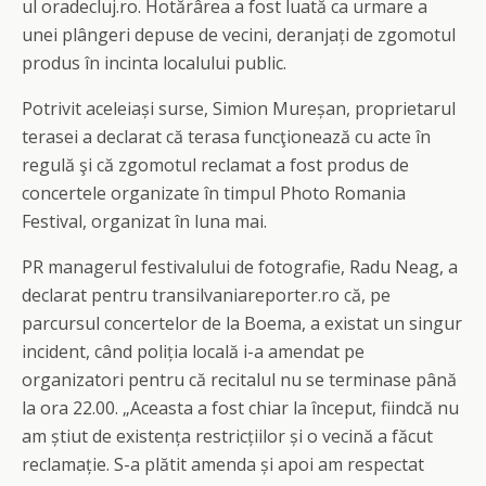
ul oradecluj.ro. Hotărârea a fost luată ca urmare a
unei plângeri depuse de vecini, deranjați de zgomotul
produs în incinta localului public.
Potrivit aceleiași surse, Simion Mureșan, proprietarul
terasei a declarat că terasa funcţionează cu acte în
regulă şi că zgomotul reclamat a fost produs de
concertele organizate în timpul Photo Romania
Festival, organizat în luna mai.
PR managerul festivalului de fotografie, Radu Neag, a
declarat pentru transilvaniareporter.ro că, pe
parcursul concertelor de la Boema, a existat un singur
incident, când poliția locală i-a amendat pe
organizatori pentru că recitalul nu se terminase până
la ora 22.00. „Aceasta a fost chiar la început, fiindcă nu
am știut de existența restricțiilor și o vecină a făcut
reclamație. S-a plătit amenda și apoi am respectat