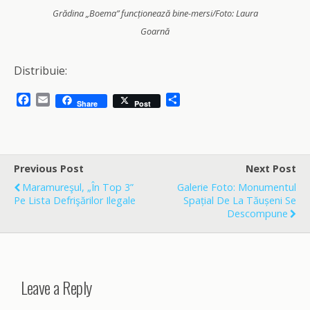
Grădina „Boema” funcționează bine-mersi/Foto: Laura
Goarnă
Distribuie:
F
E
S
Share
Post
a
m
h
c
a
a
e
i
r
b
l
e
o
Previous Post
Next Post
o
Maramureşul, „în Top 3”
Galerie Foto: Monumentul
k
Pe Lista Defrişărilor Ilegale
Spațial De La Tăușeni Se
Descompune
Leave a Reply