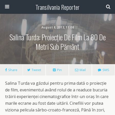
Transilvania Reporter
August 8, 2013, 11:08
Salina Turda: Proiecție De Film La 80 De
Metri Sub Pământ
Share
Tweet
Pin
Mail
SMS
Salina Turda va găzdui pentru prima dată o proiecție
de film, evenimentul având rolul de a readuce bucuria
trăirii experienței cinematografice într-un oraș în care
marile ecrane au fost date uitării. Cinefilii vor putea
viziona pelicula sârbo-croato-franceză, Până în zori,