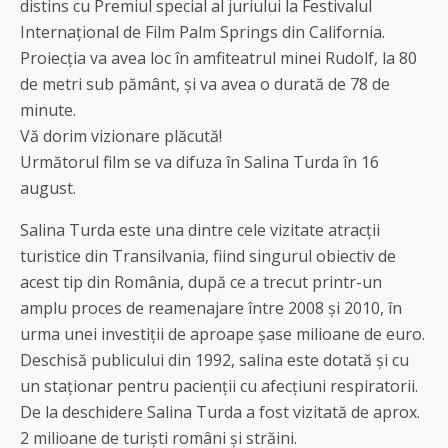
distins cu Premiul special al juriului la Festivalul
Internațional de Film Palm Springs din California.
Proiecția va avea loc în amfiteatrul minei Rudolf, la 80
de metri sub pământ, și va avea o durată de 78 de
minute.
Vă dorim vizionare plăcută!
Următorul film se va difuza în Salina Turda în 16
august.
Salina Turda este una dintre cele vizitate atracții
turistice din Transilvania, fiind singurul obiectiv de
acest tip din România, după ce a trecut printr-un
amplu proces de reamenajare între 2008 și 2010, în
urma unei investiții de aproape șase milioane de euro.
Deschisă publicului din 1992, salina este dotată și cu
un staționar pentru pacienții cu afecțiuni respiratorii.
De la deschidere Salina Turda a fost vizitată de aprox.
2 milioane de turiști români și străini.