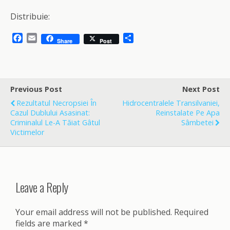
Distribuie:
F
E
S
Share
Post
a
m
h
c
a
a
e
i
r
b
l
e
o
Previous Post
Next Post
o
Rezultatul Necropsiei În
Hidrocentralele Transilvaniei,
k
Cazul Dublului Asasinat:
Reinstalate Pe Apa
Criminalul Le-A Tăiat Gâtul
Sâmbetei
Victimelor
Leave a Reply
Your email address will not be published.
Required
fields are marked
*