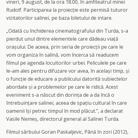
vineri, 9 august, de la ora 18.00, în amfiteatrul minei
Rudolf. Participarea la proiecție este permisă tuturor
vizitatorilor salinei, pe baza biletului de intare.
„Odată cu închiderea cinematografului din Turda, s-a
pierdut unul dintre elementele care dădeau viață
orașului. De aceea, prin seria de proiecții pe care le
vom organiza în salină, vom încerca să readucem
filmul pe agenda locuitorilor urbei. Peliculele pe care
le-am ales pentru difuzare vor avea, în același timp, și
o funcție de educare a publicului datorită subiectelor
abordate și a problemelor pe care le ridică. Acest
eveniment s-a născut din dorința de a da încă o
întrebuințare salinei, aceea de spațiu cultural în care
oamenii își petrec timpul în mod plăcut.”, a declarat
Vasile Nemeș, directorul general al Salinei Turda.
Filmul sârbului Goran Paskaljevic, Până în zori (2012),