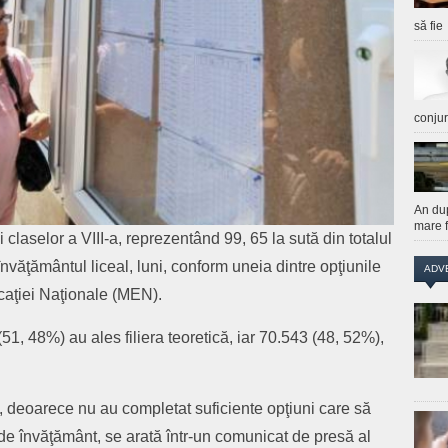
să fie
conju
An du
mare f
laselor a VIII-a, reprezentând 99, 65 la sută din totalul
 învăţământul liceal, luni, conform uneia dintre opţiunile
ADV
caţiei Naţionale (MEN).
 (51, 48%) au ales filiera teoretică, iar 70.543 (48, 52%),
ţi, deoarece nu au completat suficiente opţiuni care să
 de învăţământ, se arată într-un comunicat de presă al