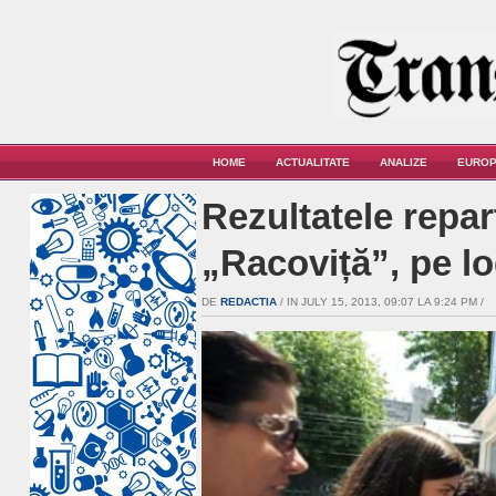
HOME
ACTUALITATE
ANALIZE
EUROP
Rezultatele repart
„Racoviță”, pe lo
DE
REDACTIA
/ IN JULY 15, 2013, 09:07 LA 9:24 PM /