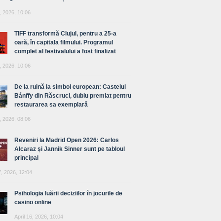
, 2026, 10:06
TIFF transformă Clujul, pentru a 25-a
oară, în capitala filmului. Programul
complet al festivalului a fost finalizat
, 2026, 10:06
De la ruină la simbol european: Castelul
Bánffy din Răscruci, dublu premiat pentru
restaurarea sa exemplară
, 2026, 08:06
Reveniri la Madrid Open 2026: Carlos
Alcaraz și Jannik Sinner sunt pe tabloul
principal
7, 2026, 12:04
Psihologia luării deciziilor în jocurile de
casino online
April 16, 2026, 10:04