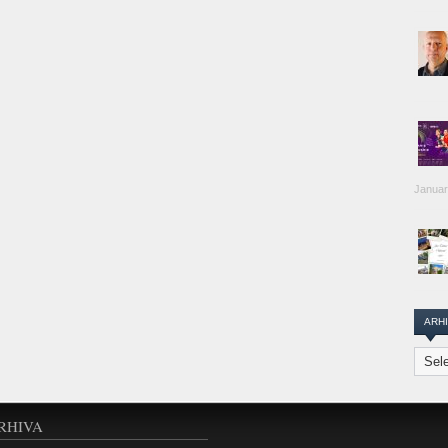
Januar
ARH
Arhiva
Transi
Repor
RHIVA