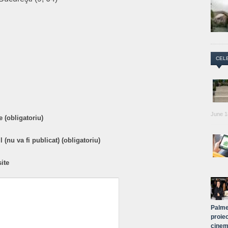
are
CEL
June 1
 (obligatoriu)
 (nu va fi publicat) (obligatoriu)
ite
Palme
proiec
cinem