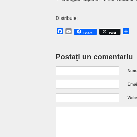
Distribuie:
Facebook
Email
Sh
Share
Post
Postaţi un comentariu
Nume
Email
Webs