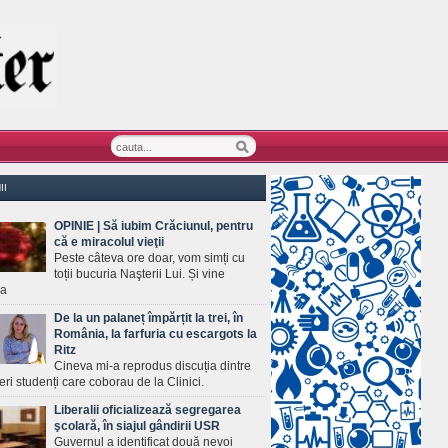
II
OPINIE | Să iubim Crăciunul, pentru
că e miracolul vieţii
Peste câteva ore doar, vom simți cu
toții bucuria Naşterii Lui. Și vine
ea
De la un palaneț împărțit la trei, în
România, la farfuria cu escargots la
Ritz
Cineva mi-a reprodus discuția dintre
ineri studenți care coborau de la Clinici.
Liberalii oficializează segregarea
şcolară, în siajul gândirii USR
Guvernul a identificat două nevoi