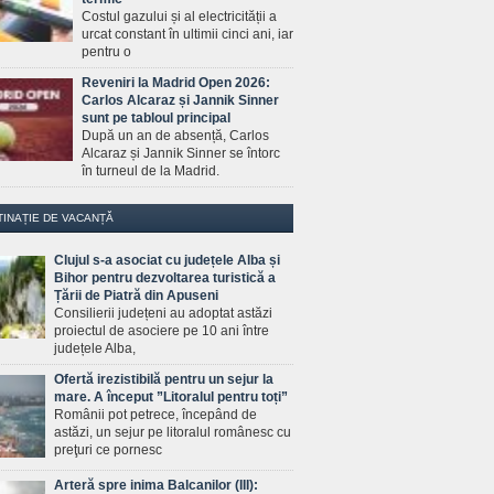
Costul gazului și al electricității a
urcat constant în ultimii cinci ani, iar
pentru o
Reveniri la Madrid Open 2026:
Carlos Alcaraz și Jannik Sinner
sunt pe tabloul principal
După un an de absență, Carlos
Alcaraz și Jannik Sinner se întorc
în turneul de la Madrid.
TINAȚIE DE VACANȚĂ
Clujul s-a asociat cu județele Alba și
Bihor pentru dezvoltarea turistică a
Țării de Piatră din Apuseni
Consilierii județeni au adoptat astăzi
proiectul de asociere pe 10 ani între
județele Alba,
Ofertă irezistibilă pentru un sejur la
mare. A început ”Litoralul pentru toți”
Românii pot petrece, începând de
astăzi, un sejur pe litoralul românesc cu
preţuri ce pornesc
Arteră spre inima Balcanilor (III):