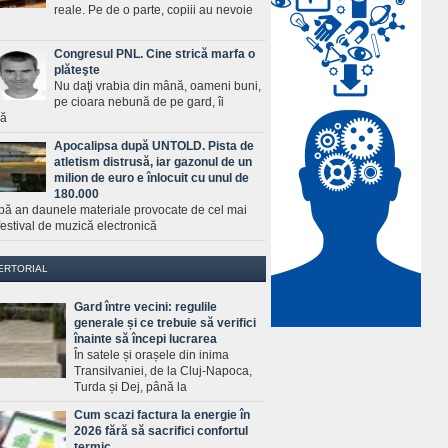
reale. Pe de o parte, copiii au nevoie
Congresul PNL. Cine strică marfa o
plăteşte
Nu daţi vrabia din mână, oameni buni,
pe cioara nebună de pe gard, îi
ră
Apocalipsa după UNTOLD. Pista de
atletism distrusă, iar gazonul de un
milion de euro e înlocuit cu unul de
180.000
pă an daunele materiale provocate de cel mai
estival de muzică electronică
ERTORIAL
Gard între vecini: regulile
generale și ce trebuie să verifici
înainte să începi lucrarea
În satele și orașele din inima
Transilvaniei, de la Cluj-Napoca,
Turda și Dej, până la
Cum scazi factura la energie în
2026 fără să sacrifici confortul
termic