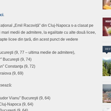
ci
.
 Național „Emil Racoviță” din Cluj-Napoca s-a clasat pe
ai mari medii de admitere, la egalitate cu alte două licee,
șapte licee din țară, din acest punct de vedere
DES
ucureşti (9, 77 – ultima medie de admitere),
 Bucureşti (9, 74)
ân” Constanţa (9, 72)
raiova (9, 69)
lasează:
udor Vianu” Bucureşti (9, 64)
Cluj-Napoca (9, 64)
Bucureşti (9, 64)