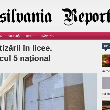
A
CULTURĂ
SPORT
SĂNĂTATE
izării în licee.
OPIN
cul 5 național
vrem
trei t