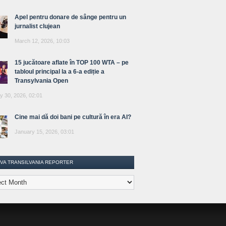
Apel pentru donare de sânge pentru un
jurnalist clujean
March 12, 2026, 10:03
15 jucătoare aflate în TOP 100 WTA – pe
tabloul principal la a 6-a ediție a
Transylvania Open
y 30, 2026, 02:01
Cine mai dă doi bani pe cultură în era AI?
January 15, 2026, 03:01
IVA TRANSILVANIA REPORTER
lvania
ter