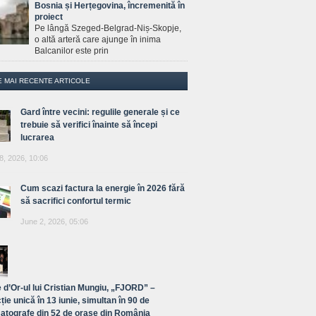
Bosnia și Herțegovina, încremenită în
proiect
Pe lângă Szeged-Belgrad-Niș-Skopje,
o altă arteră care ajunge în inima
Balcanilor este prin
E MAI RECENTE ARTICOLE
Gard între vecini: regulile generale și ce
trebuie să verifici înainte să începi
lucrarea
8, 2026, 10:06
Cum scazi factura la energie în 2026 fără
să sacrifici confortul termic
June 2, 2026, 05:06
 d’Or-ul lui Cristian Mungiu, „FJORD” –
ție unică în 13 iunie, simultan în 90 de
atografe din 52 de orașe din România