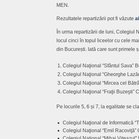
MEN.
Rezultatele repartizării pot fi văzute
ai
În urma repartizării de luni, Colegiul
locul cinci în topul liceelor cu cele m
din București. Iată care sunt primele 
Colegiul Naţional “Sfântul Sava” B
Colegiul Naţional “Gheorghe Lazăr”
Colegiul Naţional “Mircea cel Bătr
Colegiul Naţional “Fraţii Buzeşti” C
Pe locurile 5, 6 și 7, la egalitate se c
Colegiul Naţional de Informatică “T
Colegiul Naţional “Emil Racoviţă” 
Colegiul Naţional “Mihai Viteazul” 