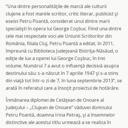
“Una dintre personalităţile de marcă ale culturii
clujene a fost marele scriitor, critic literar, publicist şi
eseist Petru Poantă, considerat unul dintre marii
specialişti în opera lui George Coşbuc. Fiind una dintre
cele mai respectate voci ale Uniunii Scriitorilor din
România, filiala Cluj, Petru Poantă a editat, în 2011,
împreună cu Biblioteca Judeţeană Bistriţa-Năsăud, o
ediţie de lux a operei lui George Coşbuc, în trei
volume. Numărul 7 a avut o influenţă decisivă asupra
destinului său: s-a născut în 7 aprilie 1947 şi s-a stins
din viaţă tot într-o zi de 7, în luna septembrie 2013”, se
arată în referatul care a însoţit proiectul de hotărâre.
Înmânarea diplomei de Cetăţean de Onoare al
Judeţului – „Clujean de Onoare” văduvei domnului
Petru Poantă, doamna Irina Petraş, şi a însemnelor
distinctive ale acestui titlu urmează a se realiza în