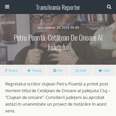
Transilvania Reporter
September 30, 2013, 05:09
Petru Poantă, Cetăţean De Onoare Al
Judeţului
Share
Tweet
Pin
Mail
SMS
Regretatul scriitor clujean Petru Poantă a primit post
mortem titlul de Cetăţean de Onoare al judeţului Cluj –
“Clujean de onoare”. Consilierii judeţeni au aprobat
astăzi în unanimitate un proiect de hotărâre în acest
sens.