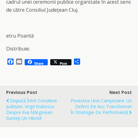
cadrul unei ceremonii publice organizate în acest sens
de către Consiliul Judeţean Cluj.
etru Poantă
Distribuie:
F
E
S
Share
Post
a
m
h
c
a
a
e
i
r
b
l
e
o
Previous Post
Next Post
o
Dispută Între Consilierii
Povestea Unei Campioane. Un
k
Judeţeni. Virgil Enătescu
Defect De Auz Transformat
Despre Eva Mărginean:
În Strategie De Performanță
Sunteţi Un Hibrid!