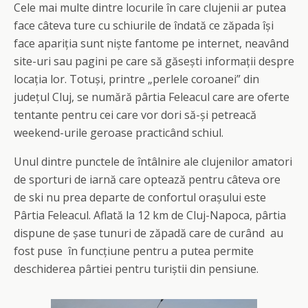
Cele mai multe dintre locurile în care clujenii ar putea
face câteva ture cu schiurile de îndată ce zăpada își
face apariția sunt niște fantome pe internet, neavând
site-uri sau pagini pe care să găsești informații despre
locația lor. Totuși, printre „perlele coroanei” din
județul Cluj, se numără pârtia Feleacul care are oferte
tentante pentru cei care vor dori să-și petreacă
weekend-urile geroase practicând schiul.
Unul dintre punctele de întâlnire ale clujenilor amatori
de sporturi de iarnă care optează pentru câteva ore
de ski nu prea departe de confortul orașului este
Pârtia Feleacul. Aflată la 12 km de Cluj-Napoca, pârtia
dispune de șase tunuri de zăpadă care de curând au
fost puse în funcțiune pentru a putea permite
deschiderea pârtiei pentru turiștii din pensiune.