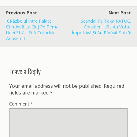
e
i
r
b
l
e
o
Previous Post
Next Post
o
Războiul Între Palate
Scandal Pe Taxa RATUC.
k
Continuă La Cluj Pe Tema
Consilierii USL Au Votat
Unei Străzi Şi A Colindului
Împotrivă Şi Au Părăsit Sala
Antisemit
Leave a Reply
Your email address will not be published.
Required
fields are marked
*
Comment
*