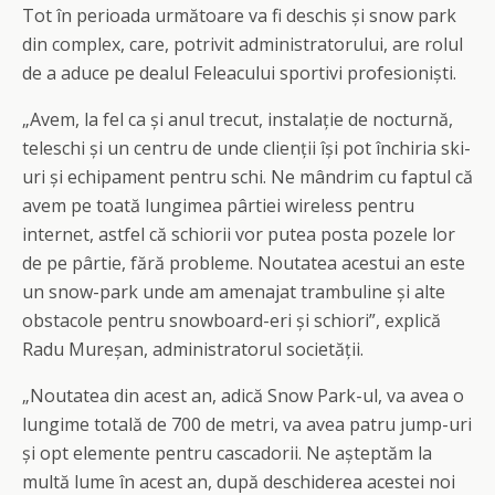
Tot în perioada următoare va fi deschis și snow park
din complex, care, potrivit administratorului, are rolul
de a aduce pe dealul Feleacului sportivi profesioniști.
„Avem, la fel ca și anul trecut, instalație de nocturnă,
teleschi și un centru de unde clienții își pot închiria ski-
uri și echipament pentru schi. Ne mândrim cu faptul că
avem pe toată lungimea pârtiei wireless pentru
internet, astfel că schiorii vor putea posta pozele lor
de pe pârtie, fără probleme. Noutatea acestui an este
un snow-park unde am amenajat trambuline și alte
obstacole pentru snowboard-eri și schiori”, explică
Radu Mureșan, administratorul societății.
„Noutatea din acest an, adică Snow Park-ul, va avea o
lungime totală de 700 de metri, va avea patru jump-uri
și opt elemente pentru cascadorii. Ne așteptăm la
multă lume în acest an, după deschiderea acestei noi