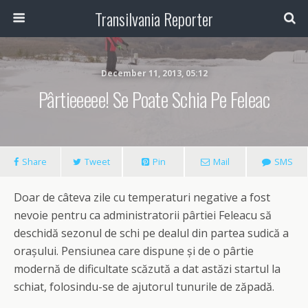
Transilvania Reporter
December 11, 2013, 05:12
Pârtieeeee! Se Poate Schia Pe Feleac
Share
Tweet
Pin
Mail
SMS
Doar de câteva zile cu temperaturi negative a fost
nevoie pentru ca administratorii pârtiei Feleacu să
deschidă sezonul de schi pe dealul din partea sudică a
orașului. Pensiunea care dispune și de o pârtie
modernă de dificultate scăzută a dat astăzi startul la
schiat, folosindu-se de ajutorul tunurile de zăpadă.