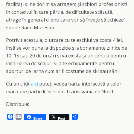
facilități și ne dorim să atragem și schiori profesioniști
în contextul în care pârtia, de dificultate scăzută,
atrage în general clienți care vor să învețe să schieze”,
spune Radu Mureșan.
Potrivit acestuia, o urcare cu teleschiul va costa 4 lei,
însă se vor pune la dispoziție și abonamente zilnice de
10, 15 sau 20 de urcări și va exista și un centru pentru
închirierea de schiuri și alte echipamente pentru
sporturi de iarnă cum ar fi costume de ski sau sănii.
Cu un click
aici
puteți vedea harta interactivă a celor
mai bune pârtii de schi din Transilvania de Nord.
Distribuie:
F
E
S
Share
Post
a
m
h
c
a
a