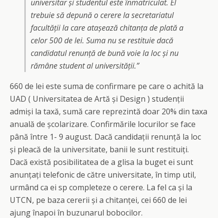
universitar și studentul este înmatriculat. El
trebuie să depună o cerere la secretariatul
facultății la care atașează chitanța de plată a
celor 500 de lei. Suma nu se restituie dacă
candidatul renunță de bună voie la loc și nu
rămâne student al universității.”
660 de lei este suma de confirmare pe care o achită la
UAD ( Universitatea de Artă și Design ) studenții
admiși la taxă, sumă care reprezintă doar 20% din taxa
anuală de școlarizare. Confirmările locurilor se face
până între 1- 9 august. Dacă candidații renunță la loc
și pleacă de la universitate, banii le sunt restituiți.
Dacă există posibilitatea de a glisa la buget ei sunt
anunțați telefonic de către universitate, în timp util,
urmând ca ei sp completeze o cerere. La fel ca și la
UTCN, pe baza cererii și a chitanței, cei 660 de lei
ajung înapoi în buzunarul bobocilor.