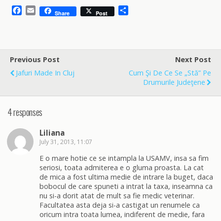
F
E
S
Share
Post
a
m
h
c
a
a
e
i
r
b
l
e
o
Previous Post
Next Post
o
Jafuri Made In Cluj
Cum Şi De Ce Se „stă” Pe
k
Drumurile Judeţene
4 responses
Liliana
July 31, 2013, 11:07
E o mare hotie ce se intampla la USAMV, insa sa fim
seriosi, toata admiterea e o gluma proasta. La cat
de mica a fost ultima medie de intrare la buget, daca
bobocul de care spuneti a intrat la taxa, inseamna ca
nu si-a dorit atat de mult sa fie medic veterinar.
Facultatea asta deja si-a castigat un renumele ca
oricum intra toata lumea, indiferent de medie, fara