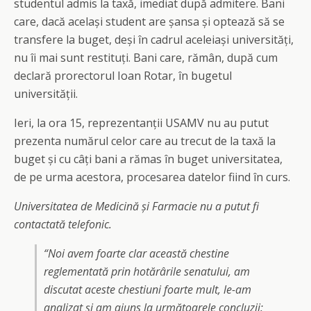
studentul admis la taxă, imediat după admitere. Bani
care, dacă același student are șansa și optează să se
transfere la buget, deși în cadrul aceleiași universități,
nu îi mai sunt restituți. Bani care, rămân, după cum
declară prorectorul Ioan Rotar, în bugetul
universității.
Ieri, la ora 15, reprezentanții USAMV nu au putut
prezenta numărul celor care au trecut de la taxă la
buget și cu câți bani a rămas în buget universitatea,
de pe urma acestora, procesarea datelor fiind în curs.
Universitatea de Medicină și Farmacie nu a putut fi
contactată telefonic.
“Noi avem foarte clar această chestine
reglementată prin hotărârile senatului, am
discutat aceste chestiuni foarte mult, le-am
analizat și am ajuns la următoarele concluzii: