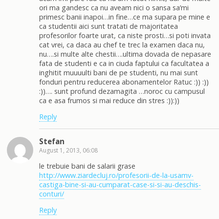
ori ma gandesc ca nu aveam nici o sansa sa’mi
primesc banii inapoi…in fine…ce ma supara pe mine e
ca studentii aici sunt tratati de majoritatea
profesorilor foarte urat, ca niste prosti…si poti invata
cat vrei, ca daca au chef te trec la examen daca nu,
nu….si multe alte chestii….ultima dovada de nepasare
fata de studenti e ca in ciuda faptului ca facultatea a
inghitit muuuulti bani de pe studenti, nu mai sunt
fonduri pentru reducerea abonamentelor Ratuc :)) :))
:))…. sunt profund dezamagita …noroc cu campusul
ca e asa frumos si mai reduce din stres :)):))
Reply
Stefan
August 1, 2013, 06:08
le trebuie bani de salarii grase
http://www.ziardecluj.ro/profesorii-de-la-usamv-
castiga-bine-si-au-cumparat-case-si-si-au-deschis-
conturi/
Reply