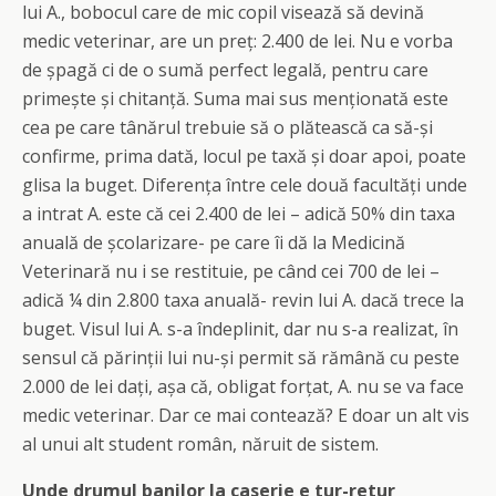
lui A., bobocul care de mic copil visează să devină
medic veterinar, are un preț: 2.400 de lei. Nu e vorba
de șpagă ci de o sumă perfect legală, pentru care
primește și chitanță. Suma mai sus menționată este
cea pe care tânărul trebuie să o plătească ca să-și
confirme, prima dată, locul pe taxă și doar apoi, poate
glisa la buget. Diferența între cele două facultăți unde
a intrat A. este că cei 2.400 de lei – adică 50% din taxa
anuală de școlarizare- pe care îi dă la Medicină
Veterinară nu i se restituie, pe când cei 700 de lei –
adică ¼ din 2.800 taxa anuală- revin lui A. dacă trece la
buget. Visul lui A. s-a îndeplinit, dar nu s-a realizat, în
sensul că părinții lui nu-și permit să rămână cu peste
2.000 de lei dați, așa că, obligat forțat, A. nu se va face
medic veterinar. Dar ce mai contează? E doar un alt vis
al unui alt student român, năruit de sistem.
Unde drumul banilor la caserie e tur-retur