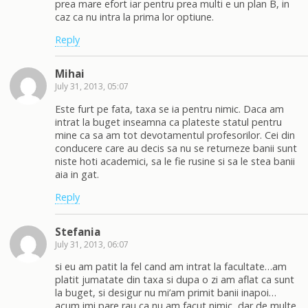
prea mare efort iar pentru prea multi e un plan B, in
caz ca nu intra la prima lor optiune.
Reply
Mihai
July 31, 2013, 05:07
Este furt pe fata, taxa se ia pentru nimic. Daca am
intrat la buget inseamna ca plateste statul pentru
mine ca sa am tot devotamentul profesorilor. Cei din
conducere care au decis sa nu se returneze banii sunt
niste hoti academici, sa le fie rusine si sa le stea banii
aia in gat.
Reply
Stefania
July 31, 2013, 06:07
si eu am patit la fel cand am intrat la facultate…am
platit jumatate din taxa si dupa o zi am aflat ca sunt
la buget, si desigur nu mi’am primit banii inapoi…
acum imi pare rau ca nu am facut nimic, dar de multe