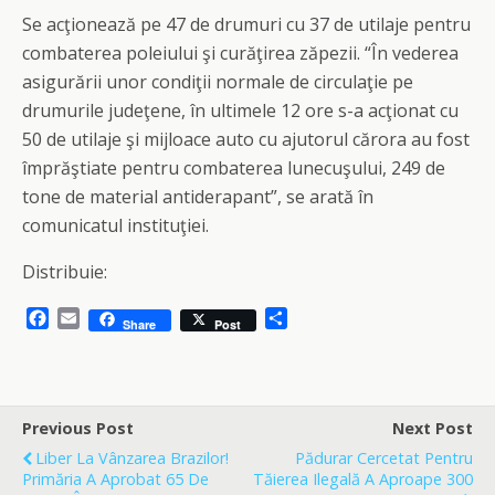
Se acţionează pe 47 de drumuri cu 37 de utilaje pentru
combaterea poleiului şi curăţirea zăpezii. “În vederea
asigurării unor condiţii normale de circulaţie pe
drumurile judeţene, în ultimele 12 ore s-a acţionat cu
50 de utilaje şi mijloace auto cu ajutorul cărora au fost
împrăştiate pentru combaterea lunecuşului, 249 de
tone de material antiderapant”, se arată în
comunicatul instituţiei.
Distribuie:
F
E
S
Share
Post
a
m
h
c
a
a
e
i
r
b
l
e
o
Previous Post
Next Post
o
Liber La Vânzarea Brazilor!
Pădurar Cercetat Pentru
k
Primăria A Aprobat 65 De
Tăierea Ilegală A Aproape 300