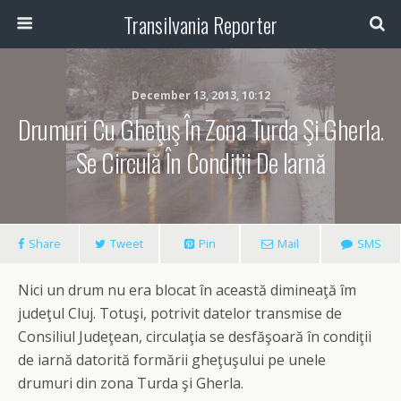
Transilvania Reporter
December 13, 2013, 10:12
Drumuri Cu Gheţuş În Zona Turda Şi Gherla.
Se Circulă În Condiţii De Iarnă
Share
Tweet
Pin
Mail
SMS
Nici un drum nu era blocat în această dimineaţă îm
judeţul Cluj. Totuşi, potrivit datelor transmise de
Consiliul Judeţean, circulaţia se desfăşoară în condiţii
de iarnă datorită formării gheţuşului pe unele
drumuri din zona Turda şi Gherla.