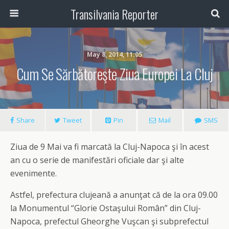
Transilvania Reporter
May 8, 2014, 11:05
Cum Se Sărbătoreşte Ziua Europei La Cluj
Share
Tweet
Pin
Mail
SMS
Ziua de 9 Mai va fi marcată la Cluj-Napoca şi în acest
an cu o serie de manifestări oficiale dar şi alte
evenimente.
Astfel, prefectura clujeană a anunţat că de la ora 09.00
la Monumentul “Glorie Ostaşului Român” din Cluj-
Napoca, prefectul Gheorghe Vuşcan şi subprefectul