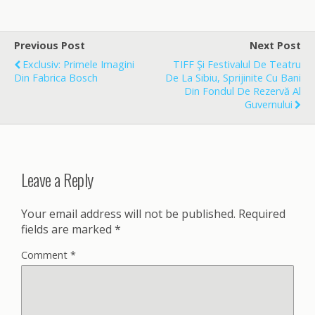
c
a
a
e
i
r
b
l
e
o
Previous Post
Next Post
o
Exclusiv: Primele Imagini
TIFF Şi Festivalul De Teatru
k
Din Fabrica Bosch
De La Sibiu, Sprijinite Cu Bani
Din Fondul De Rezervă Al
Guvernului
Leave a Reply
Your email address will not be published.
Required
fields are marked
*
Comment
*