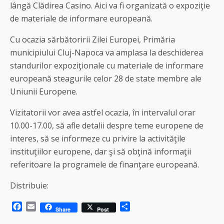
lângă Clădirea Casino. Aici va fi organizată o expoziţie
de materiale de informare europeană.
Cu ocazia sărbătoririi Zilei Europei, Primăria
municipiului Cluj-Napoca va amplasa la deschiderea
standurilor expoziţionale cu materiale de informare
europeană steagurile celor 28 de state membre ale
Uniunii Europene.
Vizitatorii vor avea astfel ocazia, în intervalul orar
10.00-17.00, să afle detalii despre teme europene de
interes, să se informeze cu privire la activităţile
instituţiilor europene, dar şi să obţină informaţii
referitoare la programele de finanţare europeană.
Distribuie:
F
E
S
Share
Post
a
m
h