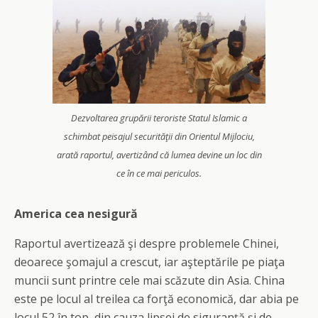
Dezvoltarea grupării teroriste Statul Islamic a
schimbat peisajul securităţii din Orientul Mijlociu,
arată raportul, avertizând că lumea devine un loc din
ce în ce mai periculos.
America cea nesigură
Raportul avertizează şi despre problemele Chinei,
deoarece şomajul a crescut, iar aşteptările pe piaţa
muncii sunt printre cele mai scăzute din Asia. China
este pe locul al treilea ca forţă economică, dar abia pe
locul 52 în top, din cauza lipsei de siguranţă şi de