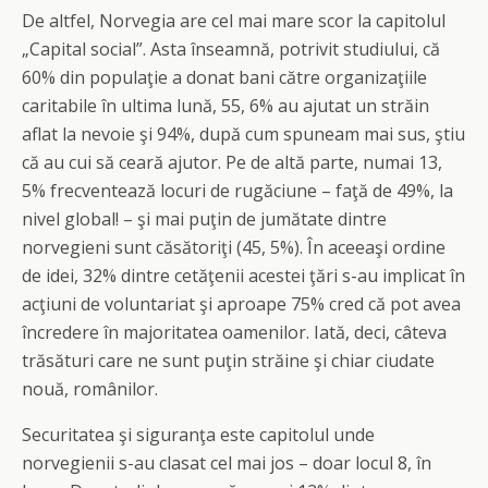
De altfel, Norvegia are cel mai mare scor la capitolul
„Capital social”. Asta înseamnă, potrivit studiului, că
60% din populaţie a donat bani către organizaţiile
caritabile în ultima lună, 55, 6% au ajutat un străin
aflat la nevoie şi 94%, după cum spuneam mai sus, ştiu
că au cui să ceară ajutor. Pe de altă parte, numai 13,
5% frecventează locuri de rugăciune – faţă de 49%, la
nivel global! – şi mai puţin de jumătate dintre
norvegieni sunt căsătoriţi (45, 5%). În aceeaşi ordine
de idei, 32% dintre cetăţenii acestei ţări s-au implicat în
acţiuni de voluntariat şi aproape 75% cred că pot avea
încredere în majoritatea oamenilor. Iată, deci, câteva
trăsături care ne sunt puţin străine şi chiar ciudate
nouă, românilor.
Securitatea şi siguranţa este capitolul unde
norvegienii s-au clasat cel mai jos – doar locul 8, în