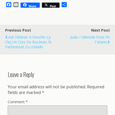
F
E
S
Share
Post
a
m
h
c
a
a
e
i
r
b
l
e
o
Previous Post
Next Post
o
Adi Hădean A Deschis La
Judo / Ultimele Prize Pe
k
Cluj Un Curs De Bucătari, În
Tatami
Parteneriat Cu USAMV
Leave a Reply
Your email address will not be published.
Required
fields are marked
*
Comment
*