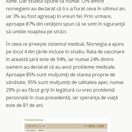
lume. Dar studiul spune că numai 12% dintre
norvegieni au declarat că li s-a furat ceva în ultimul an,
iar 3% au fost agresaţi în vreun fel. Prin urmare,
aproape 87% din cetăţeni spun că se simt în siguranţă
să umble noaptea pe străzi.
În ceea ce priveşte sistemul medical, Norvegia a ajuns
pe locul 4 din ţările incluse în studiu. Rata de vaccinare
în această ţară este de 94%, iar numai 24% dintre
oameni au declarat că au avut probleme medicale.
Aproape 85% sunt mulţumiţi de starea proprie de
sănătate, 95% sunt mulţumiţi de calitatea apei, numai
29% şi-au făcut griji în legătură cu vreo problemă
personală în ziua precedentă, iar speranţa de viaţă
este de 81 de ani.