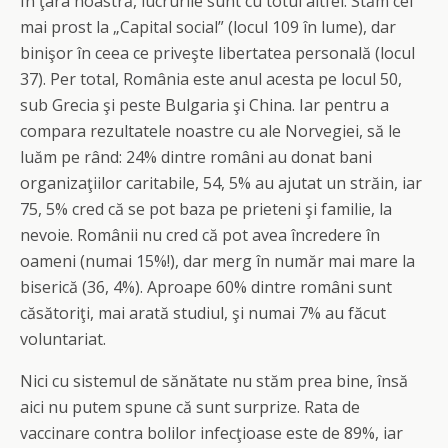
În ţara noastră, lucrurile sunt cu totul altfel. Stăm cel
mai prost la „Capital social” (locul 109 în lume), dar
binişor în ceea ce priveşte libertatea personală (locul
37). Per total, România este anul acesta pe locul 50,
sub Grecia şi peste Bulgaria şi China. Iar pentru a
compara rezultatele noastre cu ale Norvegiei, să le
luăm pe rând: 24% dintre români au donat bani
organizaţiilor caritabile, 54, 5% au ajutat un străin, iar
75, 5% cred că se pot baza pe prieteni şi familie, la
nevoie. Românii nu cred că pot avea încredere în
oameni (numai 15%!), dar merg în număr mai mare la
biserică (36, 4%). Aproape 60% dintre români sunt
căsătoriţi, mai arată studiul, şi numai 7% au făcut
voluntariat.
Nici cu sistemul de sănătate nu stăm prea bine, însă
aici nu putem spune că sunt surprize. Rata de
vaccinare contra bolilor infecţioase este de 89%, iar