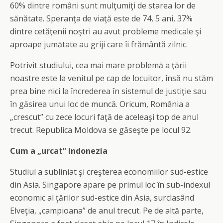
60% dintre români sunt mulţumiţi de starea lor de
sănătate. Speranţa de viaţă este de 74, 5 ani, 37%
dintre cetăţenii noştri au avut probleme medicale şi
aproape jumătate au griji care îi frământă zilnic.
Potrivit studiului, cea mai mare problemă a ţării
noastre este la venitul pe cap de locuitor, însă nu stăm
prea bine nici la încrederea în sistemul de justiţie sau
în găsirea unui loc de muncă. Oricum, România a
„crescut” cu zece locuri faţă de aceleaşi top de anul
trecut. Republica Moldova se găseşte pe locul 92.
Cum a „urcat” Indonezia
Studiul a subliniat şi creşterea economiilor sud-estice
din Asia. Singapore apare pe primul loc în sub-indexul
economic al ţărilor sud-estice din Asia, surclasând
Elveţia, „campioana” de anul trecut. Pe de altă parte,