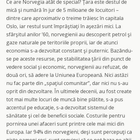
Ce are Norvegia atât de special? Ţara este destul de
mică şi numără în jur de 5 milioane de locuitori –
dintre care aproximativ o treime trăiesc în capitala
Oslo, iar restul sunt împrăştiaţi în aşezări mici. La
sfârşitul anilor ’60, norvegienii au descoperit petrol şi
gaze naturale pe teritoriile proprii, iar de atunci
economia s-a dezvoltat constant şi puternic. Bazându-
se pe aceste resurse, pe stabilitatea ţării din punct de
vedere social şi economic, norvegienii au refuzat, de
două ori, să adere la Uniunea Europeană. Nici astăzi
nu fac parte din „spaţiul comunitar”, dar nici nu s-au
oprit din dezvoltare. În ultimele decenii, au fost create
tot mai multe locuri de muncă bine plătite, s-a pus
accentul pe educaţie, s-a dezvoltat sistemul de
sănătate şi cel de beneficii sociale. Costurile pentru
pornirea unei afaceri sunt printre cele mai mici din
Europa. Iar 94% din norvegieni, deşi sunt percepuţi ca