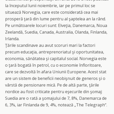
la începutul lunii noiembrie, iar pe primul loc se
situează Norvegia, care este considerată cea mai
prosperă ţară din lume pentru al şaptelea an la rând.
Pe următoarele locuri sunt: Elveţia, Danemarca, Noua
Zeelandă, Suedia, Canada, Australia, Olanda, Finlanda,
Irlanda.
Ţările scandinave au avut scoruri mari la factori
precum educaţia, antreprenoriatul şi oportunitatea,
economia, sănătatea şi capitalul social. Norvegia este
o ţară bogată în petrol, cu o economie înfloritoare,
care se dezvoltă în afara Uniunii Europene. Acest stat
are un sistem de beneficii neobişnuit de generos şi o
vârstă de pensionare mică. Pe de altă parte, ţările
nordice au fost criticate pentru eşecurile din şomaj:
Suedia are o rată a şomajului de 7, 8%, Danemarca de
6, 3%, iar Finlanda de 9, 4%, notează „The Telegraph“.