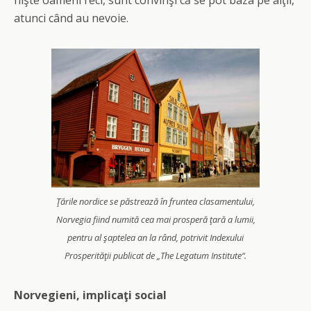
nişte oameni reci, sunt convinşi că se pot baza pe alţii,
atunci când au nevoie.
Ţările nordice se păstrează în fruntea clasamentului,
Norvegia fiind numită cea mai prosperă ţară a lumii,
pentru al şaptelea an la rând, potrivit Indexului
Prosperităţii publicat de „The Legatum Institute“.
Norvegieni, implicaţi social