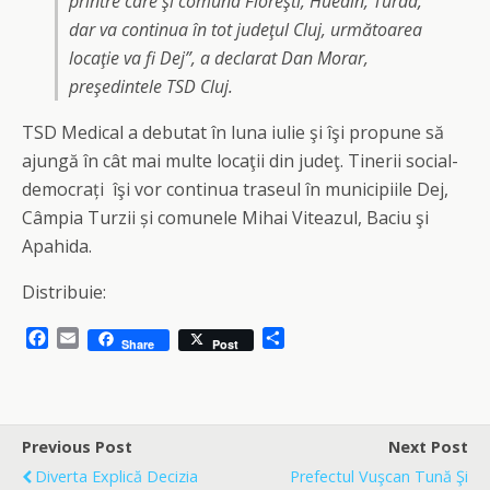
printre care şi comuna Floreşti, Huedin, Turda,
dar va continua în tot judeţul Cluj, următoarea
locaţie va fi Dej”, a declarat Dan Morar,
preşedintele TSD Cluj.
TSD Medical a debutat în luna iulie şi îşi propune să
ajungă în cât mai multe locaţii din judeţ. Tinerii social-
democrați îşi vor continua traseul în municipiile Dej,
Câmpia Turzii și comunele Mihai Viteazul, Baciu şi
Apahida.
Distribuie:
F
E
S
Share
Post
a
m
h
c
a
a
e
i
r
b
l
e
o
Previous Post
Next Post
o
Diverta Explică Decizia
Prefectul Vuşcan Tună Şi