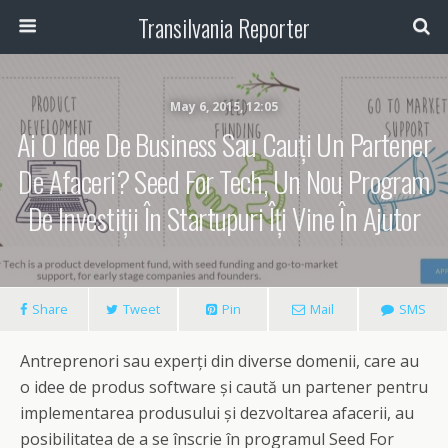
Transilvania Reporter
May 6, 2015, 12:05
Ai O Idee De Business Sau Cauți Un Partener
De Afaceri? Seed For Tech, Un Nou Program
De Investiții În Startupuri Îți Vine În Ajutor
Share
Tweet
Pin
Mail
SMS
Antreprenori sau experți din diverse domenii, care au
o idee de produs software și caută un partener pentru
implementarea produsului și dezvoltarea afacerii, au
posibilitatea de a se înscrie în programul Seed For