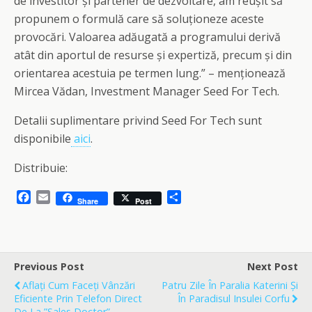
de investitor și partener de dezvoltare, am reușit să
propunem o formulă care să soluționeze aceste
provocări. Valoarea adăugată a programului derivă
atât din aportul de resurse și expertiză, precum și din
orientarea acestuia pe termen lung.” – menționează
Mircea Vădan, Investment Manager Seed For Tech.
Detalii suplimentare privind Seed For Tech sunt
disponibile
aici
.
Distribuie:
F
E
S
Share
Post
a
m
h
c
a
a
e
i
r
b
l
e
o
Previous Post
Next Post
o
Aflați Cum Faceți Vânzări
Patru Zile În Paralia Katerini Și
k
Eficiente Prin Telefon Direct
În Paradisul Insulei Corfu
De La ”Sales Doctor”