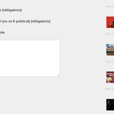
June 1
 (obligatoriu)
 (nu va fi publicat) (obligatoriu)
ite
June 1
June 1
April 1