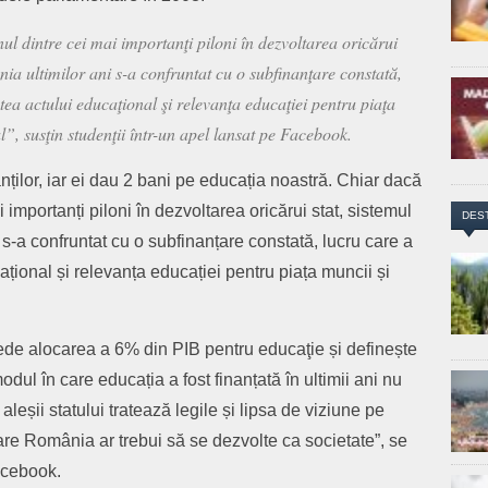
l dintre cei mai importanţi piloni în dezvoltarea oricărui
nia ultimilor ani s-a confruntat cu o subfinanţare constată,
tea actului educaţional şi relevanţa educaţiei pentru piaţa
l”, susţin studenţii într-un apel lansat pe Facebook.
nților, iar ei dau 2 bani pe educația noastră. Chiar dacă
 importanți piloni în dezvoltarea oricărui stat, sistemul
DES
s-a confruntat cu o subfinanțare constată, lucru care a
ațional și relevanța educației pentru piața muncii și
de alocarea a 6% din PIB pentru educaţie și definește
odul în care educația a fost finanțată în ultimii ani nu
aleșii statului tratează legile și lipsa de viziune pe
re România ar trebui să se dezvolte ca societate”, se
acebook.