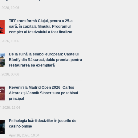
, 2026, 10:06
TIFF transformă Clujul, pentru a 25-a
oară, în capitala filmului. Programul
complet al festivalului a fost finalizat
, 2026, 10:06
De la ruină la simbol european: Castelul
Bánffy din Răscruci, dublu premiat pentru
restaurarea sa exemplară
, 2026, 08:06
Reveniri la Madrid Open 2026: Carlos
Alcaraz și Jannik Sinner sunt pe tabloul
principal
7, 2026, 12:04
Psihologia luării deciziilor în jocurile de
casino online
April 16, 2026, 10:04