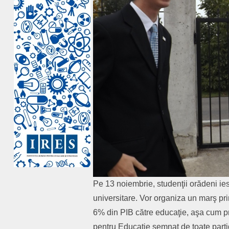
Pe 13 noiembrie, studenţii orădeni ies î
universitare. Vor organiza un marş pr
6% din PIB către educaţie, aşa cum p
pentru Educaţie semnat de toate part