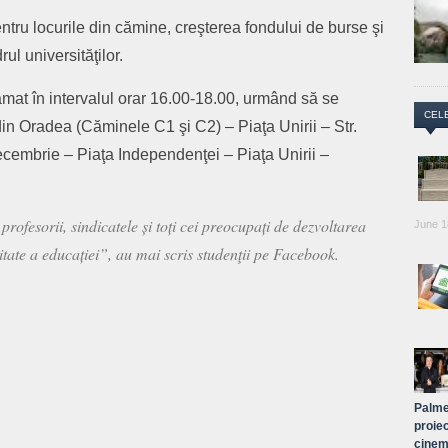
entru locurile din cămine, creşterea fondului de burse şi
rul universităţilor.
amat în intervalul orar 16.00-18.00, urmând să se
CEL
in Oradea (Căminele C1 şi C2) – Piaţa Unirii – Str.
ecembrie – Piaţa Independenţei – Piaţa Unirii –
, profesorii, sindicatele și toți cei preocupați de dezvoltarea
June 1
itate a educației”, au mai scris studenţii pe Facebook.
are
Palme
proiec
cinem