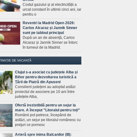
Costul gazului și al electricității a
urcat constant în ultimii cinci ani, iar
pentru o
Reveniri la Madrid Open 2026:
Carlos Alcaraz și Jannik Sinner
sunt pe tabloul principal
După un an de absență, Carlos
Alcaraz și Jannik Sinner se întorc
în turneul de la Madrid.
TINAȚIE DE VACANȚĂ
Clujul s-a asociat cu județele Alba și
Bihor pentru dezvoltarea turistică a
Țării de Piatră din Apuseni
Consilierii județeni au adoptat astăzi
proiectul de asociere pe 10 ani între
județele Alba,
Ofertă irezistibilă pentru un sejur la
mare. A început ”Litoralul pentru toți”
Românii pot petrece, începând de
astăzi, un sejur pe litoralul românesc cu
preţuri ce pornesc
Arteră spre inima Balcanilor (III):