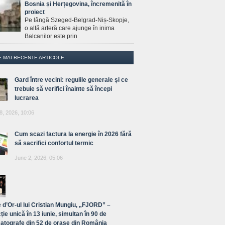
Bosnia și Herțegovina, încremenită în
proiect
Pe lângă Szeged-Belgrad-Niș-Skopje,
o altă arteră care ajunge în inima
Balcanilor este prin
E MAI RECENTE ARTICOLE
Gard între vecini: regulile generale și ce
trebuie să verifici înainte să începi
lucrarea
8, 2026, 10:06
Cum scazi factura la energie în 2026 fără
să sacrifici confortul termic
June 2, 2026, 05:06
 d’Or-ul lui Cristian Mungiu, „FJORD” –
ție unică în 13 iunie, simultan în 90 de
atografe din 52 de orașe din România