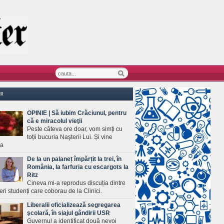
II
OPINIE | Să iubim Crăciunul, pentru
că e miracolul vieţii
Peste câteva ore doar, vom simți cu
toții bucuria Naşterii Lui. Și vine
ea
De la un palaneț împărțit la trei, în
România, la farfuria cu escargots la
Ritz
Cineva mi-a reprodus discuția dintre
ineri studenți care coborau de la Clinici.
Liberalii oficializează segregarea
şcolară, în siajul gândirii USR
Guvernul a identificat două nevoi