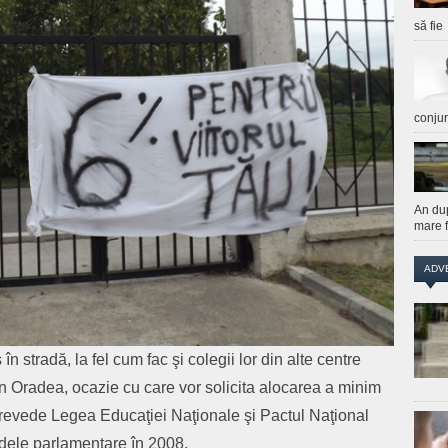
să fie
conju
An du
mare f
ADV
n stradă, la fel cum fac şi colegii lor din alte centre
in Oradea, ocazie cu care vor solicita alocarea a minim
revede Legea Educaţiei Naţionale şi Pactul Naţional
idele parlamentare în 2008.