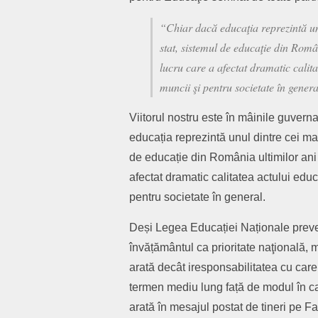
“Chiar dacă educaţia reprezintă unu
stat, sistemul de educaţie din Româ
lucru care a afectat dramatic calita
muncii şi pentru societate în genera
Viitorul nostru este în mâinile guverna
educația reprezintă unul dintre cei mai
de educație din România ultimilor ani 
afectat dramatic calitatea actului educ
pentru societate în general.
Deși Legea Educației Naționale preve
învățământul ca prioritate naţională, m
arată decât iresponsabilitatea cu care 
termen mediu lung față de modul în ca
arată în mesajul postat de tineri pe F