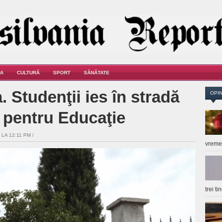
A
CULTURĂ
SPORT
SĂNĂTATE
. Studenţii ies în stradă
OPIN
B pentru Educaţie
 LA 12:11 PM /
vrem
trei t