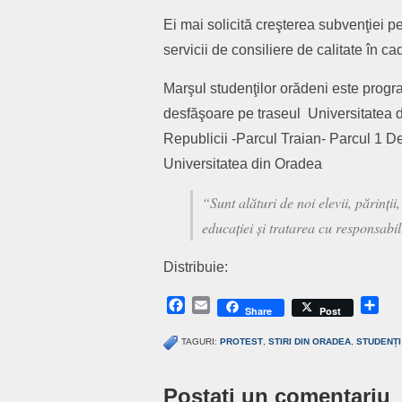
Ei mai solicită creşterea subvenţiei p
servicii de consiliere de calitate în cad
Marşul studenţilor orădeni este progr
desfăşoare pe traseul Universitatea d
Republicii -Parcul Traian- Parcul 1 D
Universitatea din Oradea
“Sunt alături de noi elevii, părinții
educației și tratarea cu responsabil
Distribuie:
Facebook
Email
Sh
Share
Post
TAGURI:
PROTEST
,
STIRI DIN ORADEA
,
STUDENȚI
Postaţi un comentariu