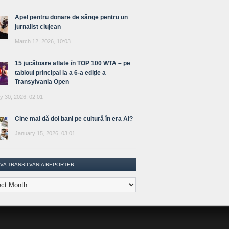
Apel pentru donare de sânge pentru un
jurnalist clujean
March 12, 2026, 10:03
15 jucătoare aflate în TOP 100 WTA – pe
tabloul principal la a 6-a ediție a
Transylvania Open
y 30, 2026, 02:01
Cine mai dă doi bani pe cultură în era AI?
January 15, 2026, 03:01
IVA TRANSILVANIA REPORTER
lvania
ter