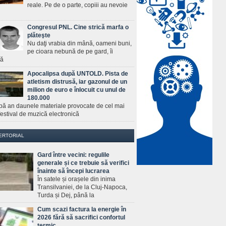
reale. Pe de o parte, copiii au nevoie
Congresul PNL. Cine strică marfa o
plăteşte
Nu daţi vrabia din mână, oameni buni,
pe cioara nebună de pe gard, îi
ră
Apocalipsa după UNTOLD. Pista de
atletism distrusă, iar gazonul de un
milion de euro e înlocuit cu unul de
180.000
pă an daunele materiale provocate de cel mai
estival de muzică electronică
ERTORIAL
Gard între vecini: regulile
generale și ce trebuie să verifici
înainte să începi lucrarea
În satele și orașele din inima
Transilvaniei, de la Cluj-Napoca,
Turda și Dej, până la
Cum scazi factura la energie în
2026 fără să sacrifici confortul
termic