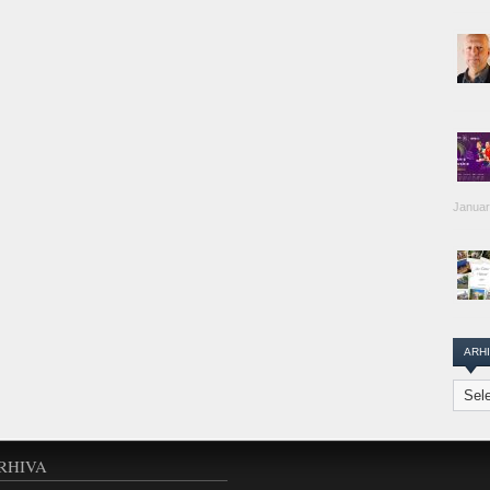
Januar
ARH
Arhiva
Transi
Repor
RHIVA