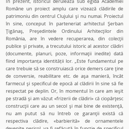
În prezent, istoricul derulează sub egida Academiei
Române un proiect amplu care vizează clădirile de
patrimoniu din centrul Clujului şi nu numai. Proiectul
în sine, conceput în parteneriat arhitectul Şerban
Ţigănaş, Preşedintele Ordinului Arhitecţilor din
România, are în vedere recuperarea, din colecţii
publice şi private, a trecutului istoric al acestor clădiri
(documente, planuri, poze, informaţii inedite) dată
fiind importanța identității lor. „Este fundamentul pe
care trebuie să se construiască orice demers care ţine
de conversie, reabilitare etc. de aşa manieră, încât
farmecul şi specificul de epocă al clădirii în sine să fie
respectat pe deplin. Or, în momentul în care am ieşit
pe stradă şi am văzut «frizerii de clădiri» că ciopârţesc
construcţii care au un secol şi mai bine de existenţă,
nu am putut să nu întreb ce garanţii există că
respectiva clădire, «barbierită» de ornamentele
devenite pericol, va fi refăcută în funcţie de specificul