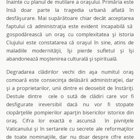
înainte cu planul de mutilare a oraşului. Primăria este
însă doar parte la tragedia urbană aflată în
desfăşurare. Mai supărătoare chiar decât acceptarea
faptului că administraţia este evident incapabilă să
gospodărească un oraş cu complexitatea şi istoria
Clujului este constatarea că oraşul în sine, atins de
maladiile modernităţii, îşi pierde sufletul şi îşi
abandonează moştenirea culturală şi spirituală.
Degradarea clădirilor vechi din aşa numitul oraş
comoară este consecinţa delăsării administraţiei, dar
şi a proprietarilor, unii dintre ei deosebit de înstăriţi.
Destule dintre cele o sută de clădiri care vor fi
desfigurate ireversibil dacă nu vor fi stopate
ciopârţelile pompierilor aparţin bisericilor istorice din
oraş. Cifra lor exactă e ascunsă în pivniţele
Vaticanului şi în sertarele cu secrete ale reformaţilor
de toate nominaţiile, dar nu doar despre cifre este