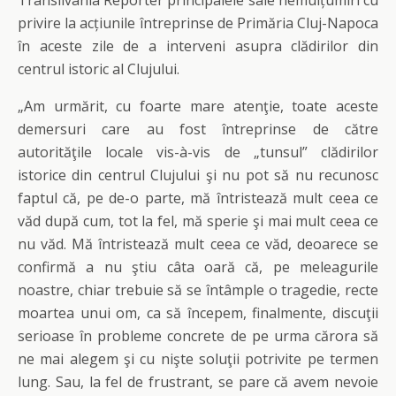
Transilvania Reporter principalele sale nemulțumiri cu
privire la acțiunile întreprinse de Primăria Cluj-Napoca
în aceste zile de a interveni asupra clădirilor din
centrul istoric al Clujului.
„Am urmărit, cu foarte mare atenţie, toate aceste
demersuri care au fost întreprinse de către
autorităţile locale vis-à-vis de „tunsul” clădirilor
istorice din centrul Clujului şi nu pot să nu recunosc
faptul că, pe de-o parte, mă întristează mult ceea ce
văd după cum, tot la fel, mă sperie şi mai mult ceea ce
nu văd. Mă întristează mult ceea ce văd, deoarece se
confirmă a nu ştiu câta oară că, pe meleagurile
noastre, chiar trebuie să se întâmple o tragedie, recte
moartea unui om, ca să începem, finalmente, discuţii
serioase în probleme concrete de pe urma cărora să
ne mai alegem şi cu nişte soluţii potrivite pe termen
lung. Sau, la fel de frustrant, se pare că avem nevoie