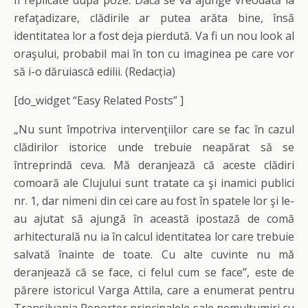
fi replicate după poze. Dacă se va ajunge vreodată la
refaţadizare, clădirile ar putea arăta bine, însă
identitatea lor a fost deja pierdută. Va fi un nou look al
oraşului, probabil mai în ton cu imaginea pe care vor
să i-o dăruiască edilii. (Redacția)
[do_widget “Easy Related Posts” ]
„Nu sunt împotriva intervenţiilor care se fac în cazul
clădirilor istorice unde trebuie neapărat să se
întreprindă ceva. Mă deranjează că aceste clădiri
comoară ale Clujului sunt tratate ca şi inamici publici
nr. 1, dar nimeni din cei care au fost în spatele lor şi le-
au ajutat să ajungă în această ipostază de comă
arhitecturală nu ia în calcul identitatea lor care trebuie
salvată înainte de toate. Cu alte cuvinte nu mă
deranjează că se face, ci felul cum se face”, este de
părere istoricul Varga Attila, care a enumerat pentru