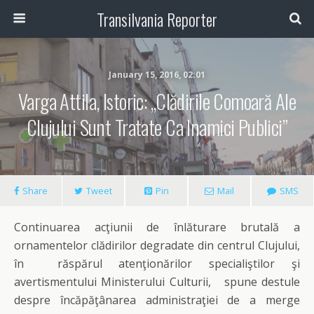
Transilvania Reporter
January 15, 2016, 02:01
Varga Attila, Istoric: „Clădirile Comoară Ale
Clujului Sunt Tratate Ca Inamici Publici”
Share
Tweet
Pin
Mail
SMS
Continuarea acţiunii de înlăturare brutală a
ornamentelor clădirilor degradate din centrul Clujului,
în răspărul atenţionărilor specialiştilor şi
avertismentului Ministerului Culturii, spune destule
despre încăpăţânarea administraţiei de a merge