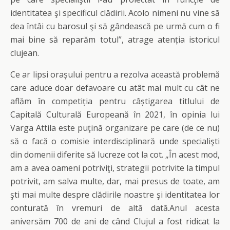
identitatea şi specificul clădirii. Acolo nimeni nu vine să
dea întâi cu barosul şi să gândească pe urmă cum o fi
mai bine să reparăm totul”, atrage atenția istoricul
clujean.
Ce ar lipsi orașului pentru a rezolva această problemă
care aduce doar defavoare cu atât mai mult cu cât ne
aflăm în competiția pentru câștigarea titlului de
Capitală Culturală Europeană în 2021, în opinia lui
Varga Attila este puţină organizare pe care (de ce nu)
să o facă o comisie interdisciplinară unde specialişti
din domenii diferite să lucreze cot la cot. „În acest mod,
am a avea oameni potriviţi, strategii potrivite la timpul
potrivit, am salva multe, dar, mai presus de toate, am
şti mai multe despre clădirile noastre şi identitatea lor
conturată în vremuri de altă dată.Anul acesta
aniversăm 700 de ani de când Clujul a fost ridicat la