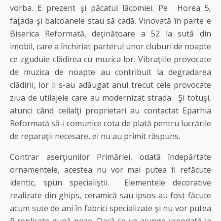
vorba. E prezent şi păcatul lăcomiei. Pe Horea 5,
faţada şi balcoanele stau să cadă. Vinovată în parte e
Biserica Reformată, deţinătoare a 52 la sută din
imobil, care a închiriat parterul unor cluburi de noapte
ce zguduie clădirea cu muzica lor. Vibraţiile provocate
de muzica de noapte au contribuit la degradarea
clădirii, lor li s-au adăugat anul trecut cele provocate
ziua de utilajele care au modernizat strada. Şi totuşi,
atunci când ceilalţi proprietari au contactat Eparhia
Reformată să-i comunice cota de plată pentru lucrările
de reparaţii necesare, ei nu au primit răspuns.
Contrar aserţiunilor Primăriei, odată îndepărtate
ornamentele, acestea nu vor mai putea fi refăcute
identic, spun specialiştii. Elementele decorative
realizate din ghips, ceramică sau ipsos au fost făcute
acum sute de ani în fabrici specializate şi nu vor putea