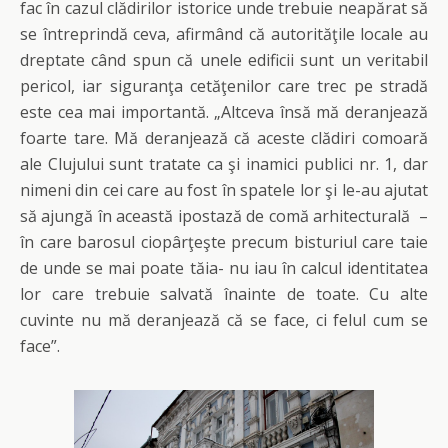
fac în cazul clădirilor istorice unde trebuie neapărat să
se întreprindă ceva, afirmând că autorităţile locale au
dreptate când spun că unele edificii sunt un veritabil
pericol, iar siguranţa cetăţenilor care trec pe stradă
este cea mai importantă. „Altceva însă mă deranjează
foarte tare. Mă deranjează că aceste clădiri comoară
ale Clujului sunt tratate ca şi inamici publici nr. 1, dar
nimeni din cei care au fost în spatele lor şi le-au ajutat
să ajungă în această ipostază de comă arhitecturală –
în care barosul ciopârţeşte precum bisturiul care taie
de unde se mai poate tăia- nu iau în calcul identitatea
lor care trebuie salvată înainte de toate. Cu alte
cuvinte nu mă deranjează că se face, ci felul cum se
face”.