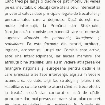
Când treci pe lângă o clădire de patrimoniu vei vedea
pe ea, inevitabil, o plăcuţă care oferă celui interesat să
privească cateva date principale legate de trecutul ei şi
personalitatea care a deţinut-o. Dacă doreşti mai
multe informaţii, la Primăria din Stockholm,
funcţionează o comisie permanentă care se numeşte
sugestiv
«Comisia de patrimoniu, întreţinere şi
reabilitare
». Ea este formată din istorici, arhitecţi,
ingineri, economişti, jurişti etc. Comisia este activă,
este una interdisciplinară, iar fiecare membru are
atribuţii bine stabilite: unii au în vedere atragerea de
finanţare naţională şi europeană pentru clădirile la
care urmează a se face intervenţii, alţii au în vedere
acumularea de date, alţii fac strategii şi planuri de
reabilitare, cu alte cuvinte atunci când se trece efectiv
la treabă, există clar conturat o listă de clădiri
prioritare, dar, mai presus de toate, şi un plan concret
pe care specialiştii l-au proiectat în funcţie de