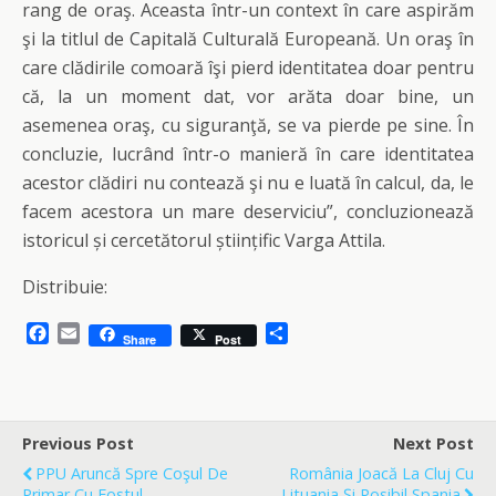
rang de oraş. Aceasta într-un context în care aspirăm
şi la titlul de Capitală Culturală Europeană. Un oraş în
care clădirile comoară îşi pierd identitatea doar pentru
că, la un moment dat, vor arăta doar bine, un
asemenea oraş, cu siguranţă, se va pierde pe sine. În
concluzie, lucrând într-o manieră în care identitatea
acestor clădiri nu contează şi nu e luată în calcul, da, le
facem acestora un mare deserviciu”, concluzionează
istoricul și cercetătorul științific Varga Attila.
Distribuie:
F
E
S
Share
Post
a
m
h
c
a
a
e
i
r
b
l
e
o
Previous Post
Next Post
o
PPU Aruncă Spre Coşul De
România Joacă La Cluj Cu
k
Primar Cu Fostul
Lituania Și Posibil Spania