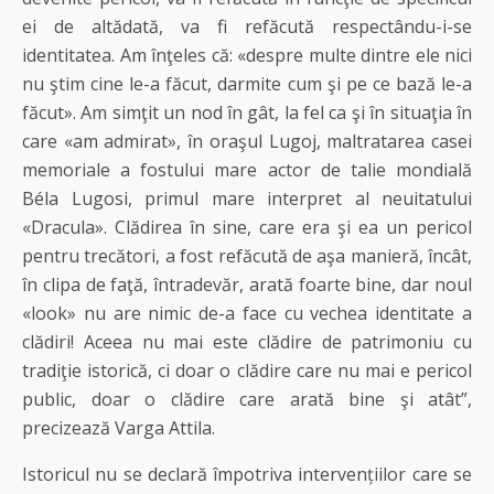
ei de altădată, va fi refăcută respectându-i-se
identitatea. Am înţeles că: «despre multe dintre ele nici
nu ştim cine le-a făcut, darmite cum şi pe ce bază le-a
făcut». Am simţit un nod în gât, la fel ca şi în situaţia în
care «am admirat», în oraşul Lugoj, maltratarea casei
memoriale a fostului mare actor de talie mondială
Béla Lugosi, primul mare interpret al neuitatului
«Dracula». Clădirea în sine, care era şi ea un pericol
pentru trecători, a fost refăcută de aşa manieră, încât,
în clipa de faţă, întradevăr, arată foarte bine, dar noul
«look» nu are nimic de-a face cu vechea identitate a
clădiri! Aceea nu mai este clădire de patrimoniu cu
tradiţie istorică, ci doar o clădire care nu mai e pericol
public, doar o clădire care arată bine şi atât”,
precizează Varga Attila.
Istoricul nu se declară împotriva intervențiilor care se