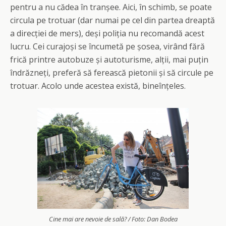
pentru a nu cădea în tranșee. Aici, în schimb, se poate
circula pe trotuar (dar numai pe cel din partea dreaptă
a direcției de mers), deși poliția nu recomandă acest
lucru. Cei curajoși se încumetă pe șosea, virând fără
frică printre autobuze și autoturisme, alții, mai puțin
îndrăzneți, preferă să ferească pietonii și să circule pe
trotuar. Acolo unde acestea există, bineînțeles.
Cine mai are nevoie de sală? / Foto: Dan Bodea