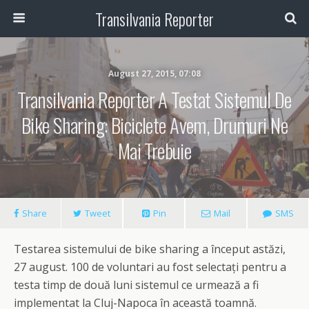
Transilvania Reporter
August 27, 2015, 07:08
Transilvania Reporter A Testat Sistemul De
Bike Sharing: Biciclete Avem, Drumuri Ne
Mai Trebuie
Share
Tweet
Pin
Mail
SMS
Testarea sistemului de bike sharing a început astăzi,
27 august. 100 de voluntari au fost selectați pentru a
testa timp de două luni sistemul ce urmează a fi
implementat la Cluj-Napoca în această toamnă.