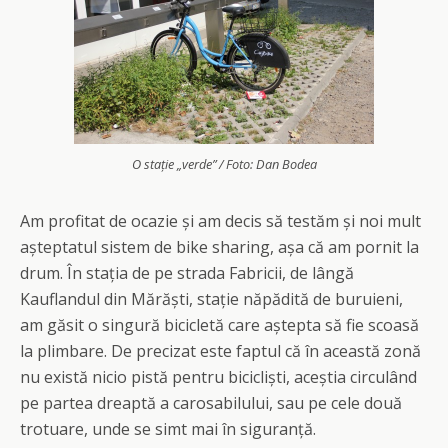
O stație „verde” / Foto: Dan Bodea
Am profitat de ocazie și am decis să testăm și noi mult
așteptatul sistem de bike sharing, așa că am pornit la
drum. În stația de pe strada Fabricii, de lângă
Kauflandul din Mărăști, stație năpădită de buruieni,
am găsit o singură bicicletă care aștepta să fie scoasă
la plimbare. De precizat este faptul că în această zonă
nu există nicio pistă pentru bicicliști, aceștia circulând
pe partea dreaptă a carosabilului, sau pe cele două
trotuare, unde se simt mai în siguranță.