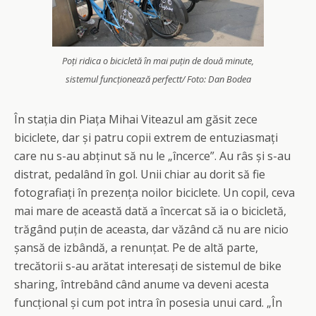
Poți ridica o bicicletă în mai puțin de două minute,
sistemul funcționează perfectt/ Foto: Dan Bodea
În stația din Piața Mihai Viteazul am găsit zece
biciclete, dar și patru copii extrem de entuziasmați
care nu s-au abținut să nu le „încerce”. Au râs și s-au
distrat, pedalând în gol. Unii chiar au dorit să fie
fotografiați în prezența noilor biciclete. Un copil, ceva
mai mare de această dată a încercat să ia o bicicletă,
trăgând puțin de aceasta, dar văzând că nu are nicio
șansă de izbândă, a renunțat. Pe de altă parte,
trecătorii s-au arătat interesați de sistemul de bike
sharing, întrebând când anume va deveni acesta
funcțional și cum pot intra în posesia unui card. „În