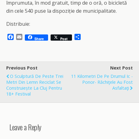
împrumuta, în mod gratuit, timp de o oră, o bicicletă
din cele 540 puse la dispoziție de municipalitate.
Distribuie:
F
E
S
Share
Post
a
m
h
c
a
a
e
i
r
b
l
e
o
Previous Post
Next Post
o
O Sculptură De Peste Trei
11 Kilometri De Pe Drumul Ic -
k
Metri Din Lemn Reciclat Se
Ponor- Răchiţele Au Fost
Construiește La Cluj Pentru
Asfaltaţi
18+ Festival
Leave a Reply