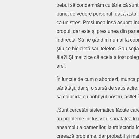
trebui să condamnăm cu tărie că sunt 
punct de vedere personal: dacă asta le
ca un stres. Presiunea însă asupra ind
propui, dar este şi presiunea din part
indirectă. Să ne gândim numai la copiii
ştiu ce bicicletă sau telefon. Sau soţ
ăia?! Şi mai zice că acela a fost coleg
are”.
În funcţie de cum o abordezi, munca p
sănătăţii, dar şi o sursă de satisfacţi
să coincidă cu hobbyul nostru, astfel 
„Sunt cercetări sistematice făcute ca
au probleme inclusiv cu sănătatea fiz
ansamblu a oamenilor, la traiectoria 
creează probleme, dar probabil şi ma