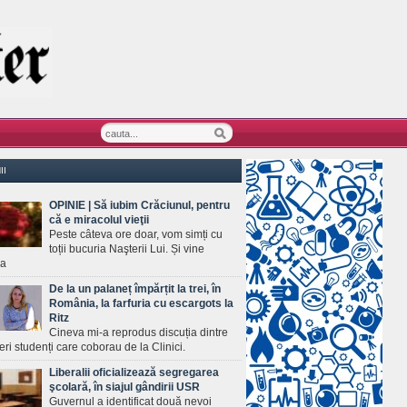
II
OPINIE | Să iubim Crăciunul, pentru
că e miracolul vieţii
Peste câteva ore doar, vom simți cu
toții bucuria Naşterii Lui. Și vine
ea
De la un palaneț împărțit la trei, în
România, la farfuria cu escargots la
Ritz
Cineva mi-a reprodus discuția dintre
ineri studenți care coborau de la Clinici.
Liberalii oficializează segregarea
şcolară, în siajul gândirii USR
Guvernul a identificat două nevoi