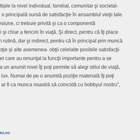
ple la nivel individual, familial, comunitar şi societal-
 o principală sursă de satisfacţie în ansamblul vieţii tale.
siune, ci trebuie privită şi ca o componentă
şi chiar a fericirii în viaţă. Şi direct, pentru că îţi place
 în rutină, dar şi indirect, pentru că în principal prin muncă
oţie şi alte asemenea- obţii celelalte posibile satisfacţii
i cei care au renunţat la funcţii importante pentru a se
un anumit nivel îţi poţi permite să alegi stilul de viaţă,
n lux. Numai de pe o anumită poziţie materială îţi poţi
al ar fi ca munca noastră să coincidă cu hobbyul nostru”,
are
HOLOG