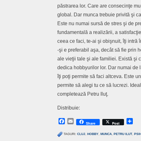
păstrarea lor. Care are consecinţe multi
global. Dar munca trebuie privită şi ca
Este nu numai sursă de stres şi de pre
fundamentală a realizării, a satisfacţiei 
ceea ce faci, te-ai şi obişnuit, îţi intră
-şi e preferabil aşa, decât să fie prin h
ale vieţii tale şi ale familiei. Există ş
dedica hobbyurilor lor. Dar numai de la 
îţi poţi permite să faci altceva. Este u
permite să alegi tu ce să lucrezi. Ide
completează Petru Iluţ.
Distribuie:
Facebook
Email
Sh
Share
Post
TAGURI:
CLUJ
,
HOBBY
,
MUNCA
,
PETRU ILUT
,
PSI