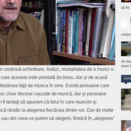
să fie
conju
An du
mare f
n continuă schimbare. Astăzi, modalitatea de a munci s-
în care aceasta este prestată (la birou, dar şi de acasă
ADV
 atitudinea faţă de munca în sine. Există persoane care
osc chiar decese cauzate de muncă, dar şi persoane
fi tentaţi să spunem că felul în care muncim şi
că rămân la alegerea fiecăruia dintre noi. Dar de multe
 sau din ceea ce putem să alegem, fiindcă în „alegerea”