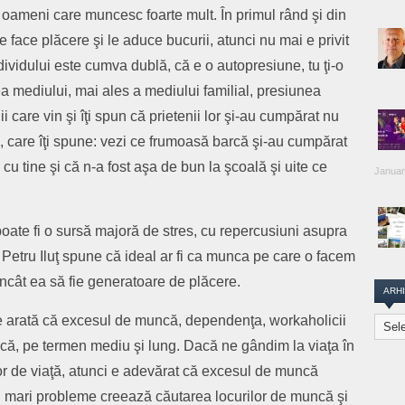
oameni care muncesc foarte mult. În primul rând şi din
 face plăcere şi le aduce bucurii, atunci nu mai e privit
ividului este cumva dublă, că e o autopresiune, tu ţi-o
ea mediului, mai ales a mediului familial, presiunea
 care vin şi îţi spun că prietenii lor şi-au cumpărat nu
ia, care îţi spune: vezi ce frumoasă barcă şi-au cumpărat
 cu tine şi că n-a fost aşa de bun la şcoală şi uite ce
Januar
oate fi o sursă majoră de stres, cu repercusiuni asupra
e. Petru Iluţ spune că ideal ar fi ca munca pe care o facem
încât ea să fie generatoare de plăcere.
ARH
re arată că excesul de muncă, dependenţa, workaholicii
Arhiva
Transi
ică, pe termen mediu şi lung. Dacă ne gândim la viaţa în
Repor
lor de viaţă, atunci e adevărat că excesul de muncă
i mari probleme creează căutarea locurilor de muncă şi