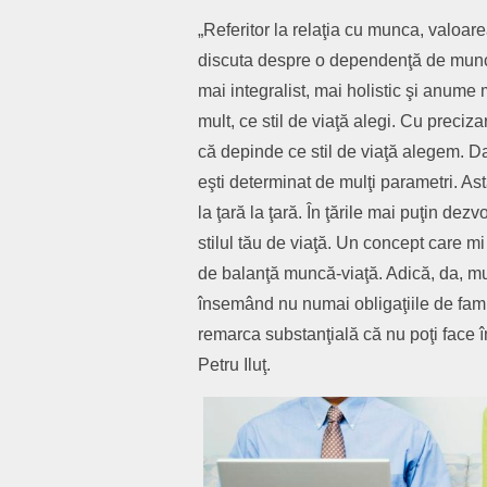
„Referitor la relaţia cu munca, valoar
discuta despre o dependenţă de muncă.
mai integralist, mai holistic şi anume m
mult, ce stil de viaţă alegi. Cu preciz
că depinde ce stil de viaţă alegem. Da
eşti determinat de mulţi parametri. Ast
la ţară la ţară. În ţările mai puţin dez
stilul tău de viaţă. Un concept care mi
de balanţă muncă-viaţă. Adică, da, mu
însemând nu numai obligaţiile de famili
remarca substanţială că nu poţi face î
Petru Iluţ.