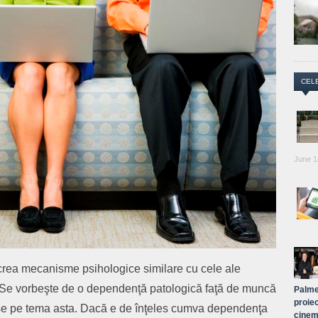
CEL
June 1
 crea mecanisme psihologice similare cu cele ale
 „Se vorbeşte de o dependenţă patologică faţă de muncă
Palme
proiec
cese pe tema asta. Dacă e de înţeles cumva dependenţa
cinem