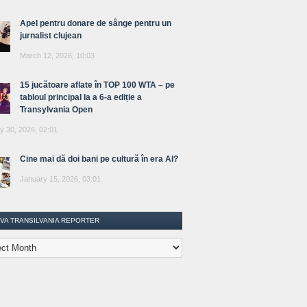
Apel pentru donare de sânge pentru un
jurnalist clujean
March 12, 2026, 10:03
15 jucătoare aflate în TOP 100 WTA – pe
tabloul principal la a 6-a ediție a
Transylvania Open
y 30, 2026, 02:01
Cine mai dă doi bani pe cultură în era AI?
January 15, 2026, 03:01
IVA TRANSILVANIA REPORTER
lvania
ter