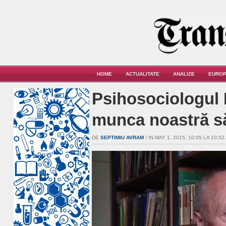
HOME
ACTUALITATE
ANALIZE
EUROP
Psihosociologul Pe
munca noastră s
DE
SEPTIMIU AVRAM
/ IN MAY 1, 2015, 10:05 LA 10:52