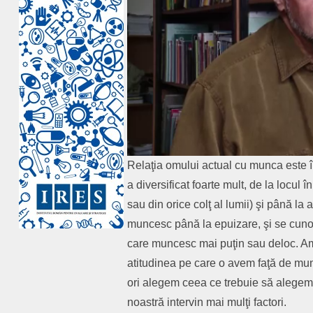
Relaţia omului actual cu munca este î
a diversificat foarte mult, de la locul 
sau din orice colţ al lumii) şi până la
muncesc până la epuizare, şi se cun
care muncesc mai puţin sau deloc. Am 
atitudinea pe care o avem faţă de mun
ori alegem ceea ce trebuie să alegem
noastră intervin mai mulţi factori.