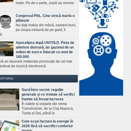
reale. Pe de o parte, copiii au nevoie
Congresul PNL. Cine strică marfa o
plăteşte
Nu daţi vrabia din mână, oameni buni,
pe cioara nebună de pe gard, îi
ră
Apocalipsa după UNTOLD. Pista de
atletism distrusă, iar gazonul de un
milion de euro e înlocuit cu unul de
180.000
pă an daunele materiale provocate de cel mai
estival de muzică electronică
ERTORIAL
Gard între vecini: regulile
generale și ce trebuie să verifici
înainte să începi lucrarea
În satele și orașele din inima
Transilvaniei, de la Cluj-Napoca,
Turda și Dej, până la
Cum scazi factura la energie în
2026 fără să sacrifici confortul
termic