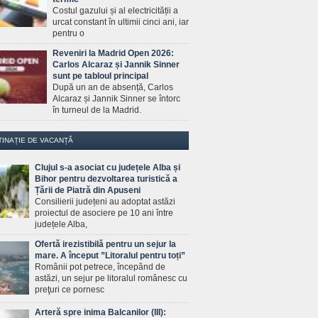
Costul gazului și al electricității a
urcat constant în ultimii cinci ani, iar
pentru o
Reveniri la Madrid Open 2026:
Carlos Alcaraz și Jannik Sinner
sunt pe tabloul principal
După un an de absență, Carlos
Alcaraz și Jannik Sinner se întorc
în turneul de la Madrid.
TINAȚIE DE VACANȚĂ
Clujul s-a asociat cu județele Alba și
Bihor pentru dezvoltarea turistică a
Țării de Piatră din Apuseni
Consilierii județeni au adoptat astăzi
proiectul de asociere pe 10 ani între
județele Alba,
Ofertă irezistibilă pentru un sejur la
mare. A început ”Litoralul pentru toți”
Românii pot petrece, începând de
astăzi, un sejur pe litoralul românesc cu
preţuri ce pornesc
Arteră spre inima Balcanilor (III):