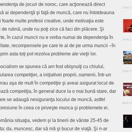
endenţa de jocuri de noroc, care acţionează direct
June 1
e să ai dependenţă şi faţă de muncă, care nu întotdeauna
 foarte multe profesii creative, unde motivaţia este
 de rutină, unde nu poţi zice că faci din plăcere. Şi
rte, în cazul muncii nu e vorba numai de dependenţa în
June 1
ultate, recompensele pe care le ai de pe urma muncii –în
prin asta toţi pot rezolva probleme ale vieţii lor.
n socialism se spunea că am fost obişnuiţi cu chiulul,
June 1
larea competiţiei, a iniţiativei proprii, oamenii, într-un
u erau aşa de mult în competiţie şi aveai asigurat locul de
ează competiţia, în general duce la o mai bună stare, dar
are se adaugă nesiguranţa locului de muncă, astfel
April 1
 presiune în ceea ce priveşte munca şi problemele ei.
omânia situaţia, vedem şi la tinerii de vârste 25-45 de
sta: da, muncesc, dar să mă şi bucur de viaţă. Şi n-ar