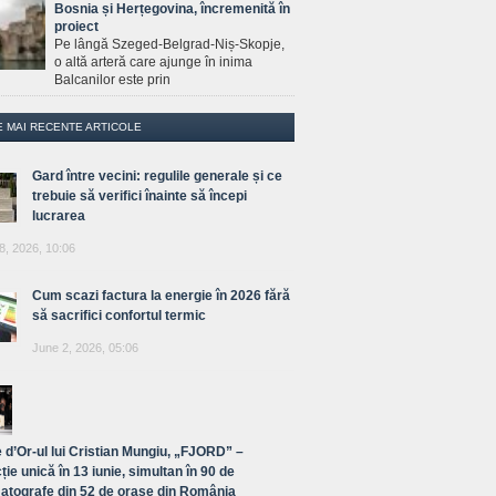
Bosnia și Herțegovina, încremenită în
proiect
Pe lângă Szeged-Belgrad-Niș-Skopje,
o altă arteră care ajunge în inima
Balcanilor este prin
E MAI RECENTE ARTICOLE
Gard între vecini: regulile generale și ce
trebuie să verifici înainte să începi
lucrarea
8, 2026, 10:06
Cum scazi factura la energie în 2026 fără
să sacrifici confortul termic
June 2, 2026, 05:06
 d’Or-ul lui Cristian Mungiu, „FJORD” –
ție unică în 13 iunie, simultan în 90 de
atografe din 52 de orașe din România