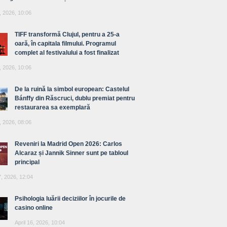
, 2026, 10:06
TIFF transformă Clujul, pentru a 25-a
oară, în capitala filmului. Programul
complet al festivalului a fost finalizat
, 2026, 10:06
De la ruină la simbol european: Castelul
Bánffy din Răscruci, dublu premiat pentru
restaurarea sa exemplară
, 2026, 08:06
Reveniri la Madrid Open 2026: Carlos
Alcaraz și Jannik Sinner sunt pe tabloul
principal
7, 2026, 12:04
Psihologia luării deciziilor în jocurile de
casino online
April 16, 2026, 10:04