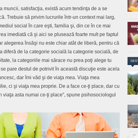
ea muncii, satisfacţia, există acum tendinţa de a se
 Trebuie să privim lucrurile într-un context mai larg,
ediul social în care eşti, familia şi, din ce în ce mai
area imediată că şi aici se plusează foarte mult pe faptul
r alegerea însăşi nu este chiar atât de liberă, pentru că
a diferă de la categorie socială la categorie socială, de
voltate, la categoriile mai sărace nu prea poţi alege tu
DES
 se pare destul de potrivit în această discuţie este acela
ncesc, dar îmi văd şi de viaţa mea. Viaţa mea
e, ci şi viaţa mea proprie. De a face ce-ţi place, dar cu
n viaţa asta numai ce-ţi place”, spune psihosociologul