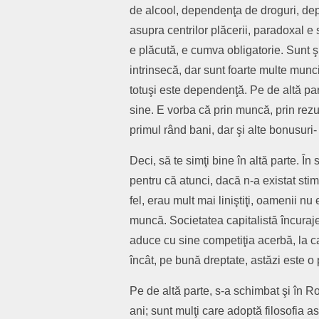
de alcool, dependenţa de droguri, dep
asupra centrilor plăcerii, paradoxal 
e plăcută, e cumva obligatorie. Sunt şi
intrinsecă, dar sunt foarte multe munci
totuşi este dependenţă. Pe de altă pa
sine. E vorba că prin muncă, prin rez
primul rând bani, dar şi alte bonusuri- 
Deci, să te simţi bine în altă parte. Î
pentru că atunci, dacă n-a existat stimu
fel, erau mult mai liniştiţi, oamenii n
muncă. Societatea capitalistă încuraj
aduce cu sine competiţia acerbă, la c
încât, pe bună dreptate, astăzi este o
Pe de altă parte, s-a schimbat şi în R
ani; sunt mulţi care adoptă filosofia a