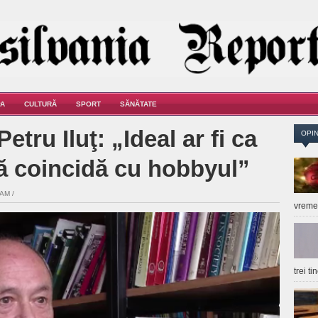
A
CULTURĂ
SPORT
SĂNĂTATE
tru Iluţ: „Ideal ar fi ca
OPIN
ă coincidă cu hobbyul”
 AM /
vrem
trei t