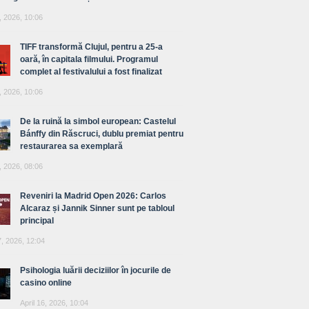
, 2026, 10:06
TIFF transformă Clujul, pentru a 25-a
oară, în capitala filmului. Programul
complet al festivalului a fost finalizat
, 2026, 10:06
De la ruină la simbol european: Castelul
Bánffy din Răscruci, dublu premiat pentru
restaurarea sa exemplară
, 2026, 08:06
Reveniri la Madrid Open 2026: Carlos
Alcaraz și Jannik Sinner sunt pe tabloul
principal
7, 2026, 12:04
Psihologia luării deciziilor în jocurile de
casino online
April 16, 2026, 10:04