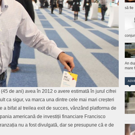
să fie
conju
An du
mare f
ADV
(45 de ani) avea în 2012 o avere estimată în jurul cifrei
lt ca sigur, va marca una dintre cele mai mari creșteri
e a bifat al treilea exit de succes, vânzând platforma de
ania americană de investiții financiare Francisco
ranzația nu a fost divulgată, dar se presupune că e de