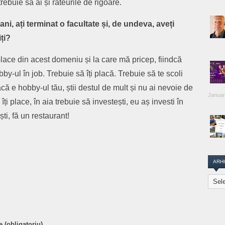
rebuie să ai și rateurile de rigoare.
ani, ați terminat o facultate și, de undeva, aveți
ți?
place din acest domeniu și la care mă pricep, fiindcă
by-ul în job. Trebuie să îți placă. Trebuie să te scoli
ă e hobby-ul tău, știi destul de mult și nu ai nevoie de
Januar
ți place, în aia trebuie să investești, eu aș investi în
ști, fă un restaurant!
are
ARH
Arhiva
Transi
Repor
 (obligatoriu)