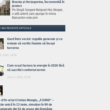
Bosnia și Herțegovina, încremenită în
proiect
Pe lângă Szeged-Belgrad-Niș-Skopje,
o altă arteră care ajunge în inima
Balcanilor este prin
E MAI RECENTE ARTICOLE
Gard între vecini: regulile generale și ce
trebuie să verifici înainte să începi
lucrarea
8, 2026, 10:06
Cum scazi factura la energie în 2026 fără
să sacrifici confortul termic
June 2, 2026, 05:06
 d’Or-ul lui Cristian Mungiu, „FJORD” –
ție unică în 13 iunie, simultan în 90 de
atografe din 52 de orașe din România