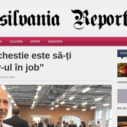
A
CULTURĂ
SPORT
SĂNĂTATE
chestie este să-ți
OPIN
ul în job”
A 8:00 AM /
vrem
trei t