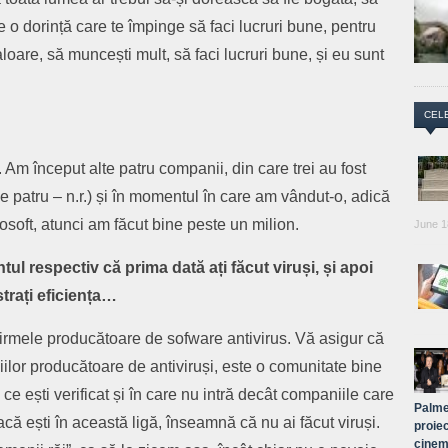
e o dorință care te împinge să faci lucruri bune, pentru
loare, să muncești mult, să faci lucruri bune, și eu sunt
CEL
m început alte patru companii, din care trei au fost
le patru – n.r.) și în momentul în care am vândut-o, adică
soft, atunci am făcut bine peste un milion.
June 1
ul respectiv că prima dată ați făcut viruși, și apoi
strați eficiența…
rmele producătoare de sofware antivirus. Vă asigur că
ilor producătoare de antiviruși, este o comunitate bine
 ce ești verificat și în care nu intră decât companiile care
Palme
că ești în această ligă, înseamnă că nu ai făcut viruși.
proiec
cinem