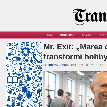
HOME
ACTUALITATE
ANALIZE
EUROP
Mr. Exit: „Marea 
transformi hobby-
DE
BOGDAN STANCIU
/ IN DECEMBER 7, 2013, 08:12 L