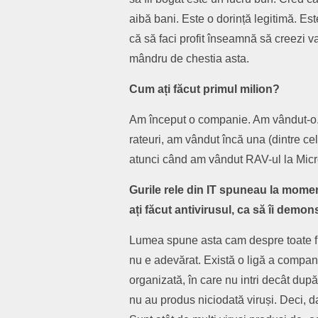
aibă bani. Este o dorință legitimă. Est
că să faci profit înseamnă să creezi va
mândru de chestia asta.
Cum ați făcut primul milion?
Am început o companie. Am vândut-o. A
rateuri, am vândut încă una (dintre ce
atunci când am vândut RAV-ul la Micro
Gurile rele din IT spuneau la moment
ați făcut antivirusul, ca să îi demon
Lumea spune asta cam despre toate fi
nu e adevărat. Există o ligă a compani
organizată, în care nu intri decât după
nu au produs niciodată viruși. Deci, da