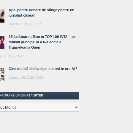
Apel pentru donare de sânge pentru un
jurnalist clujean
March 12, 2026, 10:03
15 jucătoare aflate în TOP 100 WTA – pe
tabloul principal la a 6-a ediție a
Transylvania Open
y 30, 2026, 02:01
Cine mai dă doi bani pe cultură în era AI?
January 15, 2026, 03:01
IVA TRANSILVANIA REPORTER
lvania
ter