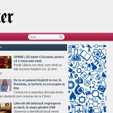
II
OPINIE | Să iubim Crăciunul, pentru
că e miracolul vieţii
Peste câteva ore doar, vom simți cu
toții bucuria Naşterii Lui. Și vine
ea
De la un palaneț împărțit la trei, în
România, la farfuria cu escargots la
Ritz
Cineva mi-a reprodus discuția dintre
ineri studenți care coborau de la Clinici.
Liberalii oficializează segregarea
şcolară, în siajul gândirii USR
Guvernul a identificat două nevoi