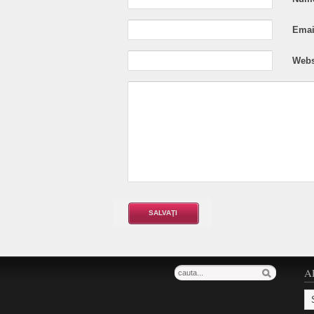
Email
Webs
A
Ar