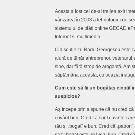
Acesta a fost cel de-al treilea exit i
vânzarea în 2003 a tehnologiei de secu
sistemului de plăți online GECAD eP
Internet și multimedia.
O discuție cu Radu Georgescu este ca
alură de tânăr antreprenor, veteranul e
sine, dar fără strop de aroganță. Am st
săptămâna aceasta, cu ocazia inaugur
Cum este să fii un bogătaș cinstit în
suspicios?
Aș începe prin a spune că nu cred că 
cuvânt bun. Cred că sunt cuvinte care
rău și „bogat” e bun. Cred că „patron” 
să fii bogat este un lucru bun. Cred c