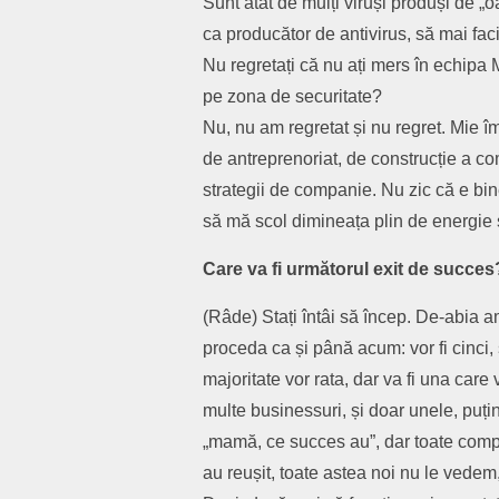
Sunt atât de mulți viruși produși de „o
ca producător de antivirus, să mai faci ș
Nu regretați că nu ați mers în echipa 
pe zona de securitate?
Nu, nu am regretat și nu regret. Mie îm
de antreprenoriat, de construcție a comp
strategii de companie. Nu zic că e bi
să mă scol dimineața plin de energie ș
Care va fi următorul exit de succes
(Râde) Stați întâi să încep. De-abia am
proceda ca și până acum: vor fi cinci,
majoritate vor rata, dar va fi una care
multe businessuri, și doar unele, pu
„mamă, ce succes au”, dar toate compan
au reușit, toate astea noi nu le vedem