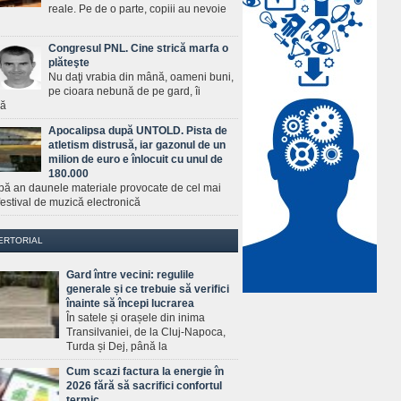
reale. Pe de o parte, copiii au nevoie
Congresul PNL. Cine strică marfa o
plăteşte
Nu daţi vrabia din mână, oameni buni,
pe cioara nebună de pe gard, îi
ră
Apocalipsa după UNTOLD. Pista de
atletism distrusă, iar gazonul de un
milion de euro e înlocuit cu unul de
180.000
pă an daunele materiale provocate de cel mai
estival de muzică electronică
ERTORIAL
Gard între vecini: regulile
generale și ce trebuie să verifici
înainte să începi lucrarea
În satele și orașele din inima
Transilvaniei, de la Cluj-Napoca,
Turda și Dej, până la
Cum scazi factura la energie în
2026 fără să sacrifici confortul
termic