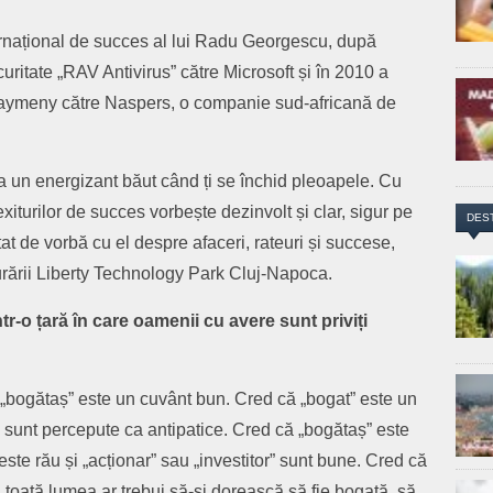
nternațional de succes al lui Radu Georgescu, după
ritate „RAV Antivirus” către Microsoft și în 2010 a
aymeny către Naspers, o companie sud-africană de
 un energizant băut când ți se închid pleoapele. Cu
xiturilor de succes vorbește dezinvolt și clar, sigur pe
DES
at de vorbă cu el despre afaceri, rateuri și succese,
ării Liberty Technology Park Cluj-Napoca.
tr-o țară în care oamenii cu avere sunt priviți
„bogătaș” este un cuvânt bun. Cred că „bogat” este un
 sunt percepute ca antipatice. Cred că „bogătaș” este
este rău și „acționar” sau „investitor” sunt bune. Cred că
ă toată lumea ar trebui să-și dorească să fie bogată, să