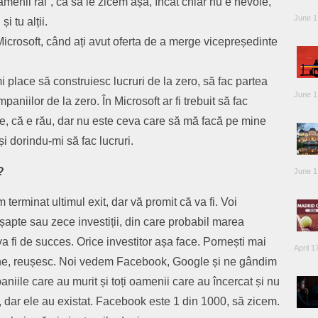
amenii răi”, ca să le zicem așa, încât chiar nu e nevoie,
June 1
i tu alții.
Microsoft, când ați avut oferta de a merge vicepreședinte
i place să construiesc lucruri de la zero, să fac partea
June 1
aniilor de la zero. În Microsoft ar fi trebuit să fac
ne, că e rău, dar nu este ceva care să mă facă pe mine
i dorindu-mi să fac lucruri.
?
June 1
 terminat ultimul exit, dar vă promit că va fi. Voi
 șapte sau zece investiții, din care probabil marea
 va fi de succes. Orice investitor așa face. Pornești mai
April 1
ține, reușesc. Noi vedem Facebook, Google și ne gândim
iile care au murit și toți oamenii care au încercat și nu
, dar ele au existat. Facebook este 1 din 1000, să zicem.