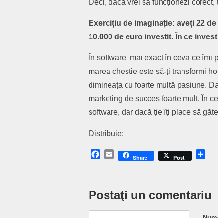
Deci, dacă vrei să funcționezi corect, t
Exercițiu de imaginație: aveți 22 de 
10.000 de euro investit. În ce investi
În software, mai exact în ceva ce îmi 
marea chestie este să-ți transformi hob
dimineața cu foarte multă pasiune. Dac
marketing de succes foarte mult. În ce î
software, dar dacă ție îți place să găte
Distribuie:
Facebook
Email
Sh
Share
Post
Postaţi un comentariu
Nume