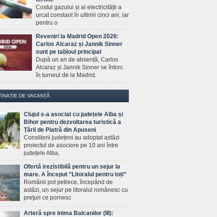
Costul gazului și al electricității a
urcat constant în ultimii cinci ani, iar
pentru o
Reveniri la Madrid Open 2026:
Carlos Alcaraz și Jannik Sinner
sunt pe tabloul principal
După un an de absență, Carlos
Alcaraz și Jannik Sinner se întorc
în turneul de la Madrid.
TINAȚIE DE VACANȚĂ
Clujul s-a asociat cu județele Alba și
Bihor pentru dezvoltarea turistică a
Țării de Piatră din Apuseni
Consilierii județeni au adoptat astăzi
proiectul de asociere pe 10 ani între
județele Alba,
Ofertă irezistibilă pentru un sejur la
mare. A început ”Litoralul pentru toți”
Românii pot petrece, începând de
astăzi, un sejur pe litoralul românesc cu
preţuri ce pornesc
Arteră spre inima Balcanilor (III):