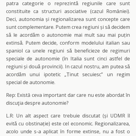
patra categorie o reprezintǎ regiunile care sunt
constituite ca structuri asociative (cazul Romȃniei).
Deci, autonomia și regionalizarea sunt concepte care
sunt complementare. Putem crea regiuni și sǎ decidem
sǎ le acordǎm o autonomie mai mult sau mai puțin
extinsǎ. Putem decide, conform modelului italian sau
spaniol ca unele regiuni sǎ beneficieze de regimuri
speciale de autonomie (ȋn Italia sunt cinci astfel de
regiuni și douǎ provincii). In cazul nostru, am putea sǎ
acordǎm unui ipotetic „Ṭinut secuiesc” un regim
special de autonomie.
Rep: Există ceva important dar care nu este abordat în
discuţia despre autonomie?
L.R: Un alt aspect care trebuie discutat (și UDMR ȋl
evitǎ cu obstinație) este cel economic. Regionalizarea,
acolo unde s-a aplicat ȋn forme extinse, nu a fost o