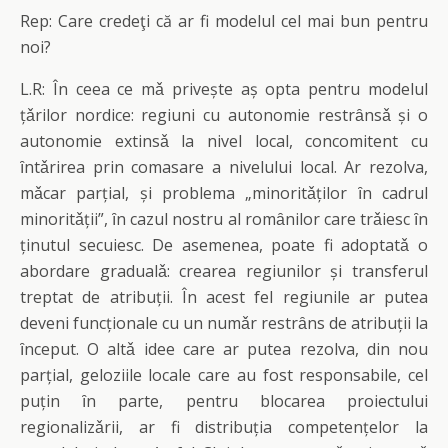
Rep: Care credeţi că ar fi modelul cel mai bun pentru
noi?
L.R: În ceea ce mǎ privește aș opta pentru modelul
țǎrilor nordice: regiuni cu autonomie restrȃnsǎ și o
autonomie extinsǎ la nivel local, concomitent cu
ȋntǎrirea prin comasare a nivelului local. Ar rezolva,
mǎcar parțial, și problema „minoritǎților ȋn cadrul
minoritǎții”, ȋn cazul nostru al romȃnilor care trǎiesc ȋn
ținutul secuiesc. De asemenea, poate fi adoptatǎ o
abordare gradualǎ: crearea regiunilor și transferul
treptat de atribuții. În acest fel regiunile ar putea
deveni funcționale cu un numǎr restrȃns de atribuții la
ȋnceput. O altǎ idee care ar putea rezolva, din nou
parțial, geloziile locale care au fost responsabile, cel
puțin ȋn parte, pentru blocarea proiectului
regionalizǎrii, ar fi distribuția competențelor la