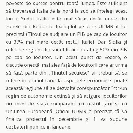
poveste de succes pentru toatǎ lumea. Este suficient
sǎ traversezi Italia de la nord la sud sǎ ȋnțelegi acest
lucru. Sudul Italiei este mai sǎrac decȃt unele din
zonele din Romȃnia. Exemplul pe care UDMR ȋl tot
prezintǎ (Tiroul de sud) are un PIB pe cap de locuitor
cu 37% mai mare decȃt restul Italiei. Dar Sicilia și
celelalte regiuni din sudul Italiei nu ating 50% din PIB
pe cap de locuitor. Din acest punct de vedere, o
discuție onestǎ, mai ales fațǎ de locuitorii care ar urma
sǎ facǎ parte din „Ṭinutul secuiesc” ar trebui sǎ se
refere ȋn primul rȃnd la aspectele economice: poate
aceastǎ regiune sǎ se dezvolte corespunzǎtor ȋntr-un
regim de autonomie extinsǎ și sǎ asigure locuitorilor
un nivel de viațǎ comparabil cu restul țǎrii și cu
Uniunea Europeanǎ. Oficial UDMR a precizat cǎ va
finaliza proiectul ȋn decembrie și ȋl va supune
dezbaterii publice ȋn ianuarie.