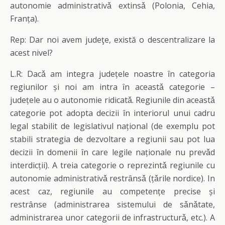
autonomie administrativǎ extinsǎ (Polonia, Cehia,
Franța).
Rep: Dar noi avem judeţe, există o descentralizare la
acest nivel?
L.R: Dacǎ am integra județele noastre ȋn categoria
regiunilor și noi am intra ȋn aceastǎ categorie –
județele au o autonomie ridicatǎ. Regiunile din aceastǎ
categorie pot adopta decizii ȋn interiorul unui cadru
legal stabilit de legislativul național (de exemplu pot
stabili strategia de dezvoltare a regiunii sau pot lua
decizii ȋn domenii ȋn care legile naționale nu prevǎd
interdicții). A treia categorie o reprezintǎ regiunile cu
autonomie administrativǎ restrȃnsǎ (țǎrile nordice). In
acest caz, regiunile au competențe precise și
restrȃnse (administrarea sistemului de sǎnǎtate,
administrarea unor categorii de infrastructurǎ, etc.). A