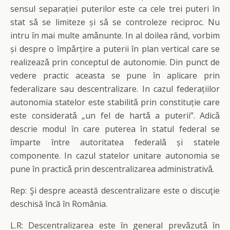
sensul separației puterilor este ca cele trei puteri ȋn
stat sǎ se limiteze și sǎ se controleze reciproc. Nu
intru ȋn mai multe amǎnunte. In al doilea rȃnd, vorbim
și despre o ȋmpǎrțire a puterii ȋn plan vertical care se
realizeazǎ prin conceptul de autonomie. Din punct de
vedere practic aceasta se pune ȋn aplicare prin
federalizare sau descentralizare. In cazul federațiilor
autonomia statelor este stabilitǎ prin constituție care
este consideratǎ „un fel de hartǎ a puterii”. Adicǎ
descrie modul ȋn care puterea ȋn statul federal se
ȋmparte ȋntre autoritatea federalǎ și statele
componente. In cazul statelor unitare autonomia se
pune ȋn practicǎ prin descentralizarea administrativǎ.
Rep: Şi despre această descentralizare este o discuţie
deschisă încă în România.
L.R: Descentralizarea este ȋn general prevǎzutǎ ȋn