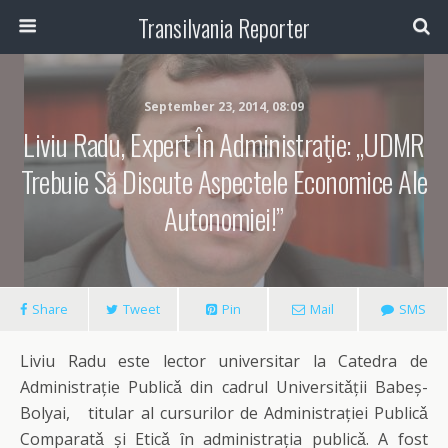
Transilvania Reporter
September 23, 2014, 08:09
Liviu Radu, Expert În Administraţie: „UDMR
Trebuie Să Discute Aspectele Economice Ale
Autonomiei!”
Share
Tweet
Pin
Mail
SMS
Liviu Radu este lector universitar la Catedra de
Administrație Publicǎ din cadrul Universitǎții Babeș-
Bolyai, titular al cursurilor de Administrației Publicǎ
Comparatǎ și Eticǎ ȋn administrația publicǎ. A fost