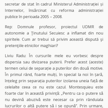
secretar de stat ȋn cadrul Ministerul Administrației și
Internelor, ȋnsǎrcinat cu reforma administrației
publice ȋn perioada 2005 – 2008.
Rep: Domnule profesor, proiectul UDMR de
autonomie a Ţinutului Secuiesc a inflamat din nou
spiritele. Cum ar trebui să privim această dispută şi
pretenţiile etnicilor maghiari?
Liviu Radu: În cursurile mele eu vorbesc despre
dispersia sau divizarea puterii. Prefer acest (aceste)
termen celui de separație a puterilor din douǎ motive.
În primul rȃnd, foarte mulți, ȋn special la noi ȋn țarǎ,
ȋnțeleg prin separația puterilor izolarea uneia fațǎ de
celelalte ceea ce nu este cazul. Montesquieu este
foarte clar ȋn aceastǎ privințǎ: „Pentru ca o putere sǎ
nu devinǎ abuzivǎ este necesar ca prin rȃnduiala
lucrurilor o altǎ putere sǎ i se opunǎ”. Prin urmare,