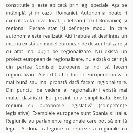
constituție și este aplicatǎ prin legi speciale. Așa se
ȋntȃmplǎ și ȋn cazul Romȃniei. Autonomia poate fi
exercitatǎ la nivel local, județean (cazul Romȃniei) și
regional. Fiecare stat ȋși definește modul ȋn care
autonomia este realizatǎ. Aici trebuie sǎ desființez un
mit: nu existǎ un model european de descentralizare și
cu atȃt mai puțin de regionalizare. Nu existǎ un
proiect european de regionalizare, nu existǎ o cerințǎ
din partea Comisiei Europene ca noi sǎ facem
regionalizare. Absorbția fondurilor europene nu va fi
mai bunǎ sau mai proastǎ dacǎ facem regionalizare.
Din punctul de vedere al regionalizǎrii existǎ mai
multe clasificǎri. Eu prezint una simplificatǎ. Existǎ
regiuni cu autonomie legislativǎ (competențe
legislative). Exemplele europene sunt Spania și Italia.
Regiunile au parlamente regionale care pot sǎ emitǎ
legi. A doua categorie o reprezintǎ regiunile cu