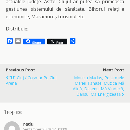
actualele județe. Astfel Clujul ar putea sǎ primeascǎ
gestiunea sistemului de sǎnǎtate, Bihorul relațiile
economice, Maramureș turismul etc.
Distribuie:
F
E
S
Share
Post
a
m
h
c
a
a
e
i
r
b
l
e
o
Previous Post
Next Post
o
"U" Cluj / Coşmar Pe Cluj
Monica Madaş, Pe Urmele
k
Arena
Mariei Tănase: Muzica Mă
Alină, Desenul Mă Vindecă,
Dansul Mă Energizează
1 response
radu
September 30, 2014, 03:09