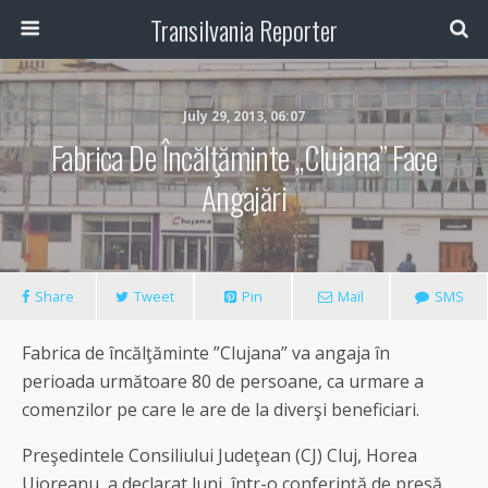
Transilvania Reporter
July 29, 2013, 06:07
Fabrica De Încălţăminte „Clujana” Face
Angajări
Share
Tweet
Pin
Mail
SMS
Fabrica de încălţăminte ”Clujana” va angaja în
perioada următoare 80 de persoane, ca urmare a
comenzilor pe care le are de la diverşi beneficiari.
Preşedintele Consiliului Judeţean (CJ) Cluj, Horea
Uioreanu, a declarat luni, într-o conferinţă de presă,