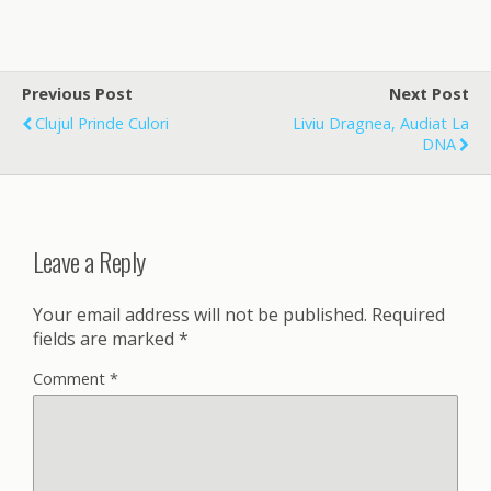
a
m
h
c
a
a
e
i
r
b
l
e
o
Previous Post
Next Post
o
Clujul Prinde Culori
Liviu Dragnea, Audiat La
k
DNA
Leave a Reply
Your email address will not be published.
Required
fields are marked
*
Comment
*