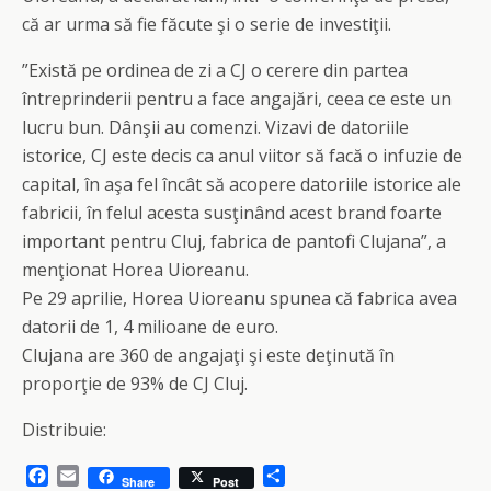
că ar urma să fie făcute şi o serie de investiţii.
”Există pe ordinea de zi a CJ o cerere din partea
întreprinderii pentru a face angajări, ceea ce este un
lucru bun. Dânşii au comenzi. Vizavi de datoriile
istorice, CJ este decis ca anul viitor să facă o infuzie de
capital, în aşa fel încât să acopere datoriile istorice ale
fabricii, în felul acesta susţinând acest brand foarte
important pentru Cluj, fabrica de pantofi Clujana”, a
menţionat Horea Uioreanu.
Pe 29 aprilie, Horea Uioreanu spunea că fabrica avea
datorii de 1, 4 milioane de euro.
Clujana are 360 de angajaţi şi este deţinută în
proporţie de 93% de CJ Cluj.
Distribuie:
F
E
S
Share
Post