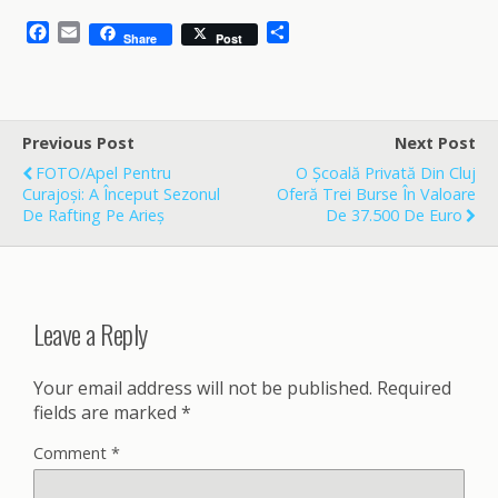
F
E
S
Share
Post
a
m
h
c
a
a
e
i
r
b
l
e
o
Previous Post
Next Post
o
FOTO/Apel Pentru
O Școală Privată Din Cluj
k
Curajoși: A Început Sezonul
Oferă Trei Burse În Valoare
De Rafting Pe Arieș
De 37.500 De Euro
Leave a Reply
Your email address will not be published.
Required
fields are marked
*
Comment
*