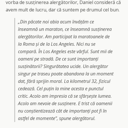
vorba de susținerea alergătorilor, Daniel consideră că
avem mult de lucru, dar că suntem pe drumul cel bun.
„Din păcate noi abia acum învățăm ce
înseamnă un maraton, ce înseamnă susținerea
alergătorilor. Am participat la maratoanele de
la Roma și de la Los Angeles. Nici nu se
compară. În Los Angeles este vârful. Sunt mii de
oameni pe stradă. De ce sunt importanți
susținătorii? Singurătatea ucide. Un alergător
singur pe traseu poate abandona la un moment
dat, fără sprijin moral. La kilometrul 32, fizicul
cedează. Cel puțin la mine acesta e punctul
critic. Acolo am impresia că se sfârșește lumea.
Acolo am nevoie de susținere. E trist că oamenii
nu conștientizează cât de importanți pot fi în
astfel de momente”, spune alergătorul.