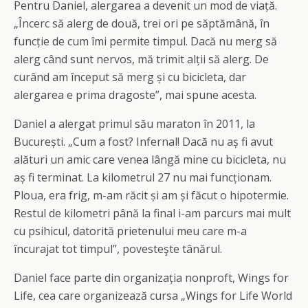
Pentru Daniel, alergarea a devenit un mod de viață.
„Încerc să alerg de două, trei ori pe săptămână, în
funcție de cum îmi permite timpul. Dacă nu merg să
alerg când sunt nervos, mă trimit alții să alerg. De
curând am început să merg și cu bicicleta, dar
alergarea e prima dragoste”, mai spune acesta.
Daniel a alergat primul său maraton în 2011, la
București. „Cum a fost? Infernal! Dacă nu aș fi avut
alături un amic care venea lângă mine cu bicicleta, nu
aș fi terminat. La kilometrul 27 nu mai funcționam.
Ploua, era frig, m-am răcit și am și făcut o hipotermie.
Restul de kilometri până la final i-am parcurs mai mult
cu psihicul, datorită prietenului meu care m-a
încurajat tot timpul”, povesteşte tânărul.
Daniel face parte din organizația nonproft, Wings for
Life, cea care organizează cursa „Wings for Life World