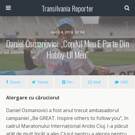
Transilvania Reporter
April 4, 2016, 02:04
Daniel Osmanovici: „Copilul Meu E Parte Din
Hobby-Ul Meu”
Share
Tweet
Pin
Mail
SMS
Alergare cu c
ă
ruciorul
Daniel Osmanovici a fost anul trecut ambasadorul
campaniei „Be GREAT. Inspire others to follow you”, în
cadrul Maratonului Internațional Arobs Cluj. I-a plăcut
atât de mult încât a ales Clujul pentru a alerga pentru