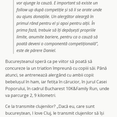
vor ajunge la cauză. E important să existe un
follow up după competiție și să li se arate unde
au ajuns donațiile. Un alergător aleargă în
primul rând pentru el și apoi pentru alții. În
prima fază, trebuie să îți depășești propriile
limite, anumite bariere, pentru ca o cauză să
poată deveni o componentă competițională”,
este de părere Daniel.
Bucureșteanul speră ca pe viitor să poată să
concureze la un triatlon împreună cu copiii săi. Până
atunci, se antrenează alergând cu ambii copii:
bebelușul în ham, iar fetița în cărucior, în jurul Casei
Poporului, în cadrul Bucharest 10K&Family Run, unde
va parcurge 2, 9 kilometri.
Ce la transmite clujenilor? „Dacă eu, care sunt
bucureștean, I love Cluj, le transmit clujenilor să își