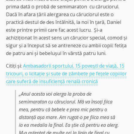
prima dată o probă de semimaraton cu căruciorul.
Dacă în afara țării alergarea cu căruciorul este o
practică destul de des întâlnită, la noi în țară, Daniel
este printre primii care fac acest lucru. Și-a
achiziționat în acest sens un cărucior special, comod și
sigur și a început să se antreneze cu ambii copii: fetița
de patru ani și bebelușul în vârstă patru luni.
Citiți și:
Ambasadorii sportului. 15 povești de viață, 15
tricouri, o licitație și sute de zâmbete pe fețele copiilor
care suferă de insuficiență renală cronică
„Anul acesta voi alerga la proba de
semimaraton cu căruciorul. Mă va însoți fiica
mea, pentru că bebele e prea mic pentru o
distanță așa mare. Am rugat-o pe fiica mea să
ia ea medalia la final. Ea știe că pentru ea alerg.
M-a așteptat de multe ori la linia de final cu