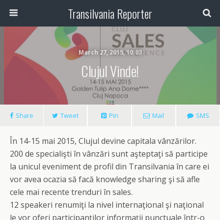
Transilvania Reporter
March 27, 2015, 10:03
Clujul Vinde!
Share
Tweet
Pin
Mail
SMS
În 14-15 mai 2015, Clujul devine capitala vânzărilor.
200 de specialişti în vânzări sunt aşteptaţi să participe
la unicul eveniment de profil din Transilvania în care ei
vor avea ocazia să facă knowledge sharing şi să afle
cele mai recente trenduri în sales.
12 speakeri renumiţi la nivel internaţional şi naţional
le vor oferi participanţilor informaţii punctuale într-o