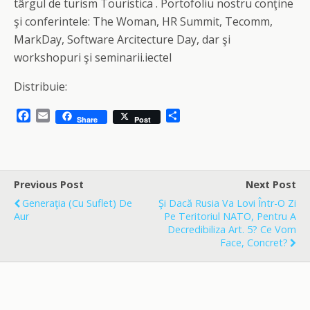
târgul de turism Touristica . Portofoliu nostru conţine
şi conferintele: The Woman, HR Summit, Tecomm,
MarkDay, Software Arcitecture Day, dar şi
workshopuri şi seminarii.iectel
Distribuie:
F
E
S
Share
Post
a
m
h
c
a
a
e
i
r
b
l
e
o
Previous Post
Next Post
o
Generaţia (cu Suflet) De
Şi Dacă Rusia Va Lovi Într-O Zi
k
Aur
Pe Teritoriul NATO, Pentru A
Decredibiliza Art. 5? Ce Vom
Face, Concret?