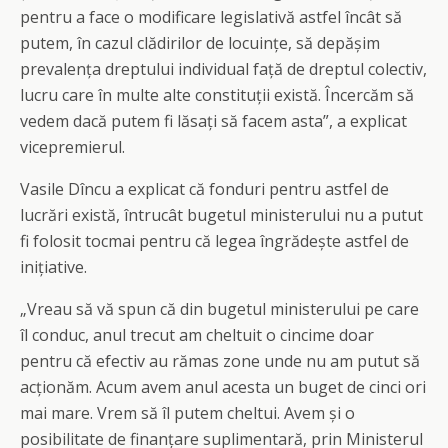
pentru a face o modificare legislativă astfel încât să
putem, în cazul clădirilor de locuințe, să depășim
prevalența dreptului individual față de dreptul colectiv,
lucru care în multe alte constituții există. Încercăm să
vedem dacă putem fi lăsați să facem asta”, a explicat
vicepremierul.
Vasile Dîncu a explicat că fonduri pentru astfel de
lucrări există, întrucât bugetul ministerului nu a putut
fi folosit tocmai pentru că legea îngrădește astfel de
inițiative.
„Vreau să vă spun că din bugetul ministerului pe care
îl conduc, anul trecut am cheltuit o cincime doar
pentru că efectiv au rămas zone unde nu am putut să
acționăm. Acum avem anul acesta un buget de cinci ori
mai mare. Vrem să îl putem cheltui. Avem și o
posibilitate de finanțare suplimentară, prin Ministerul