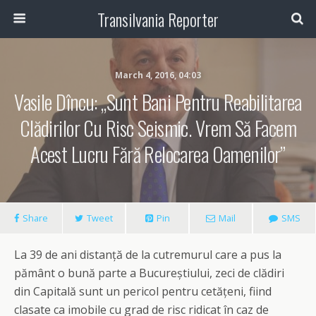
Transilvania Reporter
March 4, 2016, 04:03
Vasile Dîncu: „Sunt Bani Pentru Reabilitarea
Clădirilor Cu Risc Seismic. Vrem Să Facem
Acest Lucru Fără Relocarea Oamenilor”
Share
Tweet
Pin
Mail
SMS
La 39 de ani distanță de la cutremurul care a pus la
pământ o bună parte a Bucureștiului, zeci de clădiri
din Capitală sunt un pericol pentru cetățeni, fiind
clasate ca imobile cu grad de risc ridicat în caz de