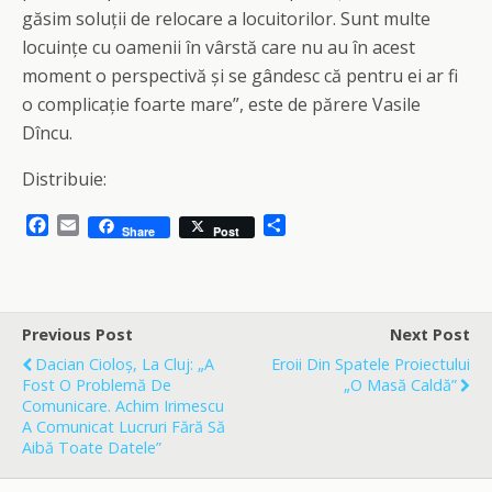
găsim soluții de relocare a locuitorilor. Sunt multe
locuințe cu oamenii în vârstă care nu au în acest
moment o perspectivă și se gândesc că pentru ei ar fi
o complicație foarte mare”, este de părere Vasile
Dîncu.
Distribuie:
F
E
S
Share
Post
a
m
h
c
a
a
e
i
r
b
l
e
o
Previous Post
Next Post
o
Dacian Cioloș, La Cluj: „A
Eroii Din Spatele Proiectului
k
Fost O Problemă De
„O Masă Caldă”
Comunicare. Achim Irimescu
A Comunicat Lucruri Fără Să
Aibă Toate Datele”