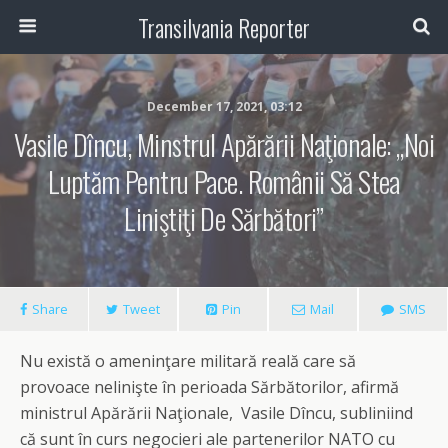
Transilvania Reporter
December 17, 2021, 03:12
Vasile Dîncu, Minstrul Apărării Naţionale: „Noi
Luptăm Pentru Pace. Românii Să Stea
Liniştiţi De Sărbători”
Share
Tweet
Pin
Mail
SMS
Nu există o ameninţare militară reală care să
provoace nelinişte în perioada Sărbătorilor, afirmă
ministrul Apărării Naţionale, Vasile Dîncu, subliniind
că sunt în curs negocieri ale partenerilor NATO cu