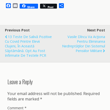
F
E
S
Share
Post
a
m
h
c
a
a
e
i
r
b
l
e
o
Previous Post
Next Post
o
13 Teste De Salivă Pozitive
Vasile Dîncu Va Acţiona
k
Cu Covid Printre Elevii
Pentru Eliminarea
Clujeni, În Această
Nedreptăţilor Din Sistemul
Săptămână. Opt Au Fost
Pensiilor Militare
Infirmate De Testele PCR
Leave a Reply
Your email address will not be published.
Required
fields are marked
*
Comment
*