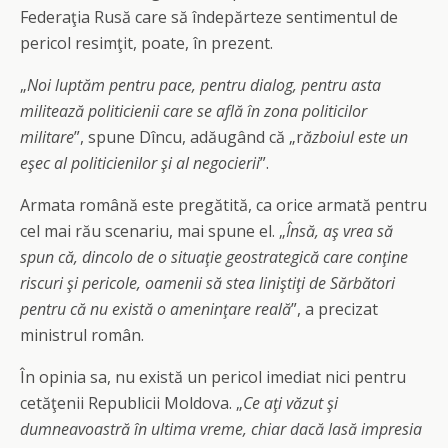
Federaţia Rusă care să îndepărteze sentimentul de
pericol resimţit, poate, în prezent.
„
Noi luptăm pentru pace, pentru dialog, pentru asta
militează politicienii care se află în zona politicilor
militare
”, spune Dîncu, adăugând că „r
ăzboiul este un
eşec al politicienilor şi al negocierii
”.
Armata română este pregătită, ca orice armată pentru
cel mai rău scenariu, mai spune el. „
Însă, aş vrea să
spun că, dincolo de o situaţie geostrategică care conţine
riscuri şi pericole, oamenii să stea liniştiţi de Sărbători
pentru că nu există o ameninţare reală
”, a precizat
ministrul român.
În opinia sa, nu există un pericol imediat nici pentru
cetăţenii Republicii Moldova. „
Ce aţi văzut şi
dumneavoastră în ultima vreme, chiar dacă lasă impresia