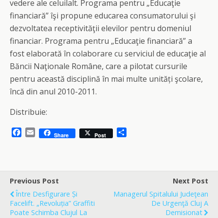
vedere ale celuilalt. Programa pentru „Educaţie
financiară” îşi propune educarea consumatorului şi
dezvoltatea receptivităţii elevilor pentru domeniul
financiar. Programa pentru „Educaţie financiară” a
fost elaborată în colaborare cu serviciul de educaţie al
Băncii Naţionale Române, care a pilotat cursurile
pentru această disciplină în mai multe unități şcolare,
încă din anul 2010-2011.
Distribuie:
F
E
S
Share
Post
a
m
h
c
a
a
e
i
r
b
l
e
o
Previous Post
Next Post
o
Între Desfigurare Și
Managerul Spitalului Judeţean
k
Facelift. „Revoluția” Graffiti
De Urgenţă Cluj A
Poate Schimba Clujul La
Demisionat