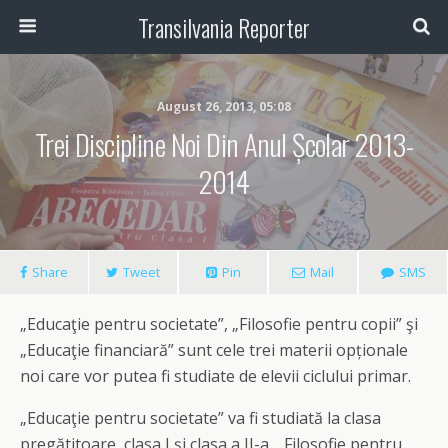
Transilvania Reporter
August 26, 2013, 05:08
Trei Discipline Noi Din Anul Școlar 2013-
2014
Share
Tweet
Pin
Mail
SMS
„Educaţie pentru societate”, „Filosofie pentru copii” şi
„Educaţie financiară” sunt cele trei materii opționale
noi care vor putea fi studiate de elevii ciclului primar.
„Educaţie pentru societate” va fi studiată la clasa
pregătitoare, clasa I şi clasa a II-a, „Filosofie pentru