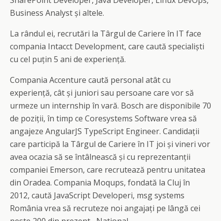
SharePoint Developer, Java Developer, Linux DevOps,
Business Analyst și altele.
La rândul ei, recrutări la Târgul de Cariere în IT face
compania Intacct Development, care caută specialiști
cu cel puțin 5 ani de experiență.
Compania Accenture caută personal atât cu
experiență, cât și juniori sau persoane care vor să
urmeze un internship în vară. Bosch are disponibile 70
de poziții, în timp ce Coresystems Software vrea să
angajeze AngularJS TypeScript Engineer. Candidații
care participă la Târgul de Cariere în IT joi și vineri vor
avea ocazia să se întâlnească și cu reprezentanții
companiei Emerson, care recrutează pentru unitatea
din Oradea. Compania Moqups, fondată la Cluj în
2012, caută JavaScript Developeri, msg systems
România vrea să recruteze noi angajați pe lângă cei