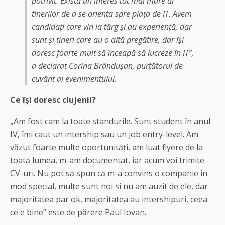
potrivit. Există un interes tot mai mare al
tinerilor de a se orienta spre piața de IT. Avem
candidați care vin la târg și au experiență, dar
sunt și tineri care au o altă pregătire, dar își
doresc foarte mult să înceapă să lucreze în IT”,
a declarat Corina Brândușan, purtătorul de
cuvânt al evenimentului.
Ce își doresc clujenii?
„Am fost cam la toate standurile. Sunt student în anul
IV, îmi caut un intership sau un job entry-level. Am
văzut foarte multe oportunități, am luat flyere de la
toată lumea, m-am documentat, iar acum voi trimite
CV-uri. Nu pot să spun că m-a convins o companie în
mod special, multe sunt noi și nu am auzit de ele, dar
majoritatea par ok, majoritatea au intershipuri, ceea
ce e bine” este de părere Paul Iovan.