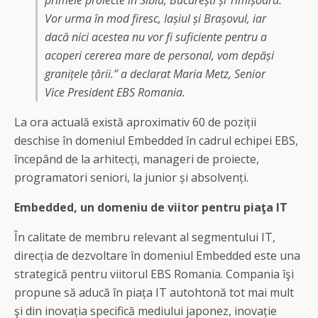
primele proiecte în Sibiu, București și Timișoara.
Vor urma în mod firesc, Iașiul și Brașovul, iar
dacă nici acestea nu vor fi suficiente pentru a
acoperi cererea mare de personal, vom depăși
granițele țării.” a declarat Maria Metz, Senior
Vice President EBS Romania.
La ora actuală există aproximativ 60 de poziții
deschise în domeniul Embedded în cadrul echipei EBS,
începând de la arhitecți, manageri de proiecte,
programatori seniori, la junior și absolvenți.
Embedded, un domeniu de viitor pentru piaţa IT
În calitate de membru relevant al segmentului IT,
direcția de dezvoltare în domeniul Embedded este una
strategică pentru viitorul EBS Romania. Compania îşi
propune să aducă în piața IT autohtonă tot mai mult
şi din inovația specifică mediului japonez, inovație