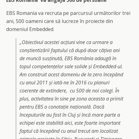
EBS România va angaja 500 de persoane
EBS Romania va recruta pe parcursul următorilor trei
ani, 500 oameni care să lucreze în proiecte din
domeniul Embedded.
„Obiectivul acestei acțiuni vine ca urmare a
conștientizării faptului că după doar câțiva ani
de muncă susținută, EBS România adaugă în
topul competențelor sale solide și Embedded-ul.
Am construit acest domeniu de la zero începând
cu anul 2011 și iată-ne în 2016 cu planuri
coerente de extindere, cu 500 de noi colegi. În
plus, activitatea în sine pe zona aceasta a primit
pentru EBS o conotație națională. Dacă
începuturile au fost în Cluj și încă mare parte a
echipei este stabilită aici, este foarte important
faptul că începând cu anul trecut am localizat