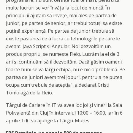
programare, nu sunt cerințe foarte mari, pentru că
multe lucruri se vor învăța la locul de muncă. În
principiu îi ajutăm să învețe, mai ales pe partea de
junior, pe partea de senior, ar trebui totuși să existe
puțină experiență. Pe partea de junior trebuie să
existe pasiunea de a lucra cu tehnologiile pe care le
aveam: Java Script și Angular. Noi dezvoltăm un
produs propriu, se numește Fleio. Lucrăm la el de 3
ani și continuăm să îl dezvoltăm. Dacă găsim oameni
foarte buni se va lărgi echipa, nu e nicio problemă. Pe
partea de juniori avem trei joburi, pentru a ne putea
ocupa cum trebuie de aceștia”, a declarat Cristi
Tomoiagă de la Fleio.
Târgul de Cariere în IT va avea loc joi și vineri la Sala
Polivalentă din Cluj în intervalul 10:00 – 16:00, iar în 6
aprilie TdC va ajunge la Târgu-Mureș.