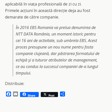
aplicabilă în viața profesională de zi cu zi.
Primele acțiuni în această direcție deja au fost
demarate de către companie.
În 2016 EBS Romania va prelua denumirea de
NTT DATA România, un moment istoric pentru
cei 16 ani de activitate, sub umbrela EBS. Acest
proces presupune un nou nume pentru fosta
companie clujeană, dar păstrarea formatului de
echipă şi a tuturor atributelor de management,
ce au condus la succesul companiei de-a lungul
timpului.
Distribuie:
F
E
S
Share
Post
a
m
h
c
a
a
e
i
r