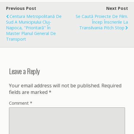
b
l
e
o
Previous Post
Next Post
o
Centura Metropolitană De
Se Caută Proiecte De Film.
k
Sud A Municipiului Cluj-
Încep Înscrierile La
Napoca, "prioritară" În
Transilvania Pitch Stop
Master Planul General De
Transport
Leave a Reply
Your email address will not be published.
Required
fields are marked
*
Comment
*