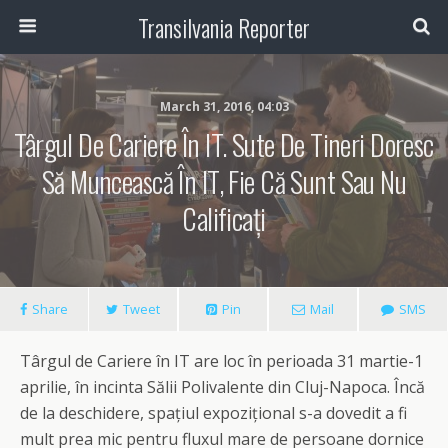
Transilvania Reporter
March 31, 2016, 04:03
Târgul De Cariere În IT. Sute De Tineri Doresc
Să Muncească În IT, Fie Că Sunt Sau Nu
Calificați
Share
Tweet
Pin
Mail
SMS
Târgul de Cariere în IT are loc în perioada 31 martie-1
aprilie, în incinta Sălii Polivalente din Cluj-Napoca. Încă
de la deschidere, spațiul expozițional s-a dovedit a fi
mult prea mic pentru fluxul mare de persoane dornice