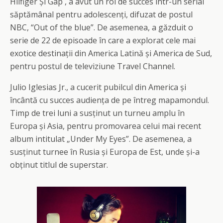
Hilfiger Și Gap , a avut un rol de succes într-un serial
săptămânal pentru adolescenți, difuzat de postul
NBC, “Out of the blue”. De asemenea, a găzduit o
serie de 22 de episoade în care a explorat cele mai
exotice destinații din America Latină și America de Sud,
pentru postul de televiziune Travel Channel.
Julio Iglesias Jr., a cucerit pubilcul din America și
încântă cu succes audiența de pe întreg mapamondul.
Timp de trei luni a susținut un turneu amplu în
Europa și Asia, pentru promovarea celui mai recent
album intitulat „Under My Eyes”. De asemenea, a
susținut turnee în Rusia și Europa de Est, unde și-a
obținut titlul de superstar.