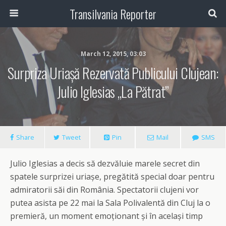
Transilvania Reporter
March 12, 2015, 03:03
Surpriza Uriașă Rezervată Publicului Clujean:
Julio Iglesias „la Pătrat”
Share
Tweet
Pin
Mail
SMS
Julio Iglesias a decis să dezvăluie marele secret din
spatele surprizei uriașe, pregătită special doar pentru
admiratorii săi din România. Spectatorii clujeni vor
putea asista pe 22 mai la Sala Polivalentă din Cluj la o
premieră, un moment emoționant și în același timp