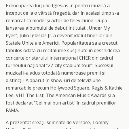
Preocuparea lui Julio Iglesias Jr. pentru muzică a
început de la o vârstă fragedă, dar în același timp s-a
remarcat ca model și actor de televiziune. După
lansarea albumului de debut intitulat „Under My
Eyes”, Julio Iglesias Jr. a devenit idolul tinerilor din
Statele Unite ale Americii. Popularitatea sa a crescut
fabulos odată cu recitalurile susținute în deschiderea
concertelor starului internațional CHER din cadrul
turneului național ”27-city stadium tour”. Succesul
muzical i-a adus totodată numeroase premii și
distincții. A apărut în show-uri de televiziune
remarcabile precum Hollywood Square, Regis & Kathie
Lee, VH1 The List, The American Music Awards și a
fost declarat ”Cel mai bun artist” în cadrul premiilor
FAMA.
A prezentat creații semnate de Versace, Tommy