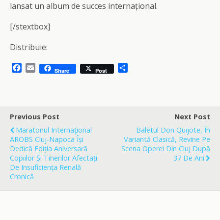
lansat un album de succes internațional.
[/stextbox]
Distribuie:
F
E
S
Share
Post
a
m
h
c
a
a
e
i
r
b
l
e
o
Previous Post
Next Post
o
Maratonul Internaţional
Baletul Don Quijote, În
k
AROBS Cluj-Napoca Își
Variantă Clasică, Revine Pe
Dedică Ediția Aniversară
Scena Operei Din Cluj După
Copiilor Și Tinerilor Afectați
37 De Ani
De Insuficiența Renală
Cronică